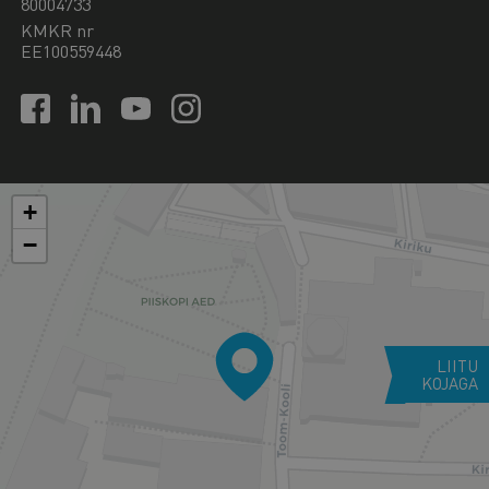
80004733
KMKR nr
EE100559448
+
−
LIITU
KOJAGA