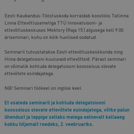
Eesti Kaubandus-Tööstuskoda korraldab koostöös Tallinna
Linna Ettevõtlusametiga TTÜ Innovatsiooni- ja
ettevõtluskeskuses Mektory (Raja 15 ) algusega kell 9.00
äriseminari, kuhu on kõik huvilised oodatud.
Seminaril tutvustatakse Eesti ettevõtluskeskkonda ning
Hiina delegatsiooni kuuluvaid ettevõtteid. Pärast seminari
on võimalik kohtuda delegatsiooni koosseisus olevate
ettevõtete esindajatega.
NB! Seminari töökeel on inglise keel.
Et osaleda seminaril ja kohtuda delegatsiooni
koosseisus olevate ettevõtete esindajatega, võtke palun
ühendust ja leppige selleks meiega eelnevalt kellaaeg
kokku hiljemalt reedeks, 2. veebruariks.