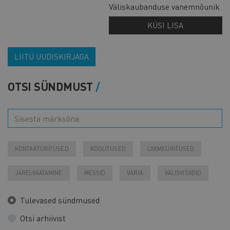
Väliskaubanduse vanemnõunik
KÜSI LISA
LIITU UUDISKIRJAGA
OTSI SÜNDMUST
KONTAKTÜRITUSED
KOOLITUSED
LIIKMEÜRITUSED
JÄRELVAATAMINE
MESSID
VARIA
VÄLISVISIIDID
Tulevased sündmused
Otsi arhiivist