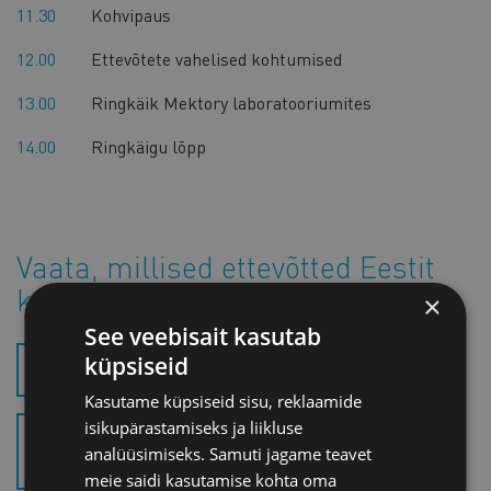
11.30
Kohvipaus
12.00
Ettevõtete vahelised kohtumised
13.00
Ringkäik Mektory laboratooriumites
14.00
Ringkäigu lõpp
Vaata, millised ettevõtted Eestit
külastavad!
×
See veebisait kasutab
küpsiseid
HIINA DELEGATSIOON (.PDF)
Kasutame küpsiseid sisu, reklaamide
isikupärastamiseks ja liikluse
AMT COMPANY PROFILE FOR
analüüsimiseks. Samuti jagame teavet
TALLINN (.PDF)
meie saidi kasutamise kohta oma