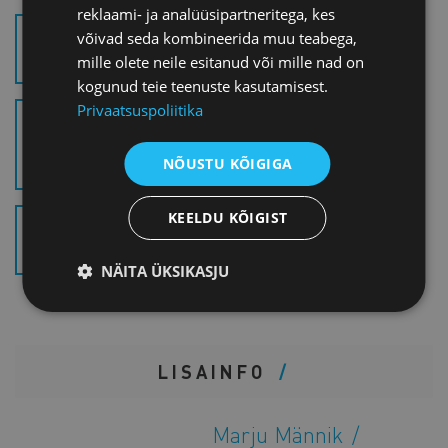
reklaami- ja analüüsipartneritega, kes
võivad seda kombineerida muu teabega,
BAICELLS MAIN SLIDES
(.PDF)
mille olete neile esitanud või mille nad on
kogunud teie teenuste kasutamisest.
Privaatsuspoliitika
BEIJING LINGXI MOBILE
COMMUNICATION 灵犀联盟 -
NÕUSTU KÕIGIGA
中英文PPT (.PDF)
KEELDU KÕIGIST
123INTRO OF COMB+V2_1
(.PDF)
NÄITA ÜKSIKASJU
LISAINFO
Marju Männik