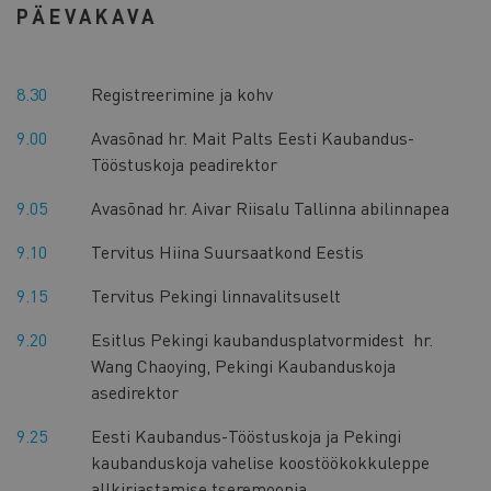
PÄEVAKAVA
8.30
Registreerimine ja kohv
9.00
Avasõnad hr. Mait Palts Eesti Kaubandus-
Tööstuskoja peadirektor
9.05
Avasõnad hr. Aivar Riisalu Tallinna abilinnapea
9.10
Tervitus Hiina Suursaatkond Eestis
9.15
Tervitus Pekingi linnavalitsuselt
9.20
Esitlus Pekingi kaubandusplatvormidest hr.
Wang Chaoying, Pekingi Kaubanduskoja
asedirektor
9.25
Eesti Kaubandus-Tööstuskoja ja Pekingi
kaubanduskoja vahelise koostöökokkuleppe
allkirjastamise tseremoonia