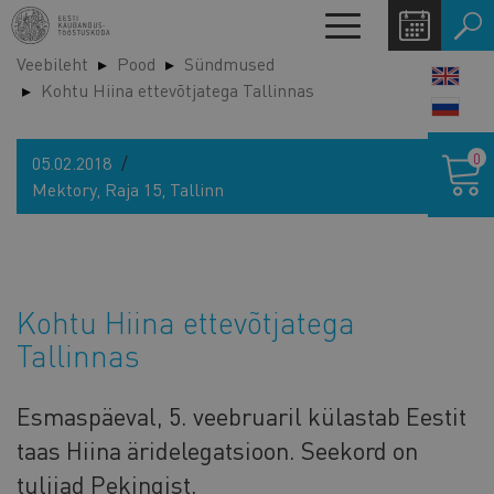
Liigu
Toggle
edasi
navigation
Veebileht
Pood
Sündmused
põhisisu
LANG
Kohtu Hiina ettevõtjatega Tallinnas
juurde
SWIT
Ostukor
0
05.02.2018
Mektory, Raja 15, Tallinn
Kohtu Hiina ettevõtjatega
Tallinnas
Esmaspäeval, 5. veebruaril külastab Eestit
taas Hiina äridelegatsioon. Seekord on
tulijad Pekingist.