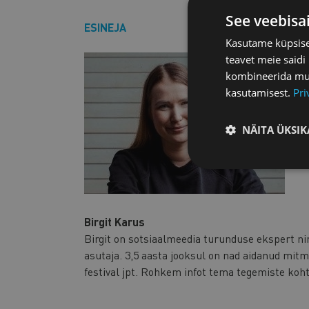
See veebisa
ESINEJA
Kasutame küpsisei
teavet meie saidi
kombineerida muu 
kasutamisest.
Pri
NÄITA ÜKSIK
Birgit Karus
Birgit on sotsiaalmeedia turunduse ekspert n
asutaja. 3,5 aasta jooksul on nad aidanud mitm
festival jpt. Rohkem infot tema tegemiste koh