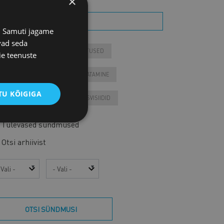
×
s. Samuti jagame
vad seda
ONTAKTÜRITUSED
KOOLITUSED
ie teenuste
IIKMEÜRITUSED
JÄRELVAATAMINE
U KÕIGIGA
ESSID
VARIA
VÄLISVISIIDID
Tulevased sündmused
Otsi arhiivist
sta
Kuu
OTSI SÜNDMUSI