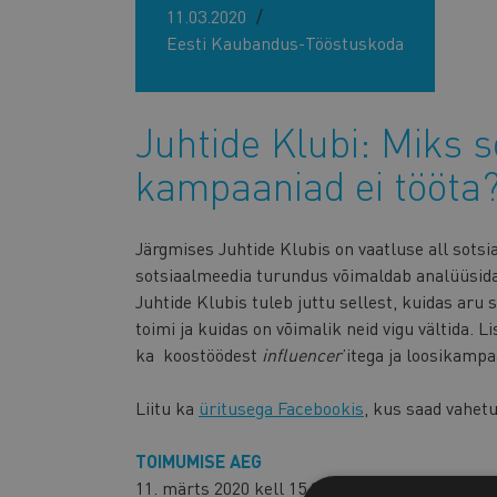
11.03.2020
Eesti Kaubandus-Tööstuskoda
Juhtide Klubi: Miks 
kampaaniad ei tööta
Järgmises Juhtide Klubis on vaatluse all sotsi
sotsiaalmeedia turundus võimaldab analüüsida t
Juhtide Klubis tuleb juttu sellest, kuidas aru
toimi ja kuidas on võimalik neid vigu vältida. 
ka koostöödest
influencer
’itega ja loosikamp
Liitu ka
üritusega Facebookis
, kus saad vahet
TOIMUMISE AEG
11. märts 2020 kell 15.00-17.00 Eesti Kauband