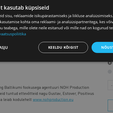
it kasutab küpsiseid
d sisu, reklaamide isikupärastamiseks ja liikluse analüüsimisek
 kasutamise kohta oma reklaami- ja analüüsipartneritega, kes või
K
teabega, mille olete neile esitanud või mille nad on kogunud te
vaatsuspoliitika
L
ASJU
KEELDU KÕIGIST
NÕUST
M
Aa
ing Baltikumi fookusega agentuuri NOH Production
eid tuntud ettevõtteid nagu Gustav, Estover, Positivus
ta leiab kodulehelt
www.nohproduction.eu