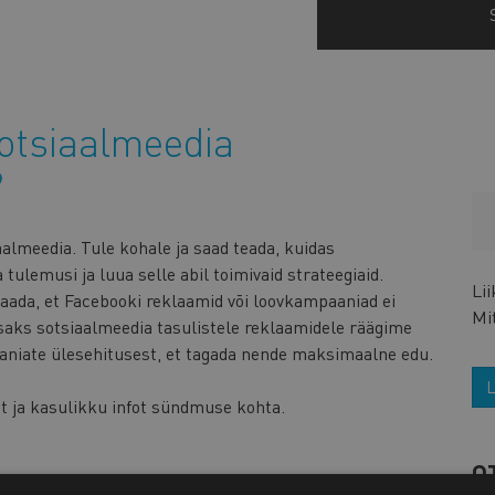
sotsiaalmeedia
?
aalmeedia. Tule kohale ja saad teada, kuidas
ulemusi ja luua selle abil toimivaid strateegiaid.
Li
 saada, et Facebooki reklaamid või loovkampaaniad ei
Mi
Lisaks sotsiaalmeedia tasulistele reklaamidele räägime
aaniate ülesehitusest, et tagada nende maksimaalne edu.
L
ut ja kasulikku infot sündmuse kohta.
O
us-Tööstuskoda (Toom-Kooli 17, Tallinn)