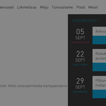
eenused
Liikmelisus
Mõju
Tunnustame
Pood
Meist
SÜNDMUSED
05
Ärihoo
SEPT
LIIKMEÜRITUSED
22
Riskid
ärivõi
SEPT
KOOLITUSED
29
Põllum
Hollan
lubi: Miks sotsiaalmeedia kampaaniad ei tööta?
SEPT
VÄLISVISIIDID