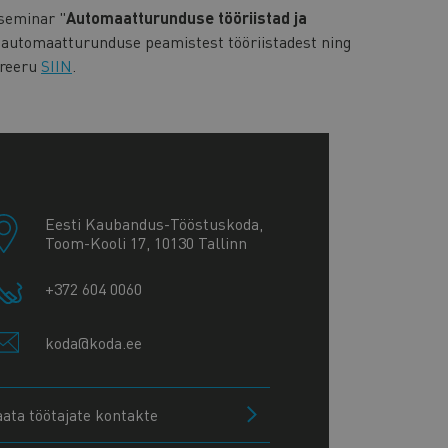
seminar "
Automaatturunduse tööriistad ja
e automaatturunduse peamistest tööriistadest ning
treeru
SIIN
.
Eesti Kaubandus-Tööstuskoda,
Toom-Kooli 17, 10130 Tallinn
+372 604 0060
koda@koda.ee
aata töötajate kontakte