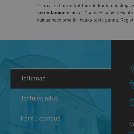
11. märtsi hommikul toimub kaubanduskojas 
rakendamine e-äris
". Osaledes saad ülevaat
kuidas need oma äri heaks tööle panna. Regis
Tallinnas
Tartu esindus
Pärnu esindus
V