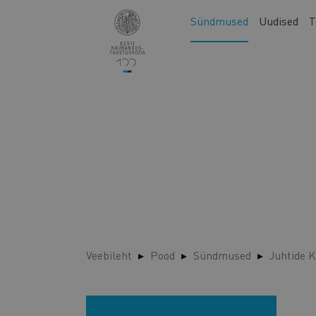
Liigu
Main
Sündmused
Uudised
T
edasi
navigation
põhisisu
juurde
Veebileht
Pood
Sündmused
Juhtide K