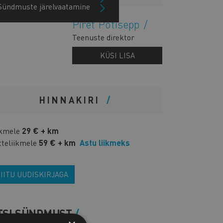
Sündmuste järelvaatamine
Piret Potisepp
Teenuste direktor
KÜSI LISA
HINNAKIRI
ikmele
29 € + km
tteliikmele
59 € + km
Astu liikmeks
IITU UUDISKIRJAGA
TSI SÜNDMUST