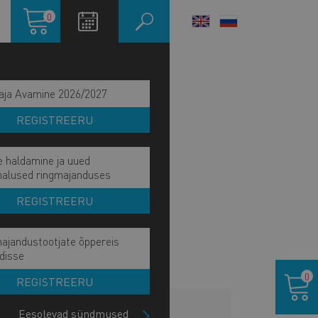
Ostukorv
0
LANGUAGE
SWITCHER
aja Avamine 2026/2027
REGISTREERU
e haldamine ja uued
malused ringmajanduses
REGISTREERU
ajandustootjate õppereis
disse
Ostukor
0
REGISTREERU
LISAINFO
Eesolevad sündmused