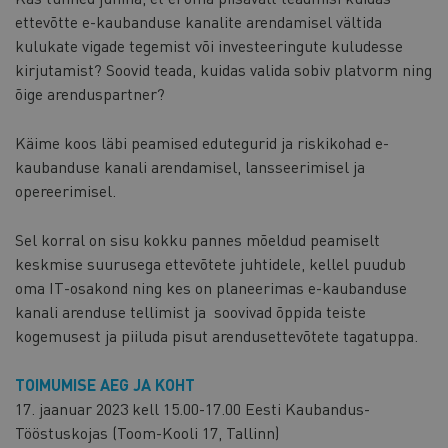
ettevõtte e-kaubanduse kanalite arendamisel vältida
kulukate vigade tegemist või investeeringute kuludesse
kirjutamist? Soovid teada, kuidas valida sobiv platvorm ning
õige arenduspartner?
Käime koos läbi peamised edutegurid ja riskikohad e-
kaubanduse kanali arendamisel, lansseerimisel ja
opereerimisel.
Sel korral on sisu kokku pannes mõeldud peamiselt
keskmise suurusega ettevõtete juhtidele, kellel puudub
oma IT-osakond ning kes on planeerimas e-kaubanduse
kanali arenduse tellimist ja soovivad õppida teiste
kogemusest ja piiluda pisut arendusettevõtete tagatuppa.
TOIMUMISE AEG JA KOHT
17. jaanuar 2023 kell 15.00-17.00 Eesti Kaubandus-
Tööstuskojas (Toom-Kooli 17, Tallinn)