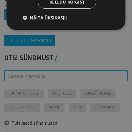
KEELDU KÕIGIST
Mitteliikmetele
39 € + KM
ASTU LIIKMEKS
NÄITA ÜKSIKASJU
LIITU UUDISKIRJAGA
OTSI SÜNDMUST
KONTAKTÜRITUSED
KOOLITUSED
LIIKMEÜRITUSED
JÄRELVAATAMINE
MESSID
VARIA
VÄLISVISIIDID
Tulevased sündmused