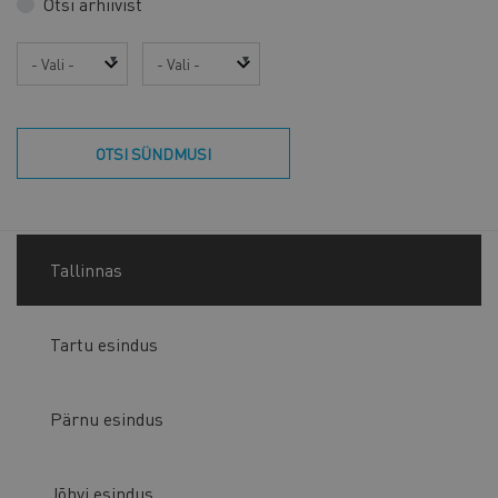
Otsi arhiivist
Aasta
Kuu
OTSI SÜNDMUSI
Tallinnas
Tartu esindus
Pärnu esindus
Jõhvi esindus