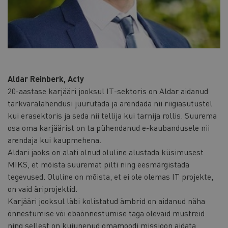
Aldar Reinberk, Acty
20-aastase karjääri jooksul IT-sektoris on Aldar aidanud
tarkvaralahendusi juurutada ja arendada nii riigiasutustel
kui erasektoris ja seda nii tellija kui tarnija rollis. Suurema
osa oma karjäärist on ta pühendanud e-kaubandusele nii
arendaja kui kaupmehena.
Aldari jaoks on alati olnud oluline alustada küsimusest
MIKS, et mõista suuremat pilti ning eesmärgistada
tegevused. Oluline on mõista, et ei ole olemas IT projekte,
on vaid äriprojektid.
Karjääri jooksul läbi kolistatud ämbrid on aidanud näha
õnnestumise või ebaõnnestumise taga olevaid mustreid
ning sellest on kujunenud omamoodi missioon aidata