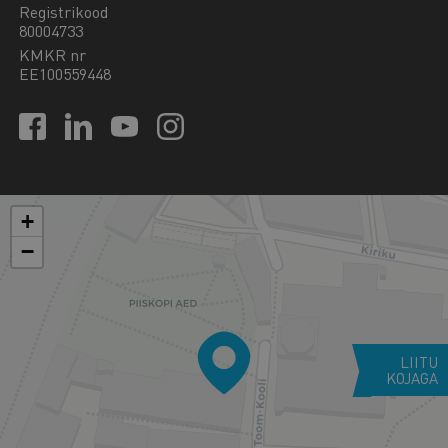
Registrikood
80004733
KMKR nr
EE100559448
+
−
LIITU
KOJAGA