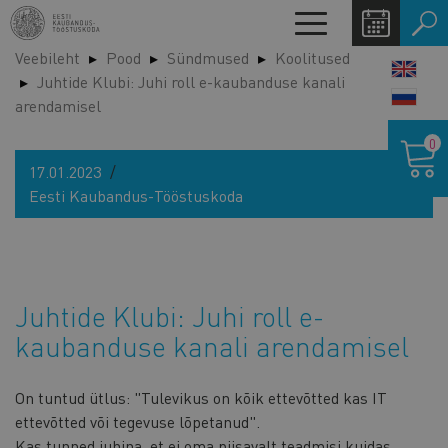
Liigu
Toggle
edasi
navigation
Veebileht
Pood
Sündmused
Koolitused
põhisisu
LANG
Juhtide Klubi: Juhi roll e-kaubanduse kanali
juurde
SWIT
arendamisel
Ostukor
0
17.01.2023
Eesti Kaubandus-Tööstuskoda
Juhtide Klubi: Juhi roll e-
kaubanduse kanali arendamisel
On tuntud ütlus: "Tulevikus on kõik ettevõtted kas IT
ettevõtted või tegevuse lõpetanud".
Kas tunned juhina, et ei oma piisavalt teadmisi kuidas