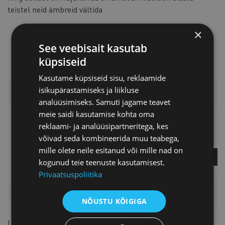
teistel neid ämbreid vältida
×
See veebisait kasutab
küpsiseid
Kasutame küpsiseid sisu, reklaamide
isikupärastamiseks ja liikluse
LISAINFO
analüüsimiseks. Samuti jagame teavet
meie saidi kasutamise kohta oma
Piret Potisepp
reklaami- ja analüüsipartneritega, kes
võivad seda kombineerida muu teabega,
Teenuste direktor
mille olete neile esitanud või mille nad on
KÜSI LISA
kogunud teie teenuste kasutamisest.
Privaatsuspoliitika
HINNAKIRI
NÕUSTU KÕIGIGA
Liikmetele
19 € + KM