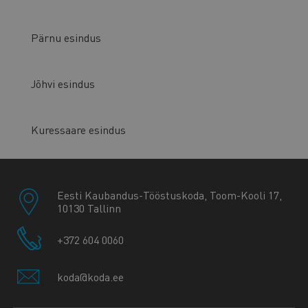
Pärnu esindus
Jõhvi esindus
Kuressaare esindus
Eesti Kaubandus-Tööstuskoda, Toom-Kooli 17,
10130 Tallinn
+372 604 0060
koda@koda.ee