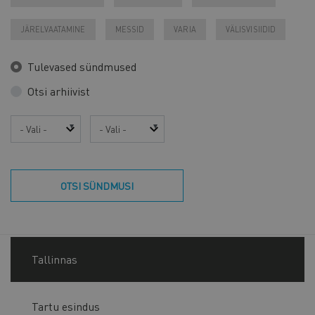
JÄRELVAATAMINE
MESSID
VARIA
VÄLISVISIIDID
Tulevased sündmused
Otsi arhiivist
Aasta
Kuu
OTSI SÜNDMUSI
Tallinnas
Tartu esindus