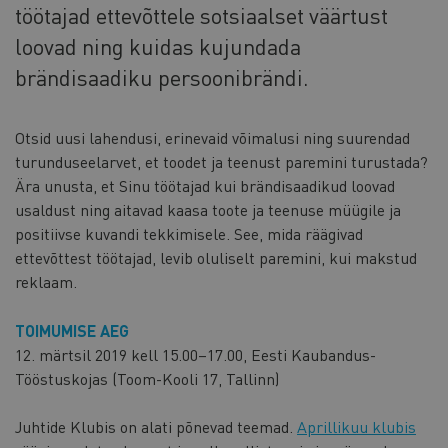
töötajad ettevõttele sotsiaalset väärtust
loovad ning kuidas kujundada
brändisaadiku persoonibrändi.
Otsid uusi lahendusi, erinevaid võimalusi ning suurendad
turunduseelarvet, et toodet ja teenust paremini turustada?
Ära unusta, et Sinu töötajad kui brändisaadikud loovad
usaldust ning aitavad kaasa toote ja teenuse müügile ja
positiivse kuvandi tekkimisele. See, mida räägivad
ettevõttest töötajad, levib oluliselt paremini, kui makstud
reklaam.
TOIMUMISE AEG
12. märtsil 2019 kell 15.00–17.00, Eesti Kaubandus-
Tööstuskojas (Toom-Kooli 17, Tallinn)
Juhtide Klubis on alati põnevad teemad.
Aprillikuu klubis