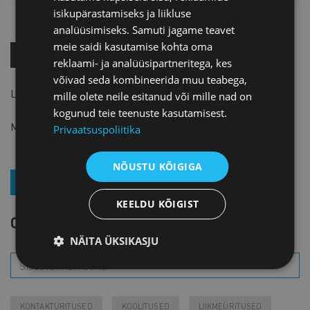
isikupärastamiseks ja liikluse
analüüsimiseks. Samuti jagame teavet
meie saidi kasutamise kohta oma
OSTA KOHE!
reklaami- ja analüüsipartneritega, kes
võivad seda kombineerida muu teabega,
Liikmetele
20 EUR
+ km
mille olete neile esitanud või mille nad on
kogunud teie teenuste kasutamisest.
Mitteliikmetele
40 EUR
+ km
Privaatsuspoliitika
NÕUSTU KÕIGIGA
LIITU UUDISKIRJAGA
KEELDU KÕIGIST
OTSI SÜNDMUST
NÄITA ÜKSIKASJU
KONTAKTÜRITUSED
KOOLITUSED
LIIKMEÜRITUSED