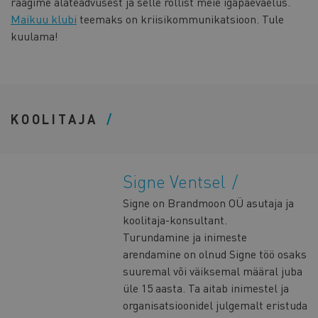
räägime alateadvusest ja selle rollist meie igapäevaelus.
Maikuu klubi
teemaks on kriisikommunikatsioon. Tule
kuulama!
KOOLITAJA
Signe Ventsel
Signe on Brandmoon OÜ asutaja ja
koolitaja-konsultant.
Turundamine ja inimeste
arendamine on olnud Signe töö osaks
suuremal või väiksemal määral juba
üle 15 aasta. Ta aitab inimestel ja
organisatsioonidel julgemalt eristuda