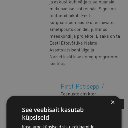
ja oskuslikult välja tuua nüansid,
mida nad ise tihti ei näe. Signe on
töötanud pikalt Eesti
kõrgharidusmaastikul erinevatel
ametipositsioonidel, juhtinud
meeskondi ja projekte. Lisaks on ta
Eesti Ettevõtlike Naiste
Assotsiatsiooni liige ja
Naisettevõtluse arenguprogrammi
koolitaja.
Piret Potisepp
Teenuste direktor
×
KÜSI LISA
See veebisait kasutab
küpsiseid
HINNAKIRI
Kasutame küpsiseid sisu, reklaamide