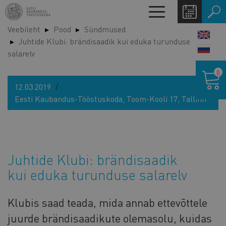
Liigu
Toggle
edasi
navigation
Veebileht
Pood
Sündmused
põhisisu
LANG
Juhtide Klubi: brändisaadik kui eduka turunduse
juurde
SWIT
salarelv
Ostukor
0
12.03.2019
Eesti Kaubandus-Tööstuskoda, Toom-Kooli 17, Tallinn
Juhtide Klubi: brändisaadik
kui eduka turunduse salarelv
Klubis saad teada, mida annab ettevõttele
juurde brändisaadikute olemasolu, kuidas