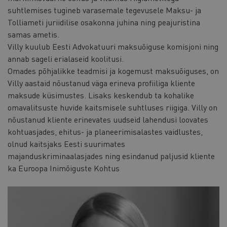
suhtlemises tugineb varasemale tegevusele Maksu- ja
Tolliameti juriidilise osakonna juhina ning peajuristina
samas ametis.
Villy kuulub Eesti Advokatuuri maksuõiguse komisjoni ning
annab sageli erialaseid koolitusi.
Omades põhjalikke teadmisi ja kogemust maksuõiguses, on
Villy aastaid nõustanud väga erineva profiiliga kliente
maksude küsimustes. Lisaks keskendub ta kohalike
omavalitsuste huvide kaitsmisele suhtluses riigiga. Villy on
nõustanud kliente erinevates uudseid lahendusi loovates
kohtuasjades, ehitus- ja planeerimisalastes vaidlustes,
olnud kaitsjaks Eesti suurimates
majanduskriminaalasjades ning esindanud paljusid kliente
ka Euroopa Inimõiguste Kohtus