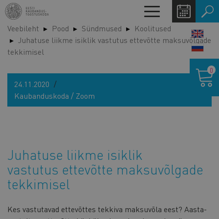
Liigu
Toggle
edasi
navigation
Veebileht
Pood
Sündmused
Koolitused
põhisisu
LANG
Juhatuse liikme isiklik vastutus ettevõtte maksuvõlgade
juurde
SWIT
tekkimisel
Ostukor
0
24.11.2020
Kaubanduskoda / Zoom
Juhatuse liikme isiklik
vastutus ettevõtte maksuvõlgade
tekkimisel
Kes vastutavad ettevõttes tekkiva maksuvõla eest? Aasta-