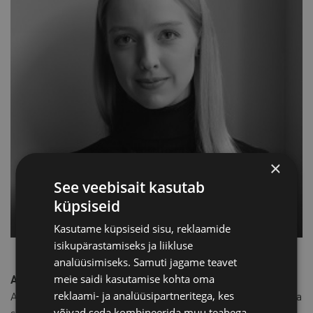
×
See veebisait kasutab
küpsiseid
Kasutame küpsiseid sisu, reklaamide
isikupärastamiseks ja liikluse
analüüsimiseks. Samuti jagame teavet
meie saidi kasutamise kohta oma
Annika Soom, Advokaadibüroo RASK vandeadvokaat
reklaami- ja analüüsipartneritega, kes
Annika on hinnatud ekspert rahvusvahelise maksuõigusega
võivad seda kombineerida muu teabega,
seotud probleemide lahendamisel. Ta nõustab kliente