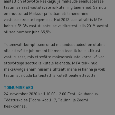
aastalt on ettevõtte käekäigu ja maksude seaduspärase
tasumise eest vastutavate isikute ring laienenud. Samuti
on muutunud Maksu- ja Tolliameti lähenemine
vastutusotsuste tegemisel. Kui 2013. aastal võitis MTA
kohtus 56,3% vastutusotsuse vaidlustest, siis 2019. aastal
oli see number juba 85,5%.
Tulenevalt komplitseerunud majandusoludest on oluline
olla ettevõtte juhtorgani liikmena teadlik ka isiklikust
vastutusest, mis ettevõtte makseraskuste korral võivad
ettevõttega seotud isikutele laieneda. MTA tekkinud
maksuvõlga enam niisama lihtsalt maha ei kanna ja võib
tasumist nõuda ka teistelt isikutelt peale ettevõtte.
TOIMUMISE AEG
24. november 2020 kell 10.00-12.00 Eesti Kaubandus-
Tööstuskojas (Toom-Kooli 17, Tallinn) ja Zoomi
keskkonnas.