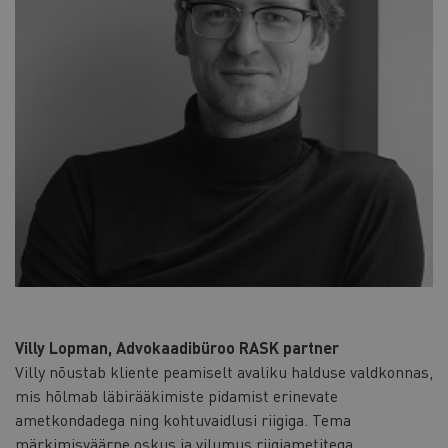
Villy Lopman, Advokaadibüroo RASK partner
Villy nõustab kliente peamiselt avaliku halduse valdkonnas,
mis hõlmab läbirääkimiste pidamist erinevate
ametkondadega ning kohtuvaidlusi riigiga. Tema
märkimisväärne oskus ja vilumus riigiametitega