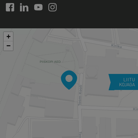
+
−
LIITU
KOJAGA