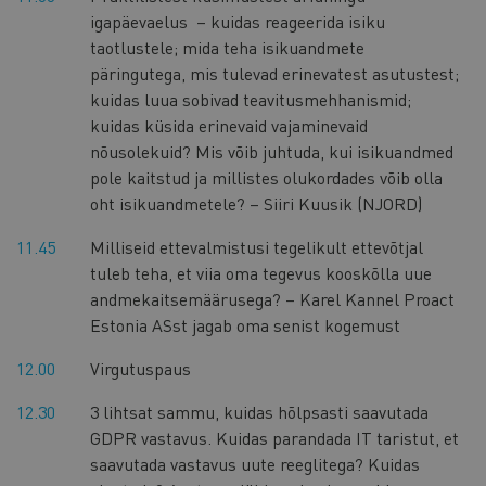
igapäevaelus – kuidas reageerida isiku
taotlustele; mida teha isikuandmete
päringutega, mis tulevad erinevatest asutustest;
kuidas luua sobivad teavitusmehhanismid;
kuidas küsida erinevaid vajaminevaid
nõusolekuid? Mis võib juhtuda, kui isikuandmed
pole kaitstud ja millistes olukordades võib olla
oht isikuandmetele? – Siiri Kuusik (NJORD)
11.45
Milliseid ettevalmistusi tegelikult ettevõtjal
tuleb teha, et viia oma tegevus kooskõlla uue
andmekaitsemäärusega? – Karel Kannel Proact
Estonia ASst jagab oma senist kogemust
12.00
Virgutuspaus
12.30
3 lihtsat sammu, kuidas hõlpsasti saavutada
GDPR vastavus. Kuidas parandada IT taristut, et
saavutada vastavus uute reeglitega? Kuidas