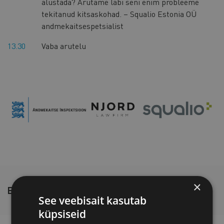
alustada? Arutame läbi seni enim probleeme
tekitanud kitsaskohad. – Squalio Estonia OÜ
andmekaitsespetsialist
13.30
Vaba arutelu
×
ESINEJAD
See veebisait kasutab
küpsiseid