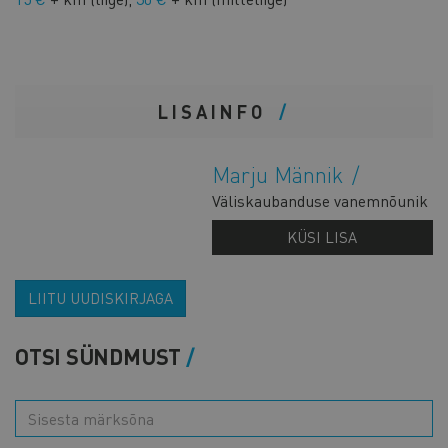
LISAINFO
Marju Männik
Väliskaubanduse vanemnõunik
KÜSI LISA
LIITU UUDISKIRJAGA
OTSI SÜNDMUST