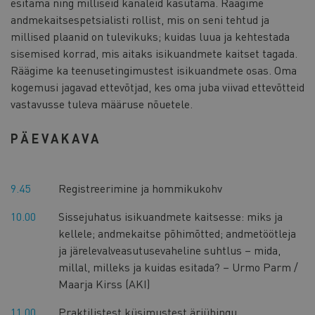
esitama ning milliseid kanaleid kasutama. Räägime
andmekaitsespetsialisti rollist, mis on seni tehtud ja
millised plaanid on tulevikuks; kuidas luua ja kehtestada
sisemised korrad, mis aitaks isikuandmete kaitset tagada.
Räägime ka teenusetingimustest isikuandmete osas. Oma
kogemusi jagavad ettevõtjad, kes oma juba viivad ettevõtteid
vastavusse tuleva määruse nõuetele.
PÄEVAKAVA
9.45
Registreerimine ja hommikukohv
10.00
Sissejuhatus isikuandmete kaitsesse: miks ja
kellele; andmekaitse põhimõtted; andmetöötleja
ja järelevalveasutusevaheline suhtlus – mida,
millal, milleks ja kuidas esitada? – Urmo Parm /
Maarja Kirss (AKI)
11.00
Praktilistest küsimustest äriühingu