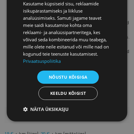
Kasutame küpsiseid sisu, reklaamide
Siiri Kuusik
isikupärastamiseks ja liikluse
Siiri on andmekaitse valdkonnas
analüüsimiseks. Samuti jagame teavet
tegutsev advokaat, kes on nõustanud
meie saidi kasutamise kohta oma
ja nõustab praegugi mitmeid
reklaami- ja analüüsipartneritega, kes
ettevõtteid andmekaitse küsimustes.
võivad seda kombineerida muu teabega,
Seoses andmekaitsega ja eriti
mille olete neile esitanud või mille nad on
GDPR-iga on Siiri läbi viinud mitmeid
kogunud teie teenuste kasutamisest.
nii avalikke kui ka ettevõtete
Privaatsuspoliitika
siseseid koolitusi ja ka auditeid.
Teadmised IT-valdkonnas aitavad
NÕUSTU KÕIGIGA
seejuures Siiril andmekaitsega
probleeme märgata laiemalt.
KEELDU KÕIGIST
NÄITA ÜKSIKASJU
HINNAKIRI
15 €
+ km (liige),
30 €
+ km (mitteliige)