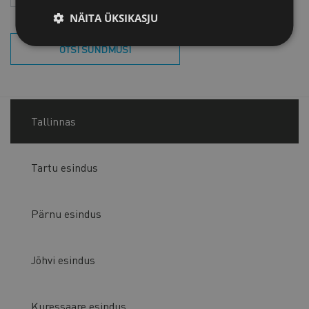
NÄITA ÜKSIKASJU
OTSI SÜNDMUSI
Tallinnas
Tartu esindus
Pärnu esindus
Jõhvi esindus
Kuressaare esindus