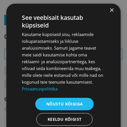
×
See veebisait kasutab
LIITU UUDISKIRJAGA
küpsiseid
Kasutame küpsiseid sisu, reklaamide
OTSI SÜNDMUST
isikupärastamiseks ja liikluse
analüüsimiseks. Samuti jagame teavet
meie saidi kasutamise kohta oma
reklaami- ja analüüsipartneritega, kes
võivad seda kombineerida muu teabega,
KONTAKTÜRITUSED
KOOLITUSED
LIIKMEÜRITUSED
mille olete neile esitanud või mille nad on
kogunud teie teenuste kasutamisest.
JÄRELVAATAMINE
MESSID
VARIA
VÄLISVISIIDID
Privaatsuspoliitika
Tulevased sündmused
NÕUSTU KÕIGIGA
Otsi arhiivist
KEELDU KÕIGIST
Aasta
Kuu