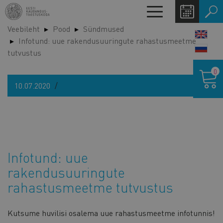
Liigu
Toggle
edasi
navigation
Veebileht
Pood
Sündmused
põhisisu
LANG
Infotund: uue rakendusuuringute rahastusmeetme
juurde
SWIT
tutvustus
Ostukor
0
10.07.2020
Infotund: uue
rakendusuuringute
rahastusmeetme tutvustus
Kutsume huvilisi osalema uue rahastusmeetme infotunnis!