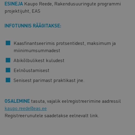
ESINEJA
Kaupo Reede, Rakendusuuringute programmi
projektijuht, EAS
INFOTUNNIS RÄÄGITAKSE:
Kaasfinantseerimis protsentidest, maksimum ja
miinimumsummadest
Abikõlbulikest kuludest
Eelnõustamisest
Senisest parimast praktikast jne.
OSALEMINE
tasuta, vajalik eelregistreerimine aadressil
kaupo.reede@eas.ee
Registreerunutele saadetakse eelnevalt link.