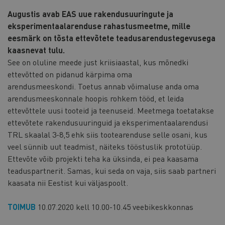
Augustis avab EAS uue rakendusuuringute ja
eksperimentaalarenduse rahastusmeetme, mille
eesmärk on tõsta ettevõtete teadusarendustegevusega
kaasnevat tulu.
See on oluline meede just kriisiaastal, kus mõnedki
ettevõtted on pidanud kärpima oma
arendusmeeskondi. Toetus annab võimaluse anda oma
arendusmeeskonnale hoopis rohkem tööd, et leida
ettevõttele uusi tooteid ja teenuseid. Meetmega toetatakse
ettevõtete rakendusuuringuid ja eksperimentaalarendusi
TRL skaalal 3-8,5 ehk siis tootearenduse selle osani, kus
veel sünnib uut teadmist, näiteks tööstuslik prototüüp.
Ettevõte võib projekti teha ka üksinda, ei pea kaasama
teaduspartnerit. Samas, kui seda on vaja, siis saab partneri
kaasata nii Eestist kui väljaspoolt.
TOIMUB
10.07.2020 kell 10.00-10.45 veebikeskkonnas