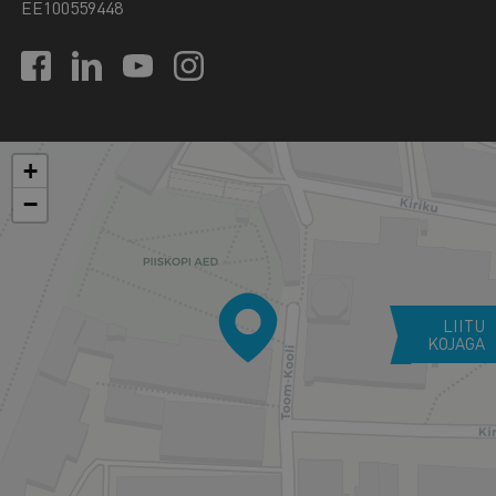
EE100559448
+
−
LIITU
KOJAGA