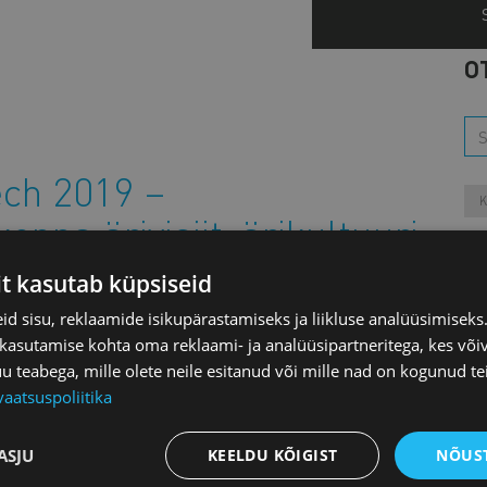
O
ech 2019 –
K
nna ärivisiit, ärikultuuri
L
astus
it kasutab küpsiseid
M
d sisu, reklaamide isikupärastamiseks ja liikluse analüüsimisek
evõte (VKE), kes soovib mõista uusi tarnijaid või
 kasutamise kohta oma reklaami- ja analüüsipartneritega, kes või
ndia ärikultuuri tutvustavale külastusreisile, kus on
teabega, mille olete neile esitanud või mille nad on kogunud te
a innovaatilises India masinatööstuse sektoris“ ning
vaatsuspoliitika
/
) masinatööstuse messil. Samuti toetatakse ettevõtte
imub India ärikultuuri koolitus. Programm on täielikult
Aa
ASJU
KEELDU KÕIGIST
NÕUST
isade- ja oma lendude tasumist Indiasse.