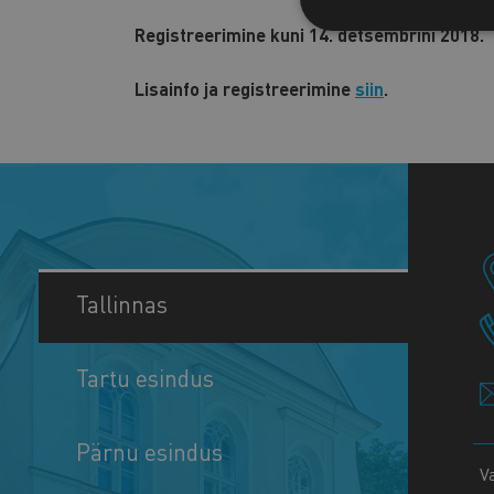
Registreerimine kuni 14. detsembrini 2018.
Lisainfo ja registreerimine
siin
.
Tallinnas
Tartu esindus
Pärnu esindus
V