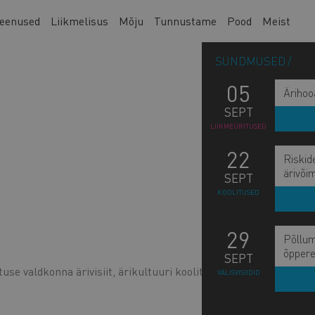
eenused
Liikmelisus
Mõju
Tunnustame
Pood
Meist
SÜNDMUSED
05
Ärihoo
SEPT
LIIKMEÜRITUSED
22
Riskid
ärivõi
SEPT
KOOLITUSED
29
Põllum
õppere
SEPT
e valdkonna ärivisiit, ärikultuuri koolitus ja
VÄLISVISIIDID
L