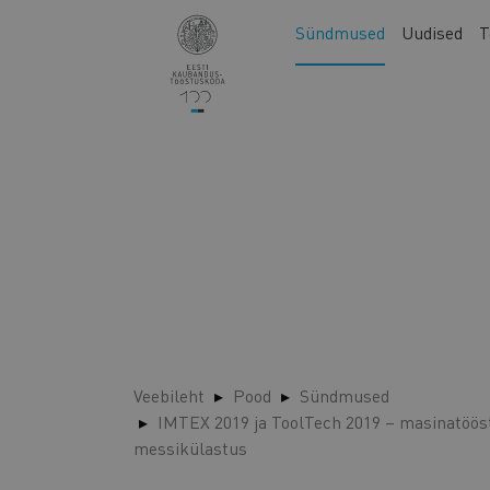
Liigu
Main
Sündmused
Uudised
T
edasi
navigation
põhisisu
juurde
Veebileht
Pood
Sündmused
IMTEX 2019 ja ToolTech 2019 – masinatööstus
messikülastus