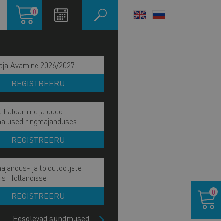
Ostukorv
0
LANGUAGE
SWITCHER
aja Avamine 2026/2027
REGISTREERU
e haldamine ja uued
malused ringmajanduses
REGISTREERU
ajandus- ja toidutootjate
is Hollandisse
Ostukor
0
REGISTREERU
IITU UUDISKIRJAGA
Eesolevad sündmused