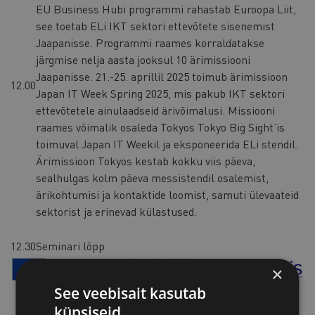
EU Business Hubi programmi rahastab Euroopa Liit,
see toetab ELi IKT sektori ettevõtete sisenemist
Jaapanisse. Programmi raames korraldatakse
järgmise nelja aasta jooksul 10 ärimissiooni
Jaapanisse. 21.-25. aprillil 2025 toimub ärimissioon
12.00
Japan IT Week Spring 2025, mis pakub IKT sektori
ettevõtetele ainulaadseid ärivõimalusi. Missiooni
raames võimalik osaleda Tokyos Tokyo Big Sight’is
toimuval Japan IT Weekil ja eksponeerida ELi stendil.
Ärimissioon Tokyos kestab kokku viis päeva,
sealhulgas kolm päeva messistendil osalemist,
ärikohtumisi ja kontaktide loomist, samuti ülevaateid
sektorist ja erinevad külastused.
12.30
Seminari lõpp
×
See veebisait kasutab
küpsiseid