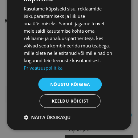
Kasutame küpsiseid sisu, reklaamide
isikupärastamiseks ja liikluse
REGISTREERI
SIIN
!
analüüsimiseks. Samuti jagame teavet
meie saidi kasutamise kohta oma
reklaami- ja analüüsipartneritega, kes
võivad seda kombineerida muu teabega,
mille olete neile esitanud või mille nad on
kogunud teie teenuste kasutamisest.
Privaatsuspoliitika
NÕUSTU KÕIGIGA
LISAINFO
KEELDU KÕIGIST
Merit Fimberg-Espuch
NÄITA ÜKSIKASJU
Projektijuht