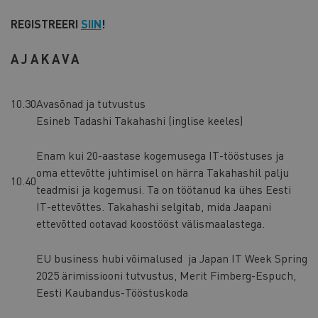
REGISTREERI
SIIN
!
AJAKAVA
10.30
Avasõnad ja tutvustus
Esineb Tadashi Takahashi (inglise keeles)
Enam kui 20-​aastase kogemusega IT-​tööstuses ja
oma ettevõtte juhtimisel on härra Takahashil palju
10.40
teadmisi ja kogemusi. Ta on töötanud ka ühes Eesti
IT-​ettevõttes. Takahashi selgitab, mida Jaapani
ettevõtted ootavad koostööst välismaalastega.
EU business hubi võimalused ja Japan IT Week Spring
2025 ärimissiooni tutvustus, Merit Fimberg-​Espuch,
Eesti Kaubandus-​Tööstuskoda