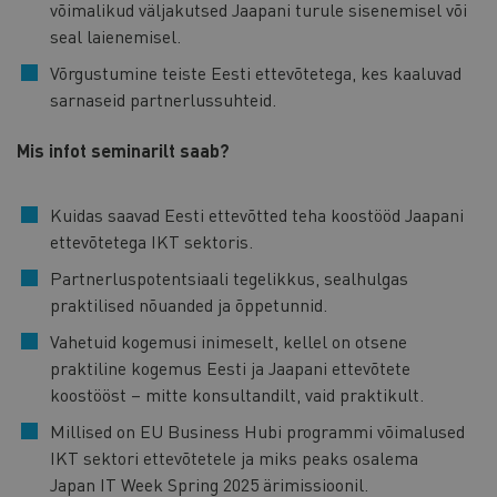
võimalikud väljakutsed Jaapani turule sisenemisel või
seal laienemisel.
Võrgustumine teiste Eesti ettevõtetega, kes kaaluvad
sarnaseid partnerlussuhteid.
Mis infot seminarilt saab?
Kuidas saavad Eesti ettevõtted teha koostööd Jaapani
ettevõtetega IKT sektoris.
Partnerluspotentsiaali tegelikkus, sealhulgas
praktilised nõuanded ja õppetunnid.
Vahetuid kogemusi inimeselt, kellel on otsene
praktiline kogemus Eesti ja Jaapani ettevõtete
koostööst – mitte konsultandilt, vaid praktikult.
Millised on EU Business Hubi programmi võimalused
IKT sektori ettevõtetele ja miks peaks osalema
Japan IT Week Spring 2025 ärimissioonil.