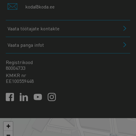
koda@koda.ee
Vaata töötajate kontakte
Vaata panga infot
Registrikood
80004733
KMKR nr
EE100559448
+
−