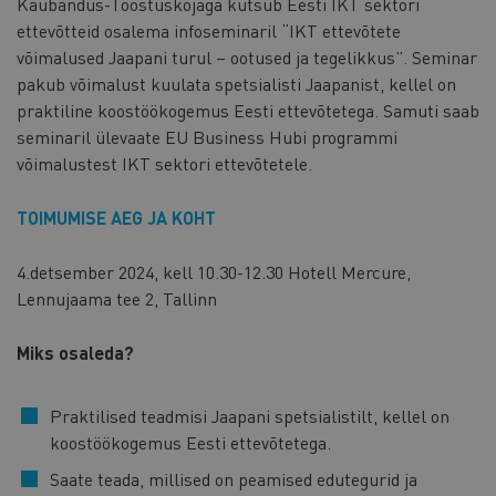
Kaubandus-​Tööstuskojaga kutsub Eesti IKT sektori
ettevõtteid osalema infoseminaril “IKT ettevõtete
võimalused Jaapani turul – ootused ja tegelikkus”. Seminar
pakub võimalust kuulata spetsialisti Jaapanist, kellel on
praktiline koostöökogemus Eesti ettevõtetega. Samuti saab
seminaril ülevaate EU Business Hubi programmi
võimalustest IKT sektori ettevõtetele.
TOIMUMISE AEG JA KOHT
4.detsember 2024, kell 10.30-12.30 Hotell Mercure,
Lennujaama tee 2, Tallinn
Miks osaleda?
Praktilised teadmisi Jaapani spetsialistilt, kellel on
koostöökogemus Eesti ettevõtetega.
Saate teada, millised on peamised edutegurid ja