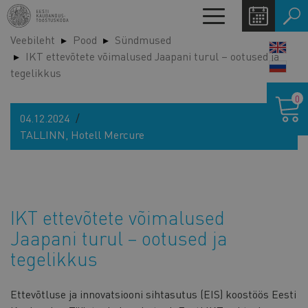
Liigu
Toggle
edasi
navigation
Veebileht
Pood
Sündmused
põhisisu
LANG
IKT ettevõtete võimalused Jaapani turul – ootused ja
juurde
SWIT
tegelikkus
Ostukor
0
04.12.2024
TALLINN, Hotell Mercure
IKT ettevõtete võimalused
Jaapani turul – ootused ja
tegelikkus
Ettevõtluse ja innovatsiooni sihtasutus (EIS) koostöös Eesti