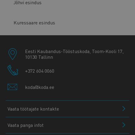
Jõhvi esindus
Kuressaare esindus
Eesti Kaubandus-Tööstuskoda, Toom-Kooli 17,
10130 Tallinn
+372 604 0060
koda@koda.ee
Vaata töötajate kontakte
Vaata panga infot