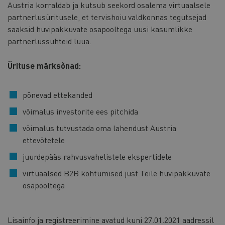
Austria korraldab ja kutsub seekord osalema virtuaalsele
partnerlusüritusele, et tervishoiu valdkonnas tegutsejad
saaksid huvipakkuvate osapooltega uusi kasumlikke
partnerlussuhteid luua.
Ürituse märksõnad:
põnevad ettekanded
võimalus investorite ees pitchida
võimalus tutvustada oma lahendust Austria
ettevõtetele
juurdepääs rahvusvahelistele ekspertidele
virtuaalsed B2B kohtumised just Teile huvipakkuvate
osapooltega
Lisainfo ja registreerimine avatud kuni 27.01.2021 aadressil