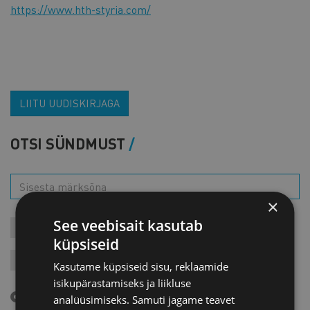
https://www.hth-styria.com/
LIITU UUDISKIRJAGA
OTSI SÜNDMUST
×
See veebisait kasutab
KONTAKTÜRITUSED
KOOLITUSED
LIIKMEÜRITUSED
küpsiseid
JÄRELVAATAMINE
MESSID
VARIA
VÄLISVISIIDID
Kasutame küpsiseid sisu, reklaamide
isikupärastamiseks ja liikluse
Tulevased sündmused
analüüsimiseks. Samuti jagame teavet