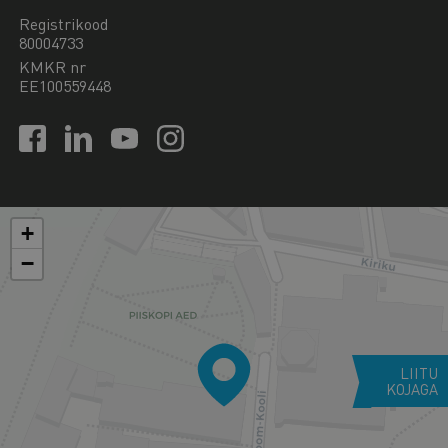
Registrikood
80004733
KMKR nr
EE100559448
+
−
LIITU
KOJAGA