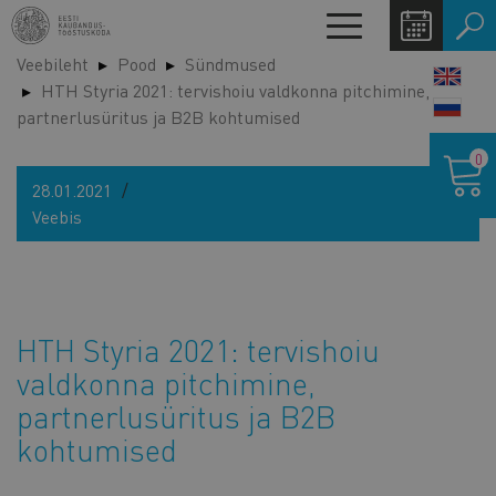
Liigu
Toggle
edasi
navigation
Veebileht
Pood
Sündmused
põhisisu
LANG
HTH Styria 2021: tervishoiu valdkonna pitchimine,
juurde
SWIT
partnerlusüritus ja B2B kohtumised
Ostukor
0
28.01.2021
Veebis
HTH Styria 2021: tervishoiu
valdkonna pitchimine,
partnerlusüritus ja B2B
kohtumised