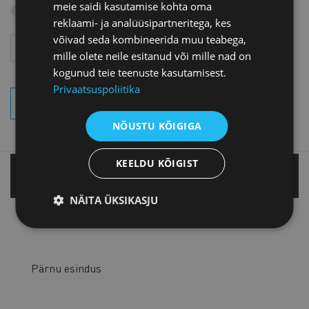
meie saidi kasutamise kohta oma
Otsi arhiivist
reklaami- ja analüüsipartneritega, kes
võivad seda kombineerida muu teabega,
Aasta
Kuu
mille olete neile esitanud või mille nad on
kogunud teie teenuste kasutamisest.
Privaatsuspoliitika
OTSI SÜNDMUSI
NÕUSTU KÕIGIGA
KEELDU KÕIGIST
Tallinnas
NÄITA ÜKSIKASJU
Tartu esindus
Pärnu esindus