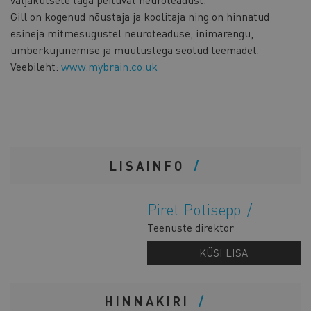
Gill on kogenud nõustaja ja koolitaja ning on hinnatud
esineja mitmesugustel neuroteaduse, inimarengu,
ümberkujunemise ja muutustega seotud teemadel.
Veebileht:
www.mybrain.co.uk
LISAINFO
Piret Potisepp
Teenuste direktor
KÜSI LISA
HINNAKIRI