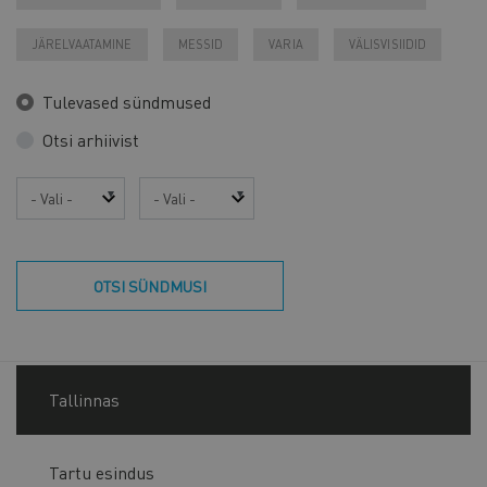
JÄRELVAATAMINE
MESSID
VARIA
VÄLISVISIIDID
Tulevased sündmused
Otsi arhiivist
Aasta
Kuu
OTSI SÜNDMUSI
Tallinnas
Tartu esindus