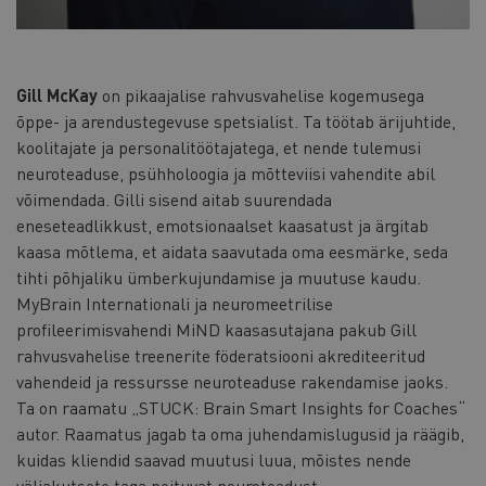
Gill McKay
on pikaajalise rahvusvahelise kogemusega
õppe- ja arendustegevuse spetsialist. Ta töötab ärijuhtide,
koolitajate ja personalitöötajatega, et nende tulemusi
neuroteaduse, psühholoogia ja mõtteviisi vahendite abil
võimendada. Gilli sisend aitab suurendada
eneseteadlikkust, emotsionaalset kaasatust ja ärgitab
kaasa mõtlema, et aidata saavutada oma eesmärke, seda
tihti põhjaliku ümberkujundamise ja muutuse kaudu.
MyBrain Internationali ja neuromeetrilise
profileerimisvahendi MiND kaasasutajana pakub Gill
rahvusvahelise treenerite föderatsiooni akrediteeritud
vahendeid ja ressursse neuroteaduse rakendamise jaoks.
Ta on raamatu „STUCK: Brain Smart Insights for Coaches“
autor. Raamatus jagab ta oma juhendamislugusid ja räägib,
kuidas kliendid saavad muutusi luua, mõistes nende
väljakutsete taga peituvat neuroteadust.