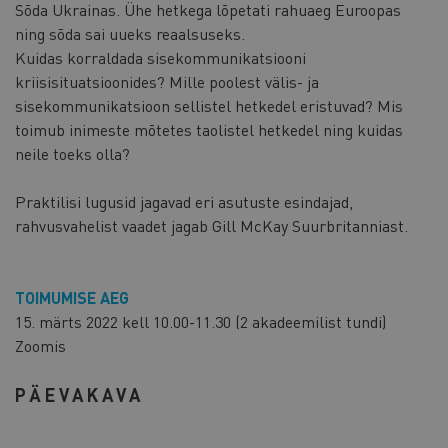
Sõda Ukrainas. Ühe hetkega lõpetati rahuaeg Euroopas
ning sõda sai uueks reaalsuseks.
Kuidas korraldada sisekommunikatsiooni
kriisisituatsioonides? Mille poolest välis- ja
sisekommunikatsioon sellistel hetkedel eristuvad? Mis
toimub inimeste mõtetes taolistel hetkedel ning kuidas
neile toeks olla?
Praktilisi lugusid jagavad eri asutuste esindajad,
rahvusvahelist vaadet jagab Gill McKay Suurbritanniast.
TOIMUMISE AEG
15. märts 2022 kell 10.00-11.30 (2 akadeemilist tundi)
Zoomis
PÄEVAKAVA