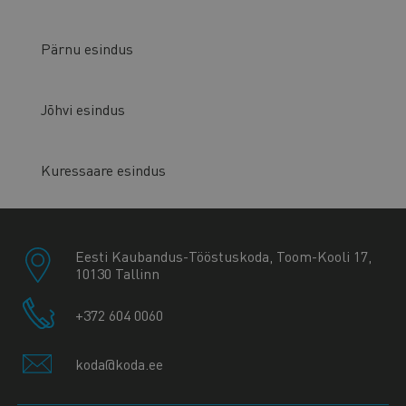
Pärnu esindus
Jõhvi esindus
Kuressaare esindus
Eesti Kaubandus-Tööstuskoda, Toom-Kooli 17,
10130 Tallinn
+372 604 0060
koda@koda.ee