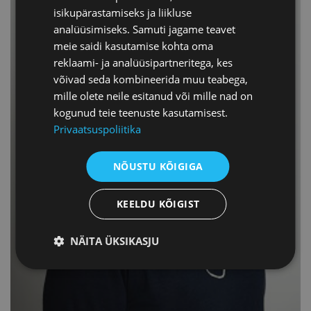
isikupärastamiseks ja liikluse
analüüsimiseks. Samuti jagame teavet
meie saidi kasutamise kohta oma
reklaami- ja analüüsipartneritega, kes
võivad seda kombineerida muu teabega,
mille olete neile esitanud või mille nad on
kogunud teie teenuste kasutamisest.
Privaatsuspoliitika
NÕUSTU KÕIGIGA
KEELDU KÕIGIST
NÄITA ÜKSIKASJU