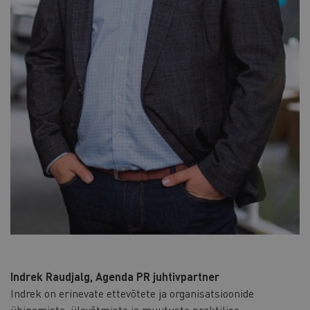
Indrek Raudjalg, Agenda PR juhtivpartner
Indrek on erinevate ettevõtete ja organisatsioonide
ühinemiste, ülevõtmiste ja muutuste praktilise