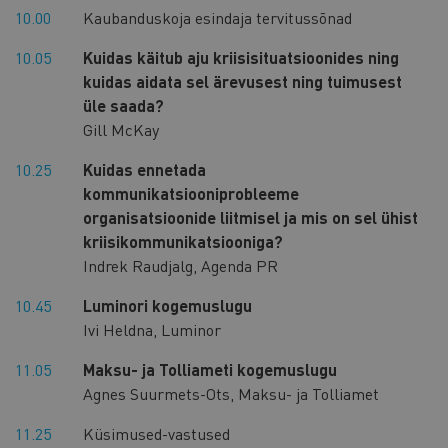
10.00
Kaubanduskoja esindaja tervitussõnad
10.05
Kuidas käitub aju kriisisituatsioonides ning
kuidas aidata sel ärevusest ning tuimusest
üle saada?
Gill McKay
10.25
Kuidas ennetada
kommunikatsiooniprobleeme
organisatsioonide liitmisel ja mis on sel ühist
kriisikommunikatsiooniga?
Indrek Raudjalg, Agenda PR
10.45
Luminori kogemuslugu
Ivi Heldna, Luminor
11.05
Maksu- ja Tolliameti kogemuslugu
Agnes Suurmets-Ots, Maksu- ja Tolliamet
11.25
Küsimused-vastused