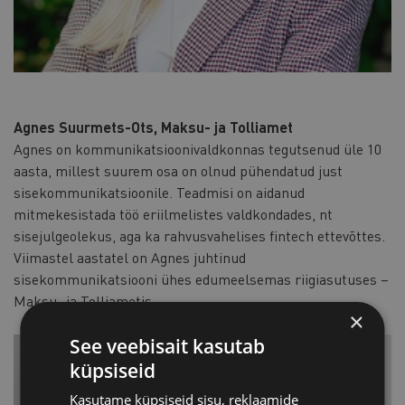
Agnes Suurmets-Ots, Maksu- ja Tolliamet
Agnes on kommunikatsioonivaldkonnas tegutsenud üle 10
aasta, millest suurem osa on olnud pühendatud just
sisekommunikatsioonile. Teadmisi on aidanud
mitmekesistada töö eriilmelistes valdkondades, nt
sisejulgeolekus, aga ka rahvusvahelises fintech ettevõttes.
Viimastel aastatel on Agnes juhtinud
sisekommunikatsiooni ühes edumeelsemas riigiasutuses –
Maksu- ja Tolliametis.
×
See veebisait kasutab
küpsiseid
Kasutame küpsiseid sisu, reklaamide