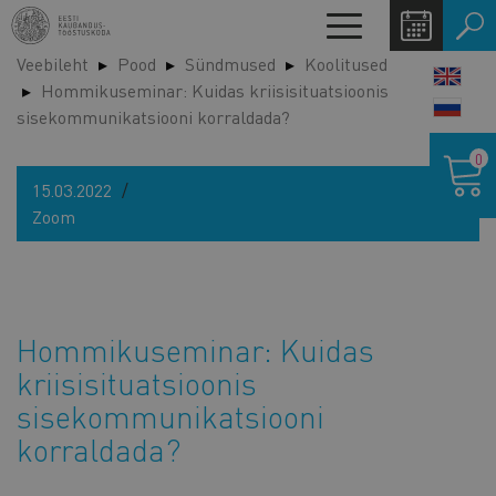
Liigu
Toggle
edasi
navigation
Veebileht
Pood
Sündmused
Koolitused
põhisisu
LANG
Hommikuseminar: Kuidas kriisisituatsioonis
juurde
SWIT
sisekommunikatsiooni korraldada?
Ostukor
0
15.03.2022
Zoom
Hommikuseminar: Kuidas
kriisisituatsioonis
sisekommunikatsiooni
korraldada?