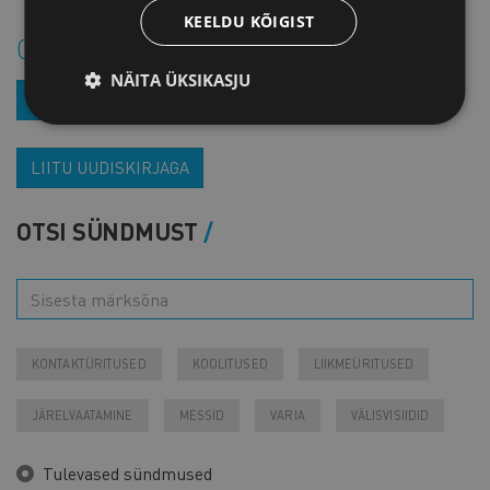
KEELDU KÕIGIST
Osta sündmuse salvestus
NÄITA ÜKSIKASJU
LISA OSTUKORVI
LIITU UUDISKIRJAGA
OTSI SÜNDMUST
KONTAKTÜRITUSED
KOOLITUSED
LIIKMEÜRITUSED
JÄRELVAATAMINE
MESSID
VARIA
VÄLISVISIIDID
Tulevased sündmused