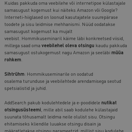
Kuidas pakkuda oma veebilehe või internetipoe külastajale
samasugust kogemust kui näiteks Amazon või Google?
Interneti-hiiglased on loonud kasutajatele suurepärase
toodete ja sisu leidmise mehhanismi. Nüüd oodatakse
samasugust kogemust ka mujalt
veebist. Hommikuseminaril käime läbi konkreetsed viisid,
millega saad oma
veebilehel oleva otsingu
kaudu pakkuda
samasugust ostukogemust nagu Amazon ja seeläbi
müüa
rohkem
.
Sihtrühm
: Hommikuseminarile on oodatud
osalema turunduse ja veebilehtede arendamisega seotud
spetsialistid ja juhid.
AddSearch pakub kodulehtedele ja e-poodidele
nutikat
otsingusüsteemi
, mille abil saab kodulehe külastajaid
suunata tõhusamalt leidma neile olulist sisu. Otsingu
ehitamiseks kliendile luuakse otsingu disain ja
määratletakse otsingu parameetrid; millist sisu kodulehe