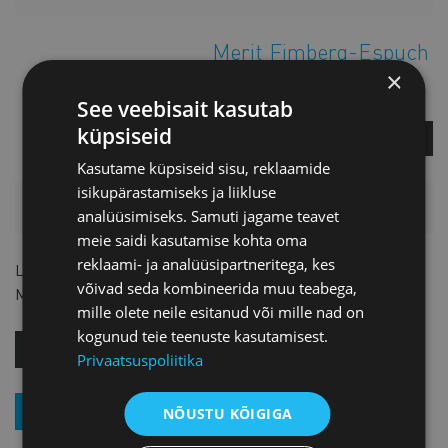
Merit Fimberg-Espuch
×
Projektijuht
See veebisait kasutab
küpsiseid
KÜSI LISA
Kasutame küpsiseid sisu, reklaamide
isikupärastamiseks ja liikluse
HINNAKIRI
analüüsimiseks. Samuti jagame teavet
meie saidi kasutamise kohta oma
reklaami- ja analüüsipartneritega, kes
Liikmetele
19 € + KM
võivad seda kombineerida muu teabega,
Mitteliikmetele
39 € + KM
mille olete neile esitanud või mille nad on
kogunud teie teenuste kasutamisest.
OSTA KOHE!
Privaatsuspoliitika
ASTU LIIKMEKS
NÕUSTU KÕIGIGA