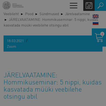
Liigu
Toggle
edasi
navigation
Veebileht
Pood
Sündmused
Järelvaatamine
põhisisu
LANG
JÄRELVAATAMINE: Hommikuseminar: 5 nippi, kuidas
juurde
SWIT
kasvatada müüki veebilehe otsingu abil
Ostukor
0
18.03.2021
Zoom
JÄRELVAATAMINE:
Hommikuseminar: 5 nippi, kuidas
kasvatada müüki veebilehe
otsingu abil