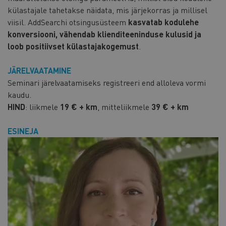
külastajale tahetakse näidata, mis järjekorras ja millisel
viisil. AddSearchi otsingusüsteem
kasvatab kodulehe
konversiooni, vähendab klienditeeninduse kulusid ja
loob positiivset külastajakogemust
.
JÄRELVAATAMINE
Seminari järelvaatamiseks registreeri end alloleva vormi
kaudu.
HIND
: liikmele
19 € + km
, mitteliikmele
39 € + km
ESINEJA