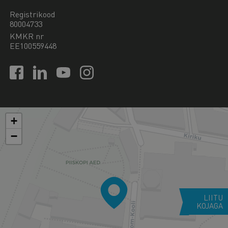
Registrikood
80004733
KMKR nr
EE100559448
+
−
LIITU
KOJAGA