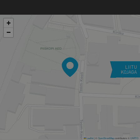
+
−
LIITU
KOJAGA
Leaflet
|
©
OpenStreetMap
contributors ©
CARTO