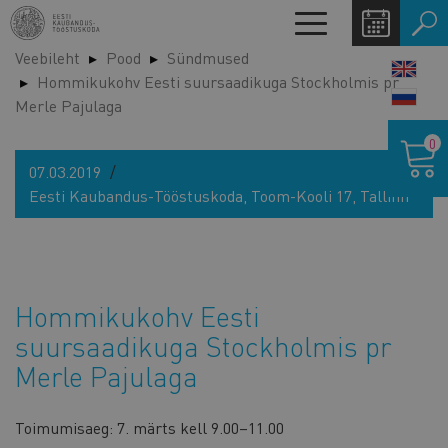
Liigu
Toggle
edasi
navigation
Veebileht
Pood
Sündmused
põhisisu
LANG
Hommikukohv Eesti suursaadikuga Stockholmis pr
juurde
SWIT
Merle Pajulaga
Ostukor
0
07.03.2019
Eesti Kaubandus-Tööstuskoda, Toom-Kooli 17, Tallinn
Hommikukohv Eesti
suursaadikuga Stockholmis pr
Merle Pajulaga
Toimumisaeg: 7. märts kell 9.00–11.00