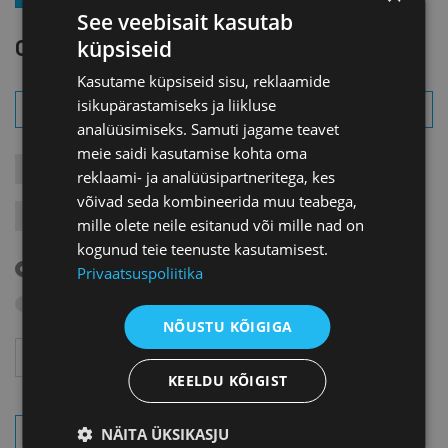
See veebisait kasutab
OTSI SÜNDMUST
küpsiseid
Kasutame küpsiseid sisu, reklaamide
isikupärastamiseks ja liikluse
analüüsimiseks. Samuti jagame teavet
meie saidi kasutamise kohta oma
KONTAKTÜRITUSED
KOOLITUSED
LIIKMEÜRITUSED
reklaami- ja analüüsipartneritega, kes
võivad seda kombineerida muu teabega,
JÄRELVAATAMINE
MESSID
VARIA
VÄLISVISIIDID
mille olete neile esitanud või mille nad on
kogunud teie teenuste kasutamisest.
Tulevased sündmused
Privaatsuspoliitika
Otsi arhiivist
NÕUSTU KÕIGIGA
Aasta
Kuu
KEELDU KÕIGIST
NÄITA ÜKSIKASJU
OTSI SÜNDMUSI