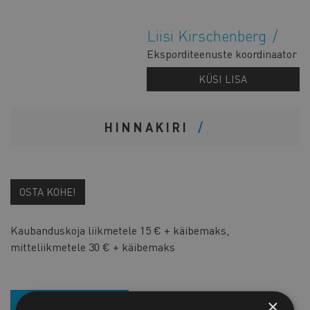
Liisi Kirschenberg
Eksporditeenuste koordinaator
KÜSI LISA
HINNAKIRI
OSTA KOHE!
Kaubanduskoja liikmetele 15 € + käibemaks,
mitteliikmetele 30 € + käibemaks
LIITU UUDISKIRJAGA
×