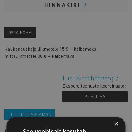
HINNAKIRI
OSTA KOHE!
Kaubanduskoja liikmetele 15 € + käibemaks,
mitteliikmetele 30 € + käibemaks
Liisi Kirschenberg
Eksporditeenuste koordinaator
KÜSI LISA
LIITU UUDISKIRJAGA
×
See veebisait kasutab
OTSI SÜNDMUST