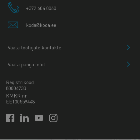
+372 604 0060
koda@koda.ee
Vaata töötajate kontakte
Vaata panga infot
Registrikood
80004733
KMKR nr
EE100559448