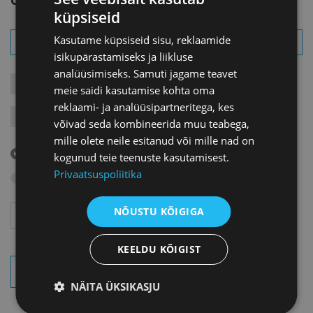
küpsiseid
Kasutame küpsiseid sisu, reklaamide
isikupärastamiseks ja liikluse
analüüsimiseks. Samuti jagame teavet
KONTAKTÜRITUSED
KOOLITUSED
LIIKMEÜRITUSED
meie saidi kasutamise kohta oma
reklaami- ja analüüsipartneritega, kes
JÄRELVAATAMINE
MESSID
VARIA
VÄLISVISIIDID
võivad seda kombineerida muu teabega,
mille olete neile esitanud või mille nad on
Tulevased sündmused
kogunud teie teenuste kasutamisest.
Privaatsuspoliitika
Otsi arhiivist
Aasta
Kuu
NÕUSTU KÕIGIGA
KEELDU KÕIGIST
OTSI SÜNDMUSI
NÄITA ÜKSIKASJU