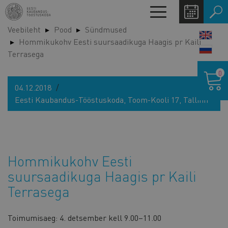
Liigu
Toggle
edasi
navigation
Veebileht
Pood
Sündmused
põhisisu
LANG
Hommikukohv Eesti suursaadikuga Haagis pr Kaili
juurde
SWIT
Terrasega
Ostukor
0
04.12.2018
Eesti Kaubandus-Tööstuskoda, Toom-Kooli 17, Tallinn
Hommikukohv Eesti
suursaadikuga Haagis pr Kaili
Terrasega
Toimumisaeg: 4. detsember kell 9.00–11.00