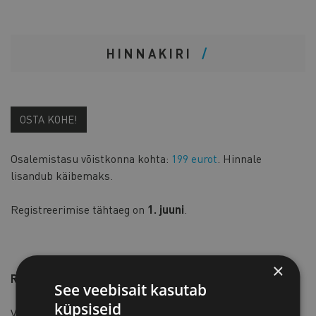
HINNAKIRI
OSTA KOHE!
Osalemistasu võistkonna kohta:
199 eurot
. Hinnale
lisandub käibemaks.
Registreerimise tähtaeg on
1. juuni
.
×
Reeglid lühidalt
:
See veebisait kasutab
küpsiseid
Võistkonnad koosnevad 3–5 liikmest, kellest vähemalt 1