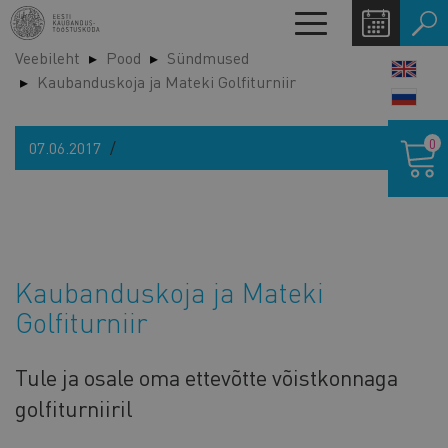
Liigu
Toggle
edasi
navigation
Veebileht
Pood
Sündmused
põhisisu
LANG
Kaubanduskoja ja Mateki Golfiturniir
juurde
SWIT
Ostukor
0
07.06.2017
Kaubanduskoja ja Mateki
Golfiturniir
Tule ja osale oma ettevõtte võistkonnaga
golfiturniiril