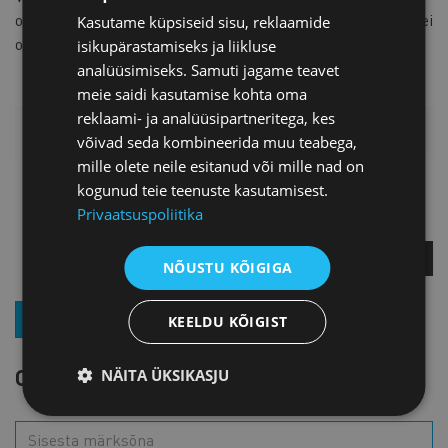
omab
green cardi
ning vähemalt 2 mitte. Võistlejad, kellel ei
Kasutame küpsiseid sisu, reklaamide
ole
green cardi
läbivad enne mängu lühiõpetuse.
isikupärastamiseks ja liikluse
analüüsimiseks. Samuti jagame teavet
meie saidi kasutamise kohta oma
reklaami- ja analüüsipartneritega, kes
LISAINFO
võivad seda kombineerida muu teabega,
mille olete neile esitanud või mille nad on
kogunud teie teenuste kasutamisest.
Anneli Perne
Privaatsuspoliitika
Projektijuht
KÜSI LISA
NÕUSTU KÕIGIGA
LIITU UUDISKIRJAGA
KEELDU KÕIGIST
OTSI SÜNDMUST
NÄITA ÜKSIKASJU