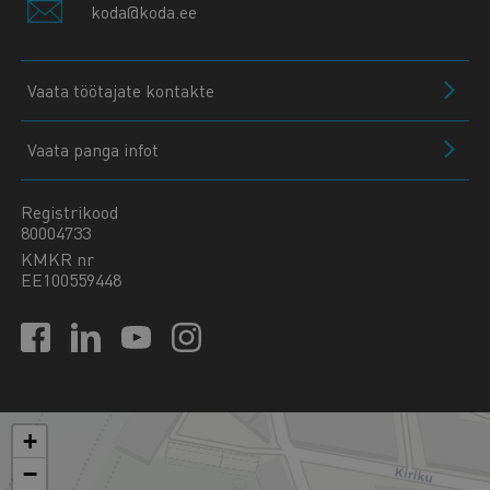
koda@koda.ee
Vaata töötajate kontakte
Vaata panga infot
Registrikood
80004733
KMKR nr
EE100559448
+
−