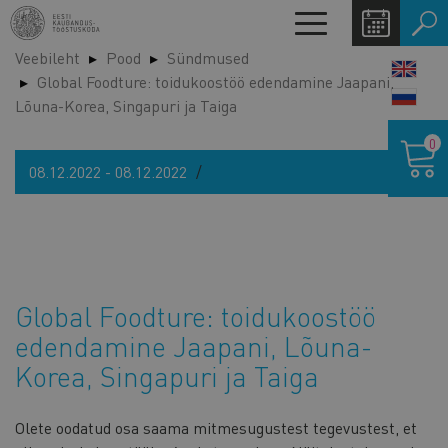
Liigu
Toggle
edasi
navigation
Veebileht
Pood
Sündmused
põhisisu
LANG
Global Foodture: toidukoostöö edendamine Jaapani,
juurde
SWIT
Lõuna-Korea, Singapuri ja Taiga
Ostukor
0
08.12.2022 - 08.12.2022
Global Foodture: toidukoostöö
edendamine Jaapani, Lõuna-
Korea, Singapuri ja Taiga
Olete oodatud osa saama mitmesugustest tegevustest, et