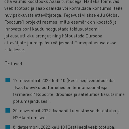
olla valmis koostööks Aasia turgudega. Näiteks toimuvad
veebitöötoad ja saab osaleda või korraldada kohtumisi teile
huvipakkuvate ettevõtjatega. Tegevusi viiakse ellu Global
Foodture’i projekti raames, mille eesmärk on koostöö ja
innovatsiooni kaudu hoogustada toidusüsteemi
jätkusuutlikku arengut ning hõlbustada Euroopa
ettevõtjate juurdepääsu väljaspool Euroopat asuvatesse
riikidesse.
Üritused:
17. novembril 2022 kell 10 (Eesti aeg) veebitöötuba
„Kas tuleviku põllumehed on lennumasinatega
farmereid? Robotite, droonide ja satelliitide kasutamine
põllumajanduses“.
30. novembril 2022 Jaapanit tutvustav veebitöötuba ja
B2Bkohtumised.
8. detsembril 2022 kell 10 (Eesti aeg) veebitöötuba.