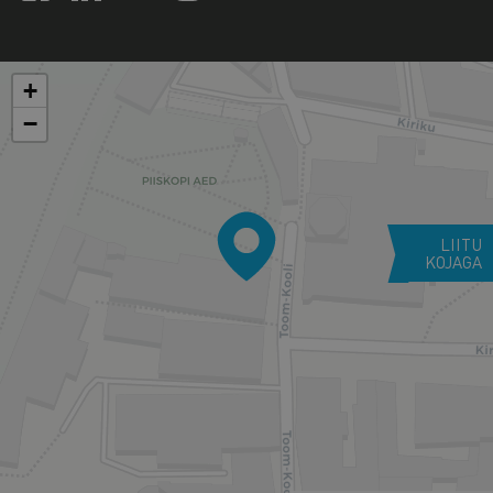
+
−
LIITU
KOJAGA