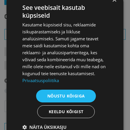
See veebisait kasutab
küpsiseid
OTSI SÜNDMUST
Kasutame küpsiseid sisu, reklaamide
isikupärastamiseks ja liikluse
analüüsimiseks. Samuti jagame teavet
meie saidi kasutamise kohta oma
KONTAKTÜRITUSED
KOOLITUSED
LIIKMEÜRITUSED
reklaami- ja analüüsipartneritega, kes
võivad seda kombineerida muu teabega,
JÄRELVAATAMINE
MESSID
VARIA
VÄLISVISIIDID
mille olete neile esitanud või mille nad on
kogunud teie teenuste kasutamisest.
Tulevased sündmused
Privaatsuspoliitika
Otsi arhiivist
NÕUSTU KÕIGIGA
Aasta
Kuu
KEELDU KÕIGIST
NÄITA ÜKSIKASJU
OTSI SÜNDMUSI