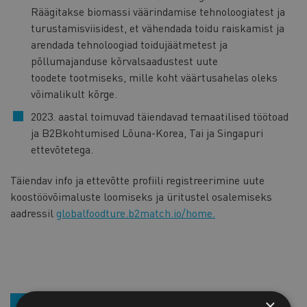
Räägitakse biomassi väärindamise tehnoloogiatest ja
turustamisviisidest, et vähendada toidu raiskamist ja
arendada tehnoloogiad toidujäätmetest ja
põllumajanduse kõrvalsaadustest uute
toodete tootmiseks, mille koht väärtusahelas oleks
võimalikult kõrge.
2023. aastal toimuvad täiendavad temaatilised töötoad
ja B2Bkohtumised Lõuna-Korea, Tai ja Singapuri
ettevõtetega.
Täiendav info ja ettevõtte profiili registreerimine uute
koostöövõimaluste loomiseks ja üritustel osalemiseks
aadressil
globalfoodture.b2match.io/home.
×
LIITU UUDISKIRJAGA