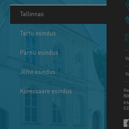
Tallinnas
Tartu esindus
Pärnu esindus
V
Jõhvi esindus
V
Kuressaare esindus
Re
80
K
EE