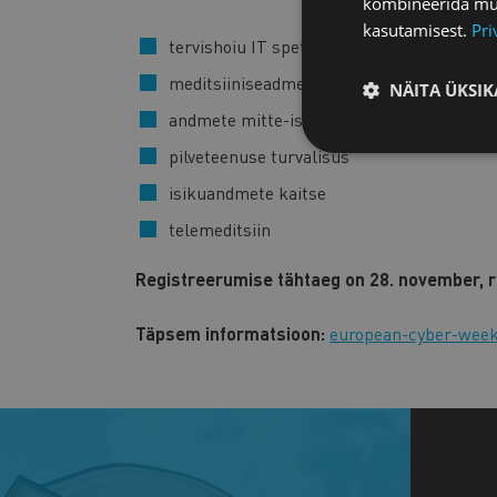
kombineerida muu 
kasutamisest.
Pri
tervishoiu IT spetsiifikad
meditsiiniseadmete ja biomeditsiinilise ri
NÄITA ÜKSIK
andmete mitte-isikustamine
pilveteenuse turvalisus
isikuandmete kaitse
telemeditsiin
Registreerumise tähtaeg on 28. november, r
Täpsem informatsioon:
european-cyber-week