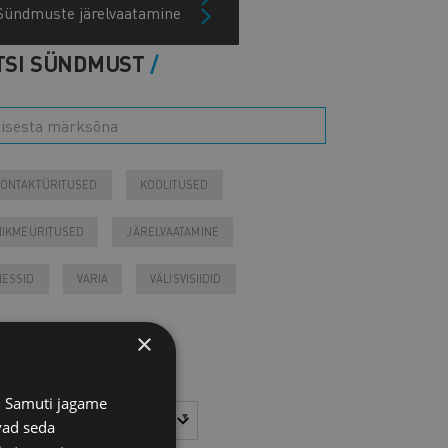
Sündmuste järelvaatamine
TSI SÜNDMUST
ONTAKTÜRITUSED
KOOLITUSED
IIKMEÜRITUSED
JÄRELVAATAMINE
ESSID
VARIA
VÄLISVISIIDID
Tulevased sündmused
×
Otsi arhiivist
s. Samuti jagame
sta
Kuu
vad seda