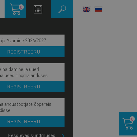
Ostukorv
0
LANGUAGE
SWITCHER
aja Avamine 2026/2027
REGISTREERU
e haldamine ja uued
malused ringmajanduses
REGISTREERU
ajandustootjate õppereis
disse
Ostukor
0
REGISTREERU
IITU UUDISKIRJAGA
Eesolevad sündmused