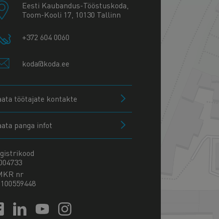
Eesti Kaubandus-Tööstuskoda,
Toom-Kooli 17, 10130 Tallinn
+372 604 0060
koda@koda.ee
aata töötajate kontakte
aata panga infot
gistrikood
004733
MKR nr
100559448