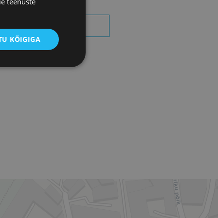
ie teenuste
OTSI SÜNDMUSI
U KÕIGIGA