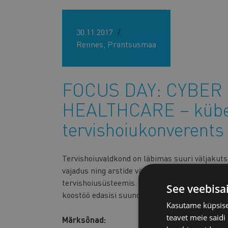
30.11.2017
Rennes, Prantsusmaa
FOCUS DAY: CYBER
HEALTHCARE – küber
tervishoiukonverents
Tervishoiuvaldkond on läbimas suuri väljakut
vajadus ning arstide vähesus äärealadel. Võt
tervishoiusüsteemis. Tervishoiuvaldkonna tead
See veebisa
koostöö edasisi suundi Euroopa kübernädala r
Kasutame küpsisei
teavet meie saidi
Märksõnad: