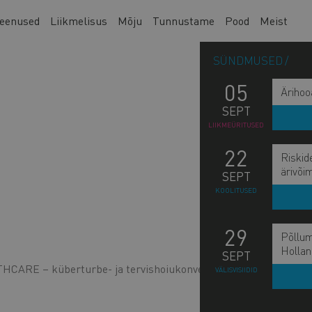
eenused
Liikmelisus
Mõju
Tunnustame
Pood
Meist
SÜNDMUSED
05
Ärihoo
SEPT
LIIKMEÜRITUSED
22
Riskid
ärivõi
SEPT
KOOLITUSED
29
Põllum
Hollan
SEPT
ARE – küberturbe- ja tervishoiukonverents ning
VÄLISVISIIDID
L