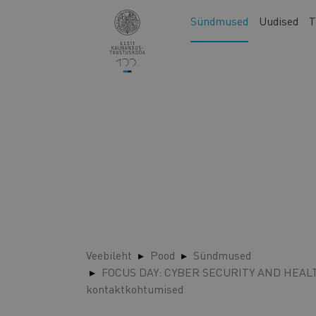
Liigu
Main
Sündmused
Uudised
T
edasi
navigation
põhisisu
juurde
Veebileht
Pood
Sündmused
FOCUS DAY: CYBER SECURITY AND HEALTHC
kontaktkohtumised