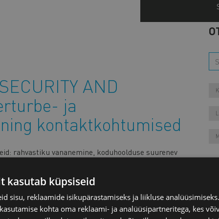
O
 SECURITY AND
K
turbe- ja
L
 ning kontaktkohtumised
M
seid: rahvastiku vananemine, koduhoolduse suurenev
melahenduseks on digitehnoloogiate rakendamine
lased ja tööstuse eksperdid tulevad kokku, et arutada
it kasutab küpsiseid
aames, mis toimub 27. novembrist 1. detsembrini.
d sisu, reklaamide isikupärastamiseks ja liikluse analüüsimisek
Aa
 kasutamise kohta oma reklaami- ja analüüsipartneritega, kes või