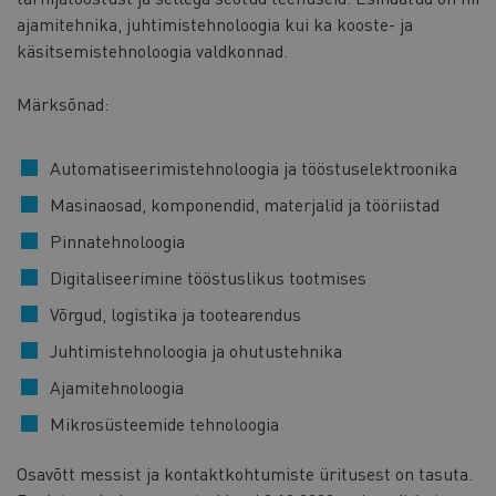
ajamitehnika, juhtimistehnoloogia kui ka kooste- ja
käsitsemistehnoloogia valdkonnad.
Märksõnad:
Automatiseerimistehnoloogia ja tööstuselektroonika
Masinaosad, komponendid, materjalid ja tööriistad
Pinnatehnoloogia
Digitaliseerimine tööstuslikus tootmises
Võrgud, logistika ja tootearendus
Juhtimistehnoloogia ja ohutustehnika
Ajamitehnoloogia
Mikrosüsteemide tehnoloogia
Osavõtt messist ja kontaktkohtumiste üritusest on tasuta.