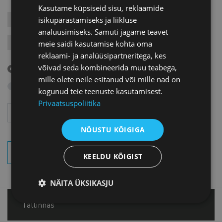
Kasutame küpsiseid sisu, reklaamide
isikupärastamiseks ja liikluse
KONTAKTÜRITUSED
KOOLITUSED
LIIKMEÜRITUSED
analüüsimiseks. Samuti jagame teavet
meie saidi kasutamise kohta oma
JÄRELVAATAMINE
MESSID
VARIA
VÄLISVISIIDID
reklaami- ja analüüsipartneritega, kes
võivad seda kombineerida muu teabega,
Tulevased sündmused
mille olete neile esitanud või mille nad on
Otsi arhiivist
kogunud teie teenuste kasutamisest.
Privaatsuspoliitika
Aasta
Kuu
NÕUSTU KÕIGIGA
OTSI SÜNDMUSI
KEELDU KÕIGIST
NÄITA ÜKSIKASJU
Tallinnas