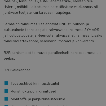
masina-, lennundus-, auto-, energeetika-, laevaehitus-,
tisleri-, mööbli- ja kodumasinate tööstuse valdkonnas nii
juhtivate tootjate kui ka edasimüüjatega.
Samas on toimumas 2 täiendavat üritust: pulber- ja
puisteainete tehnoloogiate rahvusvaheline mess SYMAS®
ja hooldustoodete ja -teenuste rahvusvaheline mess. Lisaks
toimuvad ettekanded, seminarid, töötoad ja konverents.
B2B kohtumised toimuvad paralleelselt kohapeal messil ja
veebis.
B2B valdkonnad:
Tööstuslikud kinnitusdetailid
Konstruktsiooni kinnitused
Montaaži- ja paigaldussüsteemid