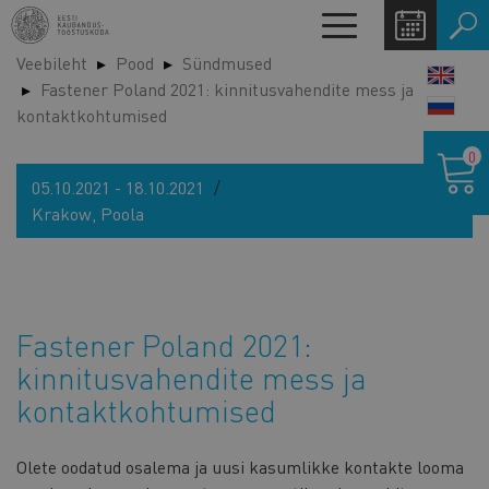
Liigu
Toggle
edasi
navigation
Veebileht
Pood
Sündmused
põhisisu
LANG
Fastener Poland 2021: kinnitusvahendite mess ja
juurde
SWIT
kontaktkohtumised
Ostukor
0
05.10.2021 - 18.10.2021
Krakow, Poola
Fastener Poland 2021:
kinnitusvahendite mess ja
kontaktkohtumised
Olete oodatud osalema ja uusi kasumlikke kontakte looma