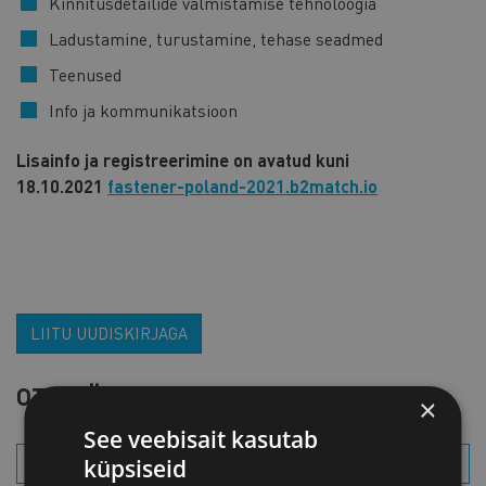
Kinnitusdetailide valmistamise tehnoloogia
Ladustamine, turustamine, tehase seadmed
Teenused
Info ja kommunikatsioon
Lisainfo ja registreerimine on avatud kuni
18.10.2021
fastener-poland-2021.b2match.io
LIITU UUDISKIRJAGA
OTSI SÜNDMUST
×
See veebisait kasutab
küpsiseid