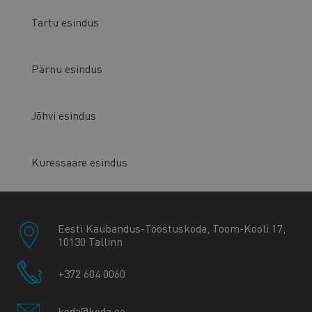
Tartu esindus
Pärnu esindus
Jõhvi esindus
Kuressaare esindus
Eesti Kaubandus-Tööstuskoda, Toom-Kooli 17,
10130 Tallinn
+372 604 0060
koda@koda.ee