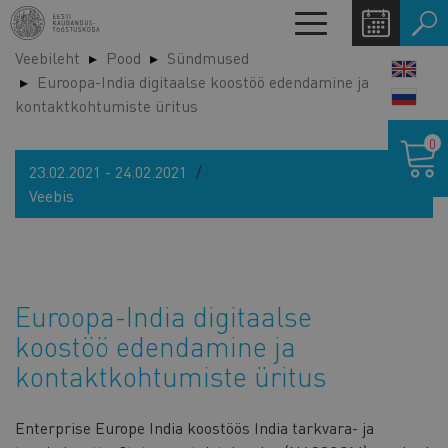
Liigu
Toggle
edasi
navigation
Veebileht
Pood
Sündmused
põhisisu
LANG
Euroopa-India digitaalse koostöö edendamine ja
juurde
SWIT
kontaktkohtumiste üritus
Ostukor
0
23.02.2021 - 24.02.2021
Veebis
Euroopa-India digitaalse
koostöö edendamine ja
kontaktkohtumiste üritus
Enterprise Europe India koostöös India tarkvara- ja