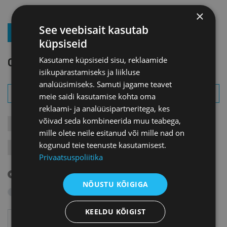
×
See veebisait kasutab
LIITU UUDISKIRJAGA
küpsiseid
OTSI SÜNDMUST
Kasutame küpsiseid sisu, reklaamide
isikupärastamiseks ja liikluse
analüüsimiseks. Samuti jagame teavet
meie saidi kasutamise kohta oma
reklaami- ja analüüsipartneritega, kes
võivad seda kombineerida muu teabega,
KONTAKTÜRITUSED
KOOLITUSED
LIIKMEÜRITUSED
mille olete neile esitanud või mille nad on
kogunud teie teenuste kasutamisest.
JÄRELVAATAMINE
MESSID
VARIA
VÄLISVISIIDID
Privaatsuspoliitika
Tulevased sündmused
NÕUSTU KÕIGIGA
Otsi arhiivist
KEELDU KÕIGIST
Aasta
Kuu