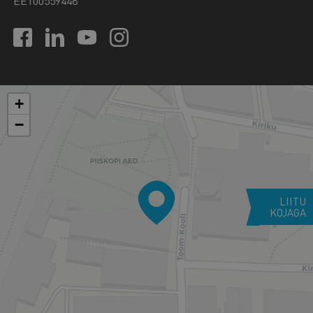
EE100559448
+
−
LIITU
KOJAGA