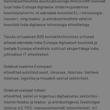
teenindusettevõtete assotsiatsiooniga (NASSCOM) soovivad
luua India-Euroopa digitaalse ümberkujundamise
koostööplatvormi, et edendada koostööd EL-i tehnoloogia-,
inseneri- ning teadus- ja arendusettevõtete vahelist
koostööd India digitaalse tehnoloogia ettevõtetega.
Tasuta virtuaalsed B2B kontaktkohtumiste üritused
aitavad edendada India-Euroopa digitaalset koostööd ja
toetada Euroopa ettevõtete suhtlust ekspertidega India
juhtivatest IT ettevõtetest.
Oodatud osalema Euroopast:
ettevõtted autotööstusest, liikuvuse, tööstuse, töötleva
tööstuse, logistika ja muudest seotud sektoritest.
Oodatud osalejad Indiast:
ettevõtted, kellel on kogemusi digitaalsetes sektorites -
inseneriteadus ja teadus- ja arendustegevus (sealhulgas
tööstus 4.0, PES, manussüsteemid), tehisintellekt, IoT,