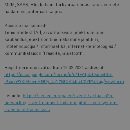
M2M, SAAS, Blockchain, tarkvaraarendus, suurandmete
haldamine, automaatika jms.
Koostöö märksõnad:
Tehisintellekt (AI), arvutitarkvara, elektrooniline
kaubandus, elektrooniline maksmine ja allkiri,
infotehnoloogia / informaatika, interneti-tehnoloogiad /
kommunikatsioon (traadita, Bluetooth).
Registreerimine avatud kuni 12.02.2021 aadressil
https://docs.google.com/forms/d/e/1FAIpQLSe5efGb-
iKx6ei99XlF8ovnPNCy_OZfYRCiK8duxCXYPUi7qg/viewform
Lisainfo:
https://een.ec.europa.eu/events/virtual-b2b-
networking-event-connect-indian-digital-it-eco-system-
transform-businesses