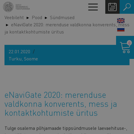
Liigu
Toggle
edasi
navigation
Veebileht
Pood
Sündmused
põhisisu
LANG
eNaviGate 2020: merenduse valdkonna konverents, mess
juurde
SWIT
ja kontaktkohtumiste üritus
Ostukor
0
22.01.2020
Turku, Soome
eNaviGate 2020: merenduse
valdkonna konverents, mess ja
kontaktkohtumiste üritus
Tulge osalema põhjamaade tippsündmusele laevaehituse-,