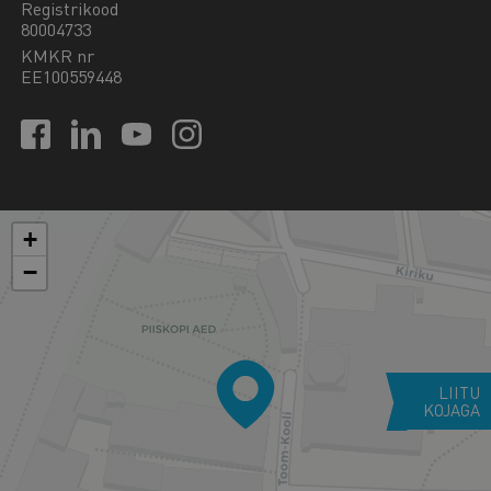
Registrikood
80004733
KMKR nr
EE100559448
+
−
LIITU
KOJAGA