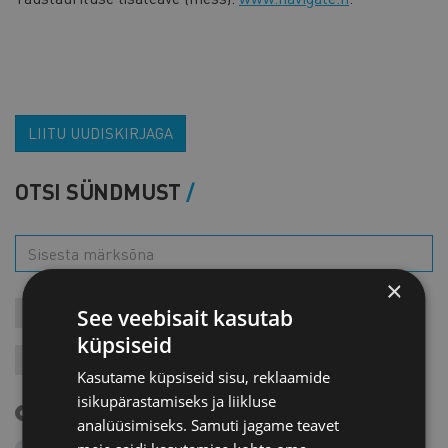
LIITU UUDISKIRJAGA
OTSI SÜNDMUST
×
See veebisait kasutab
KONTAKTÜRITUSED
KOOLITUSED
LIIKMEÜRITUSED
küpsiseid
JÄRELVAATAMINE
MESSID
VARIA
VÄLISVISIIDID
Kasutame küpsiseid sisu, reklaamide
isikupärastamiseks ja liikluse
Tulevased sündmused
analüüsimiseks. Samuti jagame teavet
Otsi arhiivist