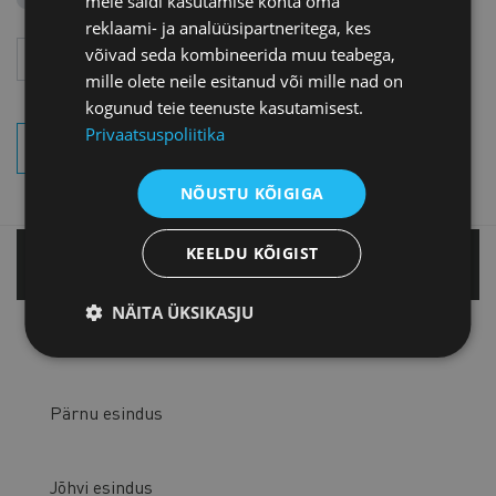
meie saidi kasutamise kohta oma
reklaami- ja analüüsipartneritega, kes
Aasta
Kuu
võivad seda kombineerida muu teabega,
mille olete neile esitanud või mille nad on
kogunud teie teenuste kasutamisest.
Privaatsuspoliitika
OTSI SÜNDMUSI
NÕUSTU KÕIGIGA
KEELDU KÕIGIST
Tallinnas
NÄITA ÜKSIKASJU
Tartu esindus
Pärnu esindus
Jõhvi esindus