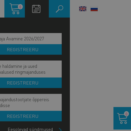
Ostukorv
0
LANGUAGE
SWITCHER
aja Avamine 2026/2027
REGISTREERU
e haldamine ja uued
malused ringmajanduses
REGISTREERU
ajandustootjate õppereis
disse
Ostukor
0
REGISTREERU
IITU UUDISKIRJAGA
Eesolevad sündmused