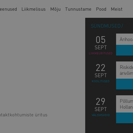
eenused
Liikmelisus
Mõju
Tunnustame
Pood
Meist
SÜNDMUSED
05
Ärihoo
SEPT
LIIKMEÜRITUSED
22
Riskid
ärivõi
SEPT
KOOLITUSED
29
Põllum
Hollan
SEPT
ntaktkohtumiste üritus
VÄLISVISIIDID
L