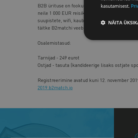
B2B ürituse on fookuses sel aastal meelitada 
kasutamisest.
Pri
neile 1 000 EUR reisikuludeks ja majutuseks n
suupistete, wifi, kaubandusväljaannete ja k
NÄITA ÜKSIK
täitke B2matchi veebisaidil olev dokument.
Osalemistasud:
Tarnijad - 249 eurot
Ostjad - tasuta (kandideerige lisaks ostjate s
Registreerimine avatud kuni 12. november 2019
2019.b2match.io