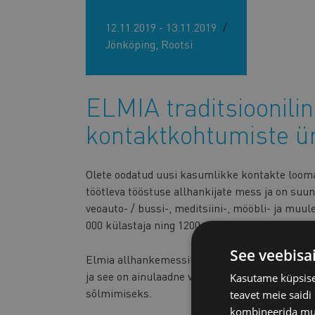
12.11.2019 - 13.11.2019
Jönköping, Rootsi
ELMIA traditsioonili
kontaktkohtumiste ür
Olete oodatud uusi kasumlikke kontakte looma
töötleva tööstuse allhankijate mess ja on suu
veoauto- / bussi-, meditsiini-, mööbli- ja muul
000 külastaja ning 1200 eksponenti 30 riigist.
See veebisa
Elmia allhankemessil ja selle B2B üritusel viia
ja see on ainulaadne võimalus luua uusi ärikon
Kasutame küpsisei
sõlmimiseks.
teavet meie saidi
kombineerida muu 