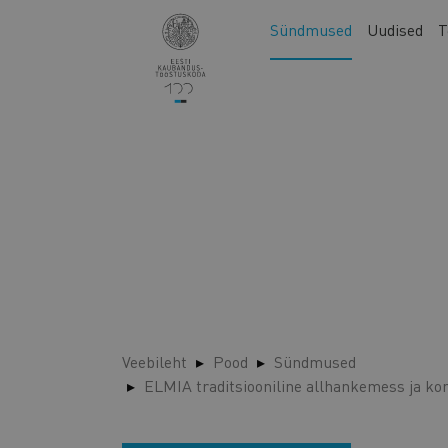
Liigu
Main
Sündmused
Uudised
T
edasi
navigation
põhisisu
juurde
Veebileht
Pood
Sündmused
ELMIA traditsiooniline allhankemess ja ko