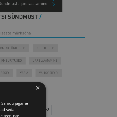
Sündmuste järelvaatamine
TSI SÜNDMUST
ONTAKTÜRITUSED
KOOLITUSED
IIKMEÜRITUSED
JÄRELVAATAMINE
ESSID
VARIA
VÄLISVISIIDID
×
Tulevased sündmused
Otsi arhiivist
s. Samuti jagame
sta
Kuu
vad seda
ie teenuste