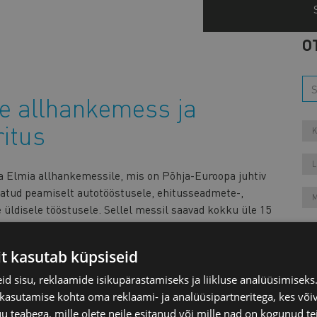
O
ne allhankemess ja
itus
K
L
 Elmia allhankemessile, mis on Põhja-Euroopa juhtiv
natud peamiselt autotööstusele, ehitusseadmete-,
M
e üldisele tööstusele. Sellel messil saavad kokku üle 15
it kasutab küpsiseid
kse kokku ostjad ja tarnijad paljudest Euroopa riikidest
takte ja alustada teekonda uute ärilepingute
d sisu, reklaamide isikupärastamiseks ja liikluse analüüsimisek
Aa
 kasutamise kohta oma reklaami- ja analüüsipartneritega, kes või
teabega, mille olete neile esitanud või mille nad on kogunud te