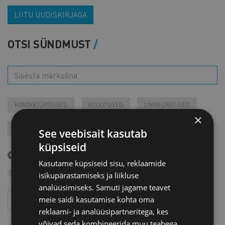
LIITU UUDISKIRJAGA
OTSI SÜNDMUST
KONTAKTÜRITUSED
KOOLITUSED
LIIKMEÜRITUSED
×
JÄRELVAATAMINE
MESSID
VARIA
VÄLISVISIIDID
See veebisait kasutab
küpsiseid
Tulevased sündmused
Kasutame küpsiseid sisu, reklaamide
Otsi arhiivist
isikupärastamiseks ja liikluse
analüüsimiseks. Samuti jagame teavet
Aasta
Kuu
meie saidi kasutamise kohta oma
reklaami- ja analüüsipartneritega, kes
võivad seda kombineerida muu teabega,