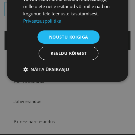
mille olete neile esitanud või mille nad on
OTSI SÜNDMUSI
kogunud teie teenuste kasutamisest.
Privaatsuspoliitika
NÕUSTU KÕIGIGA
Tallinnas
KEELDU KÕIGIST
Tartu esindus
NÄITA ÜKSIKASJU
Pärnu esindus
Jõhvi esindus
Kuressaare esindus