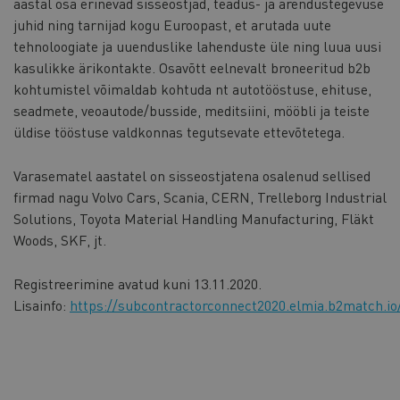
aastal osa erinevad sisseostjad, teadus- ja arendustegevuse
juhid ning tarnijad kogu Euroopast, et arutada uute
tehnoloogiate ja uuenduslike lahenduste üle ning luua uusi
kasulikke ärikontakte. Osavõtt eelnevalt broneeritud b2b
kohtumistel võimaldab kohtuda nt autotööstuse, ehituse,
seadmete, veoautode/busside, meditsiini, mööbli ja teiste
üldise tööstuse valdkonnas tegutsevate ettevõtetega.
Varasematel aastatel on sisseostjatena osalenud sellised
firmad nagu Volvo Cars, Scania, CERN, Trelleborg Industrial
Solutions, Toyota Material Handling Manufacturing, Fläkt
Woods, SKF, jt.
Registreerimine avatud kuni 13.11.2020.
Lisainfo:
https://subcontractorconnect2020.elmia.b2match.io