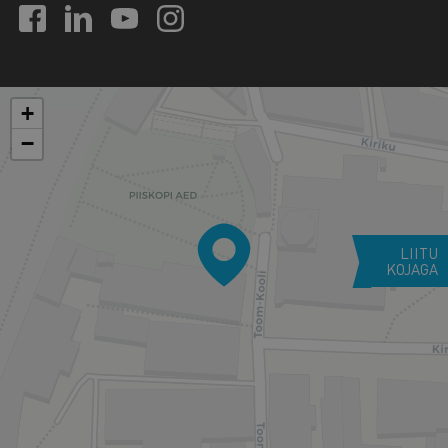
+
−
LIITU
KOJAGA