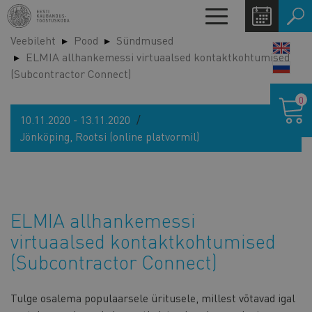
Liigu
Toggle
edasi
navigation
Veebileht
Pood
Sündmused
põhisisu
LANG
ELMIA allhankemessi virtuaalsed kontaktkohtumised
juurde
SWIT
(Subcontractor Connect)
Ostukor
0
10.11.2020 - 13.11.2020
Jönköping, Rootsi (online platvormil)
ELMIA allhankemessi
virtuaalsed kontaktkohtumised
(Subcontractor Connect)
Tulge osalema populaarsele üritusele, millest võtavad igal