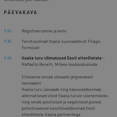
PÄEVAKAVA
9.00
Registreerumine ja kohv
9.30
Tervitussõnad Itaalia suursaadikult Filippo
Formicalt
9.35
Itaalia turu võimalused Eesti ettevõtetele
–
Raffaello Benetti, Milano kaubanduskoda
Ettekanne annab ülevaate järgnevatest
teemadest:
Itaalia turu ülevaade ning kasvuvaldkonnad;
alternatiivsed viisid Itaalia turule sisenemiseks
ning nende positiivsed ja negatiivsed pooled;
potentsiaalsed koostöövaldkonnad Eesti
ettevõtetele Itaalia partneritega.