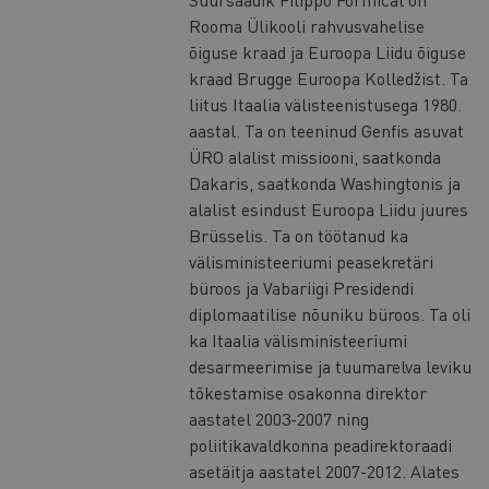
Rooma Ülikooli rahvusvahelise
õiguse kraad ja Euroopa Liidu õiguse
kraad Brugge Euroopa Kolledžist. Ta
liitus Itaalia välisteenistusega 1980.
aastal. Ta on teeninud Genfis asuvat
ÜRO alalist missiooni, saatkonda
Dakaris, saatkonda Washingtonis ja
alalist esindust Euroopa Liidu juures
Brüsselis. Ta on töötanud ka
välisministeeriumi peasekretäri
büroos ja Vabariigi Presidendi
diplomaatilise nõuniku büroos. Ta oli
ka Itaalia välisministeeriumi
desarmeerimise ja tuumarelva leviku
tõkestamise osakonna direktor
aastatel 2003-2007 ning
poliitikavaldkonna peadirektoraadi
asetäitja aastatel 2007-2012. Alates