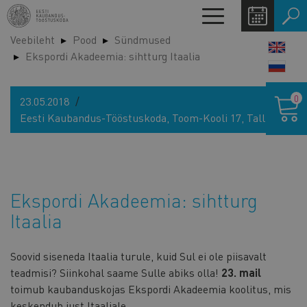
Liigu
Toggle
edasi
navigation
Veebileht
Pood
Sündmused
põhisisu
LANG
Ekspordi Akadeemia: sihtturg Itaalia
juurde
SWIT
Ostukor
0
23.05.2018
Eesti Kaubandus-Tööstuskoda, Toom-Kooli 17, Tallinn
Ekspordi Akadeemia: sihtturg
Itaalia
Soovid siseneda Itaalia turule, kuid Sul ei ole piisavalt
teadmisi? Siinkohal saame Sulle abiks olla!
23. mail
toimub kaubanduskojas Ekspordi Akadeemia koolitus, mis
keskendub just Itaaliale.