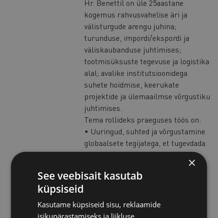
Hr. Benettil on üle 25aastane
kogemus rahvusvahelise äri ja
välisturgude arengu juhina;
turunduse, impordi/ekspordi ja
väliskaubanduse juhtimises;
tootmisüksuste tegevuse ja logistika
alal; avalike institutsioonidega
suhete hoidmise, keerukate
projektide ja ülemaailmse võrgustiku
juhtimises.
Tema rollideks praeguses töös on:
• Uuringud, suhted ja võrgustamine
globaalsete tegijatega, et tugevdada
Milano Kaubanduskoja
×
partnervõrgustikku
See veebisait kasutab
• Milano Kaubanduskoja
küpsiseid
rahvusvaheliste partnerite
konsulteerimine, treenimine ja
Kasutame küpsiseid sisu, reklaamide
võimekuse tõstmine
isikupärastamiseks ja liikluse