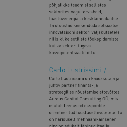
põhjalikke teadmisi sellistes
sektorites nagu tervishoid,
taastuvenergia ja keskkonnakaitse.
Ta otsustas keskenduda sotsiaalse
innovatsiooni sektori väljakutsetele
nii isiklike eetiliste tõekspidamiste
kui ka sektori tugeva
kasvupotentsiaali tõttu.
Carlo Lustrissimi
Carlo Lustrissimi on kaasasutaja ja
juhtiv partner finants- ja
strateegilise nõustamise ettevõttes
Aureus Capital Consulting OÜ, mis
osutab teenuseid ekspordile
orienteeritud tööstusettevõtetele. Ta
on hariduselt mehhaanikainsener
ning on edukalt läbinud Itaalia