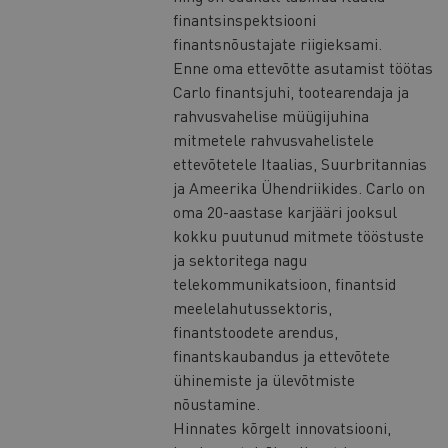
finantsinspektsiooni
finantsnõustajate riigieksami.
Enne oma ettevõtte asutamist töötas
Carlo finantsjuhi, tootearendaja ja
rahvusvahelise müügijuhina
mitmetele rahvusvahelistele
ettevõtetele Itaalias, Suurbritannias
ja Ameerika Ühendriikides. Carlo on
oma 20-aastase karjääri jooksul
kokku puutunud mitmete tööstuste
ja sektoritega nagu
telekommunikatsioon, finantsid
meelelahutussektoris,
finantstoodete arendus,
finantskaubandus ja ettevõtete
ühinemiste ja ülevõtmiste
nõustamine.
Hinnates kõrgelt innovatsiooni,