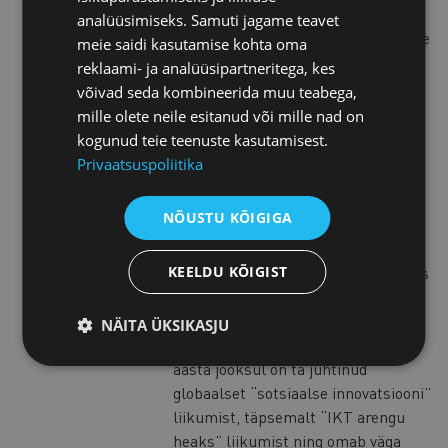
• Rahvusvaheliste projektide
analüüsimiseks. Samuti jagame teavet
juhtimine, sh lobitöö avaliku halduse
meie saidi kasutamise kohta oma
asutuste ja kohalike ning
reklaami- ja analüüsipartneritega, kes
rahvusvaheliste institutsioonide
võivad seda kombineerida muu teabega,
juures (tööstusliidud,
mille olete neile esitanud või mille nad on
ministeeriumid, saatkonnad ja
kogunud teie teenuste kasutamisest.
konsulaadid, EL, Rahvusvahelised
Privaatsuspoliitika
pangad)
NÕUSTU KÕIGIGA
Bruno Conte
KEELDU KÕIGIST
Bruno Conte on ettevõtja ja juht, kes
on seotud nii kasumit tootva
ettevõtluse kui ka kolmanda sektori
NÄITA ÜKSIKASJU
organisatsioonidega. Viimase 15
aasta jooksul on ta juhtinud
globaalset “sotsiaalse innovatsiooni”
liikumist, täpsemalt “IKT arengu
heaks” liikumist ning omab väga