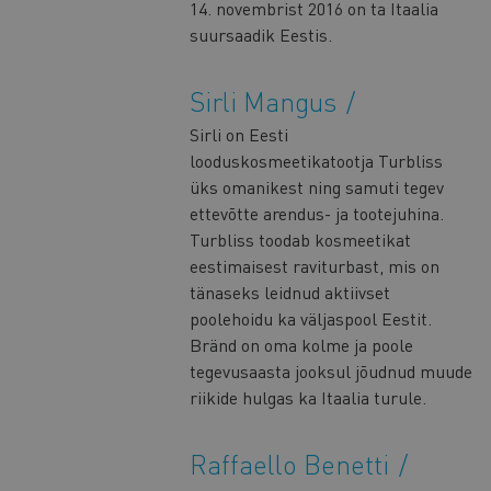
14. novembrist 2016 on ta Itaalia
suursaadik Eestis.
Sirli Mangus
Sirli on Eesti
looduskosmeetikatootja Turbliss
üks omanikest ning samuti tegev
ettevõtte arendus- ja tootejuhina.
Turbliss toodab kosmeetikat
eestimaisest raviturbast, mis on
tänaseks leidnud aktiivset
poolehoidu ka väljaspool Eestit.
Bränd on oma kolme ja poole
tegevusaasta jooksul jõudnud muude
riikide hulgas ka Itaalia turule.
Raffaello Benetti