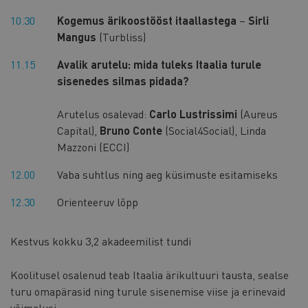
10.30
Kogemus ärikoostööst itaallastega
–
Sirli
Mangus
(Turbliss)
11.15
Avalik arutelu: mida tuleks Itaalia turule
sisenedes silmas pidada?
Arutelus osalevad:
Carlo Lustrissimi
(Aureus
Capital),
Bruno Conte
(Social4Social), Linda
Mazzoni (ECCI)
12.00
Vaba suhtlus ning aeg küsimuste esitamiseks
12.30
Orienteeruv lõpp
Kestvus kokku 3,2 akadeemilist tundi
Koolitusel osalenud teab Itaalia ärikultuuri tausta, sealse
turu omapärasid ning turule sisenemise viise ja erinevaid
võimalusi.