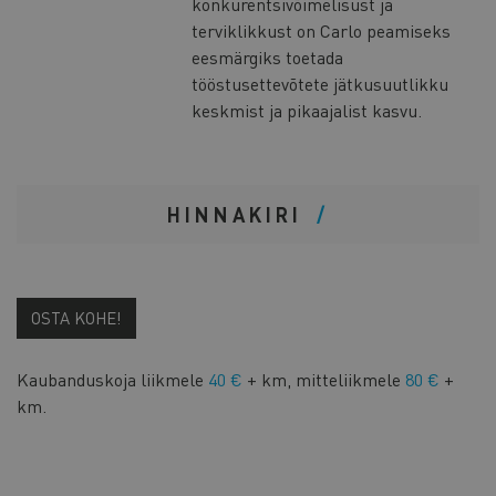
konkurentsivõimelisust ja
terviklikkust on Carlo peamiseks
eesmärgiks toetada
tööstusettevõtete jätkusuutlikku
keskmist ja pikaajalist kasvu.
HINNAKIRI
OSTA KOHE!
Kaubanduskoja liikmele
40 €
+ km, mitteliikmele
80 €
+
km.