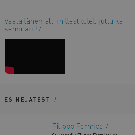
Vaata lähemalt, millest tuleb juttu ka
seminaril!
ESINEJATEST
Filippo Formica
Suursaadik Filippo Formical on