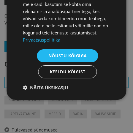
meie saidi kasutamise kohta oma
reklaami- ja analüüsipartneritega, kes
Osalemistasu
20 € +km
. Sisaldab tervitusjooki ja snäkke.
võivad seda kombineerida muu teabega,
Vajalik on eelregistreerimine.
mille olete neile esitanud või mille nad on
kogunud teie teenuste kasutamisest.
Privaatsuspoliitika
LIITU UUDISKIRJAGA
NÕUSTU KÕIGIGA
OTSI SÜNDMUST
KEELDU KÕIGIST
NÄITA ÜKSIKASJU
KONTAKTÜRITUSED
KOOLITUSED
LIIKMEÜRITUSED
JÄRELVAATAMINE
MESSID
VARIA
VÄLISVISIIDID
Tulevased sündmused