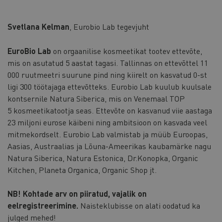
Svetlana Kelman
, Eurobio Lab tegevjuht
EuroBio Lab
on orgaanilise kosmeetikat tootev ettevõte,
mis on asutatud 5 aastat tagasi. Tallinnas on ettevõttel 11
000 ruutmeetri suurune pind ning kiirelt on kasvatud 0-st
ligi 300 töötajaga ettevõtteks. Eurobio Lab kuulub kuulsale
kontsernile Natura Siberica, mis on Venemaal TOP
5 kosmeetikatootja seas. Ettevõte on kasvanud viie aastaga
23 miljoni eurose käibeni ning ambitsioon on kasvada veel
mitmekordselt. Eurobio Lab valmistab ja müüb Euroopas,
Aasias, Austraalias ja Lõuna-Ameerikas kaubamärke nagu
Natura Siberica, Natura Estonica, Dr.Konopka, Organic
Kitchen, Planeta Organica, Organic Shop jt.
NB! Kohtade arv on piiratud, vajalik on
eelregistreerimine.
Naisteklubisse on alati oodatud ka
julged mehed!