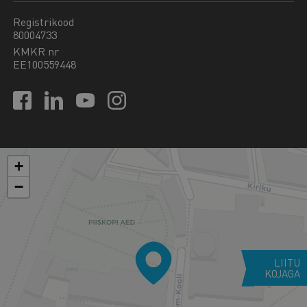
Registrikood
80004733
KMKR nr
EE100559448
+
−
LIITU
KOJAGA