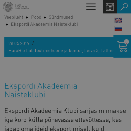
Liigu
Toggle
edasi
navigation
Veebileht
Pood
Sündmused
põhisisu
LANG
Ekspordi Akadeemia Naisteklubi
juurde
SWIT
Ostukor
0
28.05.2019
EuroBio Lab tootmishoone ja kontor, Leiva 3, Tallinn
Ekspordi Akadeemia
Naisteklubi
Ekspordi Akadeemia Klubi sarjas minnakse
iga kord külla põnevasse ettevõttesse, kes
jagab oma ideid eksportimisel, kuid