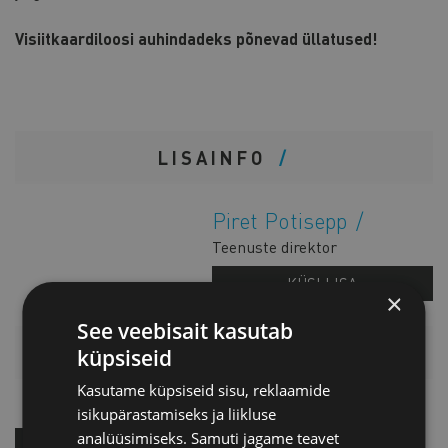
Visiitkaardiloosi auhindadeks põnevad üllatused!
LISAINFO
Piret Potisepp
Teenuste direktor
KÜSI LISA
×
See veebisait kasutab
HINNAKIRI
küpsiseid
Kasutame küpsiseid sisu, reklaamide
isikupärastamiseks ja liikluse
analüüsimiseks. Samuti jagame teavet
OSTA KOHE!