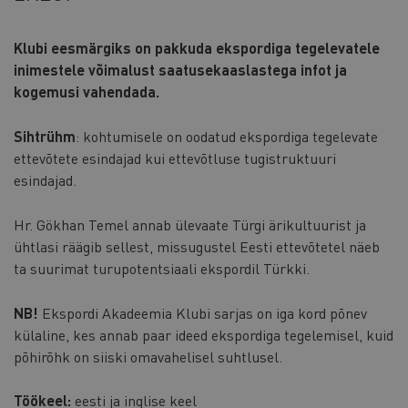
Klubi eesmärgiks on pakkuda ekspordiga tegelevatele
inimestele võimalust saatusekaaslastega infot ja
kogemusi vahendada.
Sihtrühm
: kohtumisele on oodatud ekspordiga tegelevate
ettevõtete esindajad kui ettevõtluse tugistruktuuri
esindajad.
Hr. Gökhan Temel annab ülevaate Türgi ärikultuurist ja
ühtlasi räägib sellest, missugustel Eesti ettevõtetel näeb
ta suurimat turupotentsiaali ekspordil Türkki.
NB!
Ekspordi Akadeemia Klubi sarjas on iga kord põnev
külaline, kes annab paar ideed ekspordiga tegelemisel, kuid
põhirõhk on siiski omavahelisel suhtlusel.
Töökeel:
eesti ja inglise keel