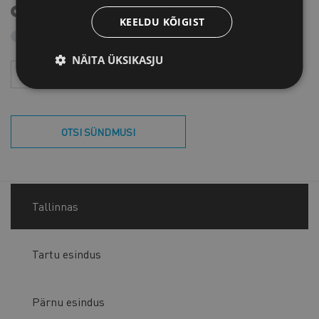
Tulevased sündmused
KEELDU KÕIGIST
Otsi arhiivist
NÄITA ÜKSIKASJU
Aasta
Kuu
OTSI SÜNDMUSI
Tallinnas
Tartu esindus
Pärnu esindus