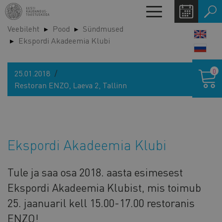
Liigu
Toggle
edasi
navigation
Veebileht
Pood
Sündmused
põhisisu
LANG
Ekspordi Akadeemia Klubi
juurde
SWIT
Ostukor
0
25.01.2018
Restoran ENZO, Laeva 2, Tallinn
Ekspordi Akadeemia Klubi
Tule ja saa osa 2018. aasta esimesest
Ekspordi Akadeemia Klubist, mis toimub
25. jaanuaril kell 15.00-17.00 restoranis
ENZO!