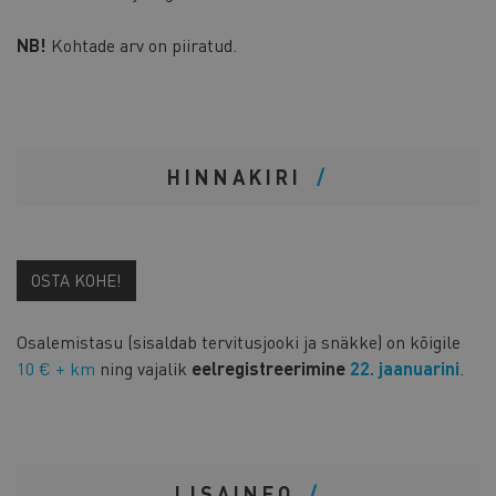
NB!
Kohtade arv on piiratud.
HINNAKIRI
OSTA KOHE!
Osalemistasu (sisaldab tervitusjooki ja snäkke) on kõigile
10 € + km
ning vajalik
eelregistreerimine
22. jaanuarini
.
LISAINFO