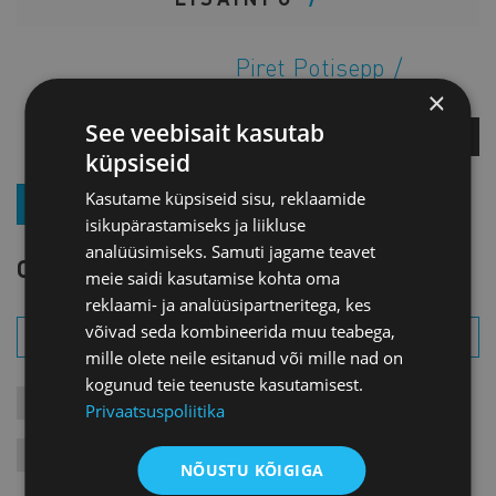
Piret Potisepp
Teenuste direktor
×
See veebisait kasutab
KÜSI LISA
küpsiseid
Kasutame küpsiseid sisu, reklaamide
LIITU UUDISKIRJAGA
isikupärastamiseks ja liikluse
analüüsimiseks. Samuti jagame teavet
OTSI SÜNDMUST
meie saidi kasutamise kohta oma
reklaami- ja analüüsipartneritega, kes
võivad seda kombineerida muu teabega,
mille olete neile esitanud või mille nad on
kogunud teie teenuste kasutamisest.
KONTAKTÜRITUSED
KOOLITUSED
LIIKMEÜRITUSED
Privaatsuspoliitika
JÄRELVAATAMINE
MESSID
VARIA
VÄLISVISIIDID
NÕUSTU KÕIGIGA