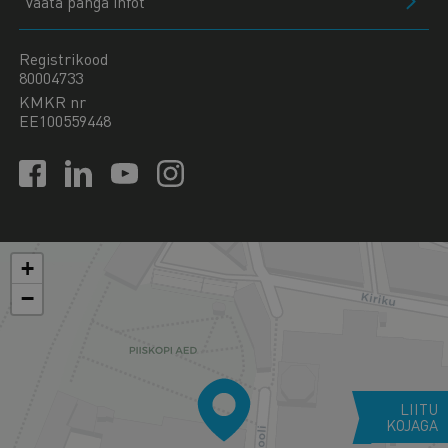
Vaata panga infot
Registrikood
80004733
KMKR nr
EE100559448
+
−
LIITU
KOJAGA