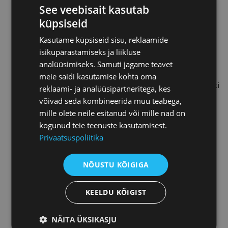
See veebisait kasutab
tselluloosi- ja paberiettevõttes, kus
küpsiseid
ta on olnud ettevõtte juhatuse
esimees ja nüüd ka nõukogu liige.
Kasutame küpsiseid sisu, reklaamide
Varem oli ta AS Estonian Cell
isikupärastamiseks ja liikluse
juhatuse liige. Riia on sündinud
analüüsimiseks. Samuti jagame teavet
Tartus ja ta on lõpetanud Müncheni
meie saidi kasutamise kohta oma
ülikooli ärijuhtimise eriala ning pikki
reklaami- ja analüüsipartneritega, kes
aastaid elanud nii Saksamaal kui ka
võivad seda kombineerida muu teabega,
Austrias.
mille olete neile esitanud või mille nad on
kogunud teie teenuste kasutamisest.
Privaatsuspoliitika
Mariko Rukholm
Mariko Rukholm on riikliku
NÕUSTU KÕIGIGA
krediidikindlustusseltsi AS KredEx
Krediidikindlustus üks käivitajatest,
mis alustas tegevust aastal 2010.
KEELDU KÕIGIST
Tema vastutusvaldkondadeks täna
on teenuste arendus,
NÄITA ÜKSIKASJU