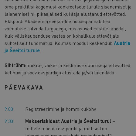
oma praktilisi kogemusi konkreetsele turule sisenemisel ja
laienemisel nii pikaajalised kui äsja alustanud ettevõtted.
Ekspordi Akadeemia seekordne hooaeg annab hea
võimaluse tutvuda turgudega, mis asuvad Eestile lähedal,
kuid väliskaubanduse vaates on kohalikule ettevõtjale
suhteliselt tundmatud. Kolmas moodul keskendub
Austria
ja Šveitsi turule
.
Sihtrühm:
mikro-, väike- ja keskmise suurusega ettevõtted,
kel huvi ja soov ekspordiga alustada ja/või laiendada.
PÄEVAKAVA
9.00
Registreerimine ja hommikukohv
9.30
Makseriskidest Austria ja Šveitsi turul
–
millele mõelda ekspordil ja millised on
lahendused makseriskide maandamisel? –