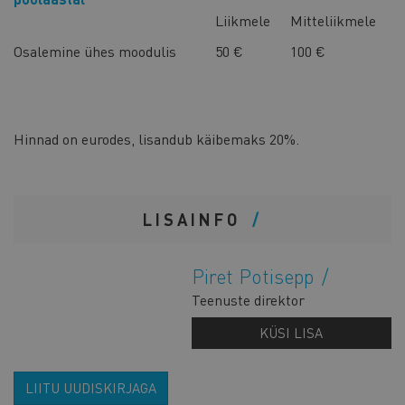
Liikmele
Mitteliikmele
Osalemine ühes moodulis
50 €
100 €
Hinnad on eurodes, lisandub käibemaks 20%.
LISAINFO
Piret Potisepp
Teenuste direktor
KÜSI LISA
LIITU UUDISKIRJAGA