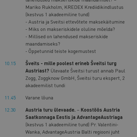
Mariko Rukholm, KREDEX Krediidikindlustus
(kestvus 1 akadeemiline tund)
- Austria ja Sveitsi ettevõtete maksekäitumine
- Miks on makseriskidele oluline mõelda?
- Millised on lahendused makseriskide
maandamiseks?
- Õppetunnid teiste kogemustest
10.15
Šveits - mille poolest erineb Šveitsi turg
Austriast?
Ülevaate Šveitsi turust annab Paul
Zogg, Zoggknow GmbH, Šveitsi turu ekspert, 2
akadeemilist tundi
11.45
Varane lõuna
12.30
Austria turu ülevaade.
–
Koostöös Austria
Saatkonnaga Eestis ja AdvantageAustriaga
(kestvus 1 akadeemiline tund) Pr. Valentini-
Wanka, AdvantageAustria Balti regiooni juht