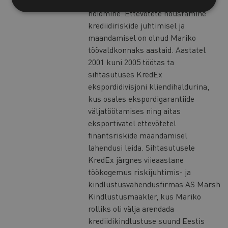
müügijuhtimine ja kliendisuhete
hoidmine. Ettevõtete nõustamine
krediidiriskide juhtimisel ja
maandamisel on olnud Mariko
töövaldkonnaks aastaid. Aastatel
2001 kuni 2005 töötas ta
sihtasutuses KredEx
ekspordidivisjoni kliendihaldurina,
kus osales ekspordigarantiide
väljatöötamises ning aitas
eksportivatel ettevõtetel
finantsriskide maandamisel
lahendusi leida. Sihtasutusele
KredEx järgnes viieaastane
töökogemus riskijuhtimis- ja
kindlustusvahendusfirmas AS Marsh
Kindlustusmaakler, kus Mariko
rolliks oli välja arendada
krediidikindlustuse suund Eestis