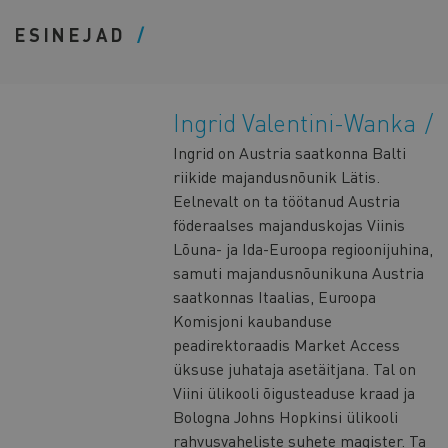
ESINEJAD
Ingrid Valentini-Wanka
Ingrid on Austria saatkonna Balti
riikide majandusnõunik Lätis.
Eelnevalt on ta töötanud Austria
föderaalses majanduskojas Viinis
Lõuna- ja Ida-Euroopa regioonijuhina,
samuti majandusnõunikuna Austria
saatkonnas Itaalias, Euroopa
Komisjoni kaubanduse
peadirektoraadis Market Access
üksuse juhataja asetäitjana. Tal on
Viini ülikooli õigusteaduse kraad ja
Bologna Johns Hopkinsi ülikooli
rahvusvaheliste suhete magister. Ta