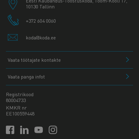
Eesti Kaubandus-Tööstuskoda, Toom-Kooli 17,
10130 Tallinn
+372 604 0060
koda@koda.ee
Vaata töötajate kontakte
Vaata panga infot
Registrikood
80004733
KMKR nr
EE100559448