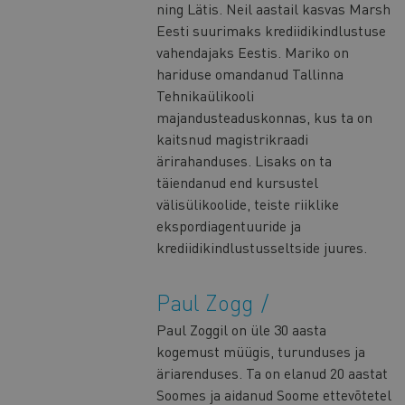
ning Lätis. Neil aastail kasvas Marsh
Eesti suurimaks krediidikindlustuse
vahendajaks Eestis. Mariko on
hariduse omandanud Tallinna
Tehnikaülikooli
majandusteaduskonnas, kus ta on
kaitsnud magistrikraadi
ärirahanduses. Lisaks on ta
täiendanud end kursustel
välisülikoolide, teiste riiklike
ekspordiagentuuride ja
krediidikindlustusseltside juures.
Paul Zogg
Paul Zoggil on üle 30 aasta
kogemust müügis, turunduses ja
äriarenduses. Ta on elanud 20 aastat
Soomes ja aidanud Soome ettevõtetel