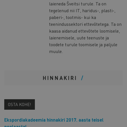
laieneda Šveitsi turule. Ta on
tegelenud nii IT, haridus-, plasti-,
paberi-, tootmis- kui ka
teenindussektori ettevõtetega. Ta on
kaasa aidanud ettevõtete loomisele,
laienemisele, uute teenuste ja
toodete turule toomisele ja paljule
muule.
HINNAKIRI
OSTA KOHE!
Ekspordiakadeemia hinnakiri 2017. aasta teisel
poolaastal