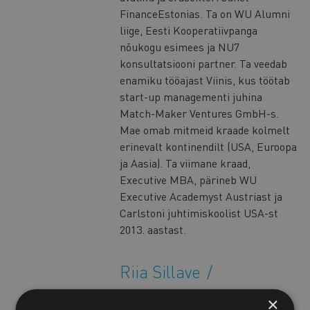
FinanceEstonias. Ta on WU Alumni
liige, Eesti Kooperatiivpanga
nõukogu esimees ja NU7
konsultatsiooni partner. Ta veedab
enamiku tööajast Viinis, kus töötab
start-up managementi juhina
Match-Maker Ventures GmbH-s.
Mae omab mitmeid kraade kolmelt
erinevalt kontinendilt (USA, Euroopa
ja Aasia). Ta viimane kraad,
Executive MBA, pärineb WU
Executive Academyst Austriast ja
Carlstoni juhtimiskoolist USA-st
2013. aastast.
Riia Sillave
Riia Sillave on töötanud 13 aastat
×
Heinzeli kontsernis, Austria