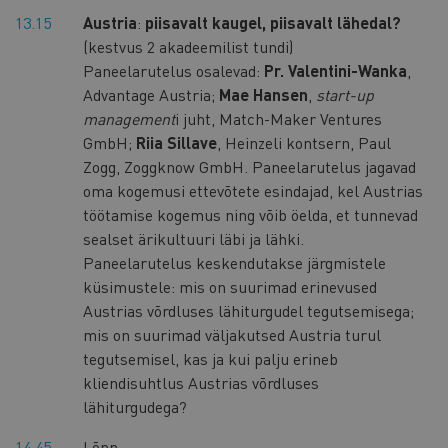
13.15
Austria
:
piisavalt kaugel, piisavalt lähedal?
(kestvus 2 akadeemilist tundi)
Paneelarutelus osalevad:
Pr. Valentini-Wanka
,
Advantage Austria;
Mae Hansen
,
start-up
management
i juht, Match-Maker Ventures
GmbH;
Riia Sillave
, Heinzeli kontsern, Paul
Zogg, Zoggknow GmbH. Paneelarutelus jagavad
oma kogemusi ettevõtete esindajad, kel Austrias
töötamise kogemus ning võib öelda, et tunnevad
sealset ärikultuuri läbi ja lähki.
Paneelarutelus keskendutakse järgmistele
küsimustele: mis on suurimad erinevused
Austrias võrdluses lähiturgudel tegutsemisega;
mis on suurimad väljakutsed Austria turul
tegutsemisel, kas ja kui palju erineb
kliendisuhtlus Austrias võrdluses
lähiturgudega?
14.45
Lõpp