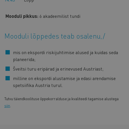
Mooduli pikkus:
6 akadeemilist tundi
Mooduli lõppedes teab osalenu,
mis on ekspordi riskijuhtimise alused ja kuidas seda
planeerida;
Šveitsi turu eripärad ja erinevused Austriast;
milline on ekspordi alustamise ja edasi arendamise
spetsiifika Austria turul.
Tutvu täiendkoolituse õppekorralduse ja kvaliteedi tagamise alustega
siin
.