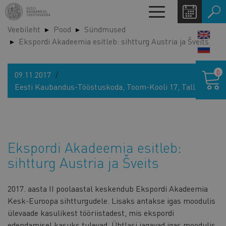
Liigu
Toggle
edasi
navigation
Veebileht
Pood
Sündmused
põhisisu
LANG
Ekspordi Akadeemia esitleb: sihtturg Austria ja Šveits
juurde
SWIT
Ostukor
0
09.11.2017
Eesti Kaubandus-Tööstuskoda, Toom-Kooli 17, Tallinn
Ekspordi Akadeemia esitleb:
sihtturg Austria ja Šveits
2017. aasta II poolaastal keskendub Ekspordi Akadeemia
Kesk-Euroopa sihtturgudele. Lisaks antakse igas moodulis
ülevaade kasulikest tööriistadest, mis ekspordi
edendamisel kasuks tulevad. Ühtlasi jagavad igas moodulis