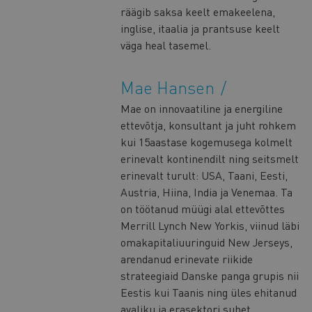
räägib saksa keelt emakeelena,
inglise, itaalia ja prantsuse keelt
väga heal tasemel.
Mae Hansen
Mae on innovaatiline ja energiline
ettevõtja, konsultant ja juht rohkem
kui 15aastase kogemusega kolmelt
erinevalt kontinendilt ning seitsmelt
erinevalt turult: USA, Taani, Eesti,
Austria, Hiina, India ja Venemaa. Ta
on töötanud müügi alal ettevõttes
Merrill Lynch New Yorkis, viinud läbi
omakapitaliuuringuid New Jerseys,
arendanud erinevate riikide
strateegiaid Danske panga grupis nii
Eestis kui Taanis ning üles ehitanud
avaliku ja erasektori suhet