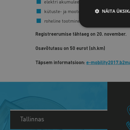
elektri akumuleerimine ja akud
kütuste- ja mootoritehnoloogiad
NÄITA ÜKSIK
roheline tootmine ja roheline tehnoloogia
Registreerumise tähtaeg on 20. november.
Osavõtutasu on 50 eurot (sh.km)
Täpsem informatsioon:
e-mobility2017.b2ma
Tallinnas