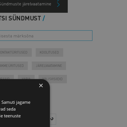
Sündmuste järelvaatamine
TSI SÜNDMUST
ONTAKTÜRITUSED
KOOLITUSED
IIKMEÜRITUSED
JÄRELVAATAMINE
ESSID
VARIA
VÄLISVISIIDID
×
Tulevased sündmused
s. Samuti jagame
Otsi arhiivist
vad seda
ie teenuste
sta
Kuu