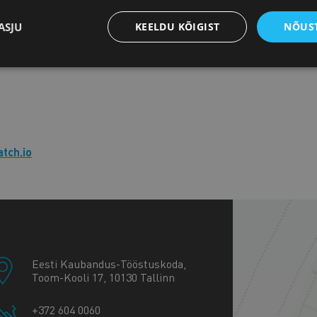
ASJU
KEELDU KÕIGIST
NÕUST
tch.io
+
−
Eesti Kaubandus-Tööstuskoda,
Toom-Kooli 17, 10130 Tallinn
+372 604 0060