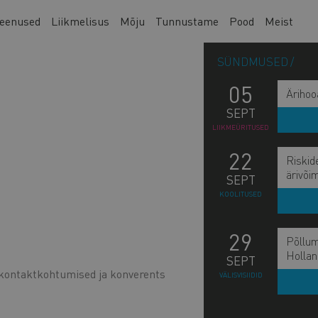
eenused
Liikmelisus
Mõju
Tunnustame
Pood
Meist
SÜNDMUSED
05
Ärihoo
SEPT
LIIKMEÜRITUSED
22
Riskid
ärivõi
SEPT
KOOLITUSED
29
Põllum
Hollan
SEPT
kontaktkohtumised ja konverents
VÄLISVISIIDID
L