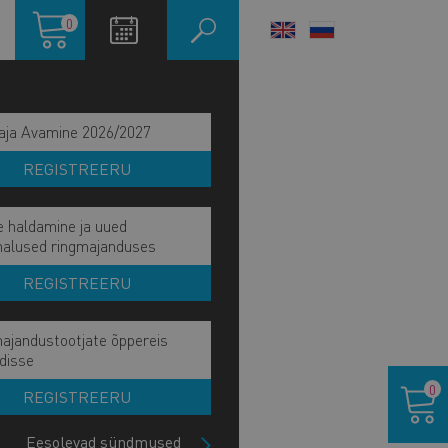
Ostukorv
0
LANGUAGE
SWITCHER
aja Avamine 2026/2027
REGISTREERU
e haldamine ja uued
malused ringmajanduses
REGISTREERU
ajandustootjate õppereis
disse
Ostukor
0
REGISTREERU
IITU UUDISKIRJAGA
Eesolevad sündmused