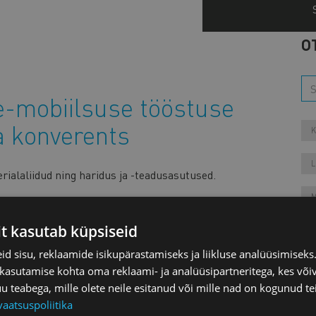
O
-mobiilsuse tööstuse
a konverents
K
L
erialaliidud ning haridus ja -teadusasutused.
M
it kasutab küpsiseid
d sisu, reklaamide isikupärastamiseks ja liikluse analüüsimisek
 kasutamise kohta oma reklaami- ja analüüsipartneritega, kes või
teabega, mille olete neile esitanud või mille nad on kogunud te
Aa
vaatsuspoliitika