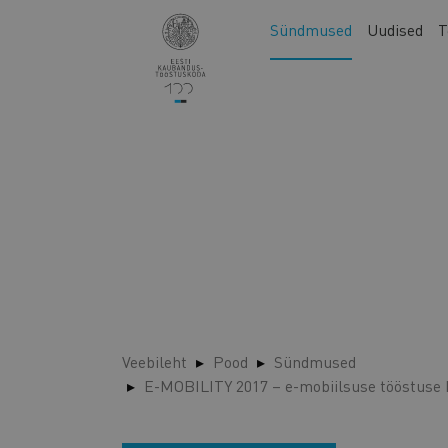
Liigu
Main
Sündmused
Uudised
T
edasi
navigation
põhisisu
juurde
Veebileht
Pood
Sündmused
E-MOBILITY 2017 – e-mobiilsuse tööstuse 