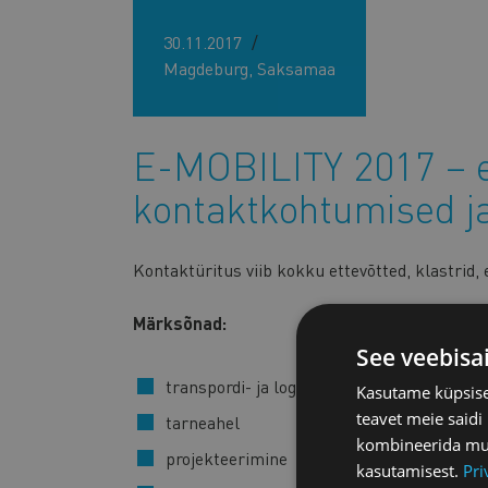
30.11.2017
Magdeburg, Saksamaa
E-MOBILITY 2017 – e
kontaktkohtumised j
Kontaktüritus viib kokku ettevõtted, klastrid, 
Märksõnad:
See veebisa
transpordi- ja logistikaäpid
Kasutame küpsisei
teavet meie saidi
tarneahel
kombineerida muu 
projekteerimine
kasutamisest.
Pri