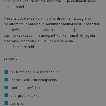
ning nende kasutusvõimalused tsiviil- ja kaubanduslikel
eesmärkidel.
Messile oodatakse kõiki huvilisi droonitehnoloogia, sh
mehitamata lennukite ja sõidukite valdkonnast. Kaasatud
on ettevõtted, ülikoolid, asutused, teadus- ja
uurimiskeskused nii Euroopast kui ka mujalt, et jagada
teadmisi, kogemusi ja uusi ideid ning leida
koostööpartnereid.
Sektorid:
põllumajandus ja metsandus
loome- ja kultuurimajandus
tootmisettevõtted
energia ja keskkond
transport