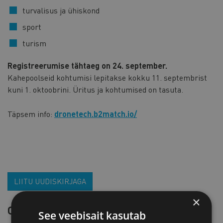
turvalisus ja ühiskond
sport
turism
Registreerumise tähtaeg on 24. september.
Kahepoolseid kohtumisi lepitakse kokku 11. septembrist
kuni 1. oktoobrini. Üritus ja kohtumised on tasuta.
Täpsem info:
dronetech.b2match.io/
LIITU UUDISKIRJAGA
×
OTSI SÜNDMUST
See veebisait kasutab