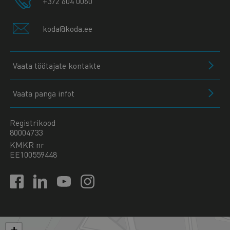
+372 604 0060
koda@koda.ee
Vaata töötajate kontakte
Vaata panga infot
Registrikood
80004733
KMKR nr
EE100559448