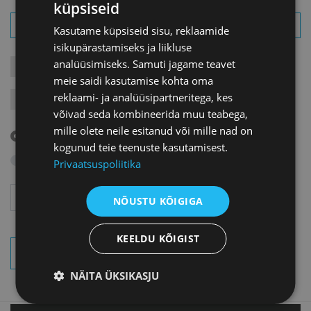
küpsiseid
Kasutame küpsiseid sisu, reklaamide
isikupärastamiseks ja liikluse
analüüsimiseks. Samuti jagame teavet
KONTAKTÜRITUSED
KOOLITUSED
LIIKMEÜRITUSED
meie saidi kasutamise kohta oma
reklaami- ja analüüsipartneritega, kes
JÄRELVAATAMINE
MESSID
VARIA
VÄLISVISIIDID
võivad seda kombineerida muu teabega,
mille olete neile esitanud või mille nad on
Tulevased sündmused
kogunud teie teenuste kasutamisest.
Otsi arhiivist
Privaatsuspoliitika
Aasta
Kuu
NÕUSTU KÕIGIGA
KEELDU KÕIGIST
OTSI SÜNDMUSI
NÄITA ÜKSIKASJU