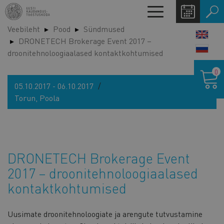
Liigu
Toggle
edasi
navigation
Veebileht
Pood
Sündmused
põhisisu
LANG
DRONETECH Brokerage Event 2017 –
juurde
SWIT
droonitehnoloogiaalased kontaktkohtumised
Ostukor
0
05.10.2017 - 06.10.2017
Torun, Poola
DRONETECH Brokerage Event
2017 – droonitehnoloogiaalased
kontaktkohtumised
Uusimate droonitehnoloogiate ja arengute tutvustamine