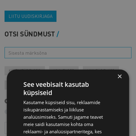
LIITU UUDISKIRJAGA
OTSI SÜNDMUST
KONTAKTÜRITUSED
KOOLITUSED
LIIKMEÜRITUSED
×
See veebisait kasutab
JÄRELVAATAMINE
MESSID
VARIA
VÄLISVISIIDID
küpsiseid
Tulevased sündmused
Kasutame küpsiseid sisu, reklaamide
isikupärastamiseks ja liikluse
Otsi arhiivist
analüüsimiseks. Samuti jagame teavet
meie saidi kasutamise kohta oma
Aasta
Kuu
reklaami- ja analüüsipartneritega, kes