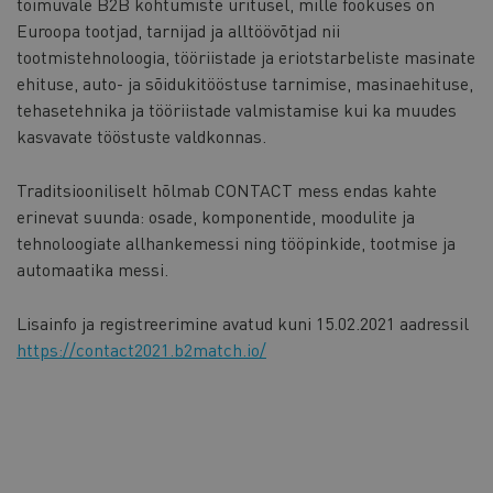
toimuvale B2B kohtumiste üritusel, mille fookuses on
Euroopa tootjad, tarnijad ja alltöövõtjad nii
tootmistehnoloogia, tööriistade ja eriotstarbeliste masinate
ehituse, auto- ja sõidukitööstuse tarnimise, masinaehituse,
tehasetehnika ja tööriistade valmistamise kui ka muudes
kasvavate tööstuste valdkonnas.
Traditsiooniliselt hõlmab CONTACT mess endas kahte
erinevat suunda: osade, komponentide, moodulite ja
tehnoloogiate allhankemessi ning tööpinkide, tootmise ja
automaatika messi.
Lisainfo ja registreerimine avatud kuni 15.02.2021 aadressil
https://contact2021.b2match.io/