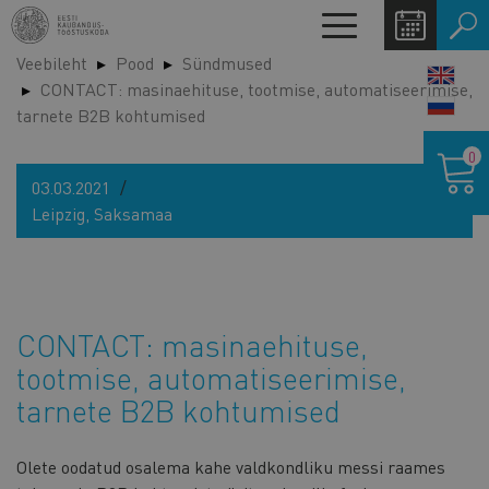
Liigu
Toggle
edasi
navigation
Veebileht
Pood
Sündmused
põhisisu
LANG
CONTACT: masinaehituse, tootmise, automatiseerimise,
juurde
SWIT
tarnete B2B kohtumised
Ostukor
0
03.03.2021
Leipzig, Saksamaa
CONTACT: masinaehituse,
tootmise, automatiseerimise,
tarnete B2B kohtumised
Olete oodatud osalema kahe valdkondliku messi raames