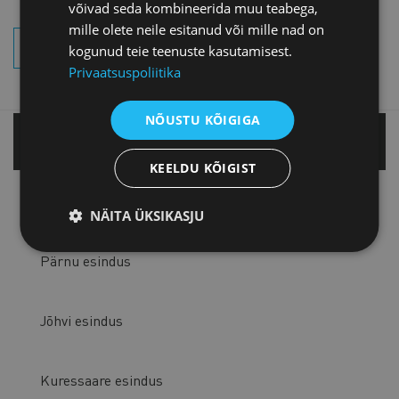
võivad seda kombineerida muu teabega,
mille olete neile esitanud või mille nad on
OTSI SÜNDMUSI
kogunud teie teenuste kasutamisest.
Privaatsuspoliitika
NÕUSTU KÕIGIGA
Tallinnas
KEELDU KÕIGIST
Tartu esindus
NÄITA ÜKSIKASJU
Pärnu esindus
Jõhvi esindus
Kuressaare esindus