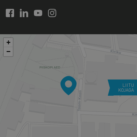
+
−
LIITU
KOJAGA