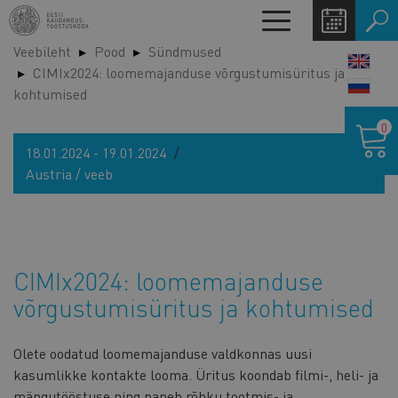
Liigu
Toggle
edasi
navigation
Veebileht
Pood
Sündmused
põhisisu
LANG
CIMIx2024: loomemajanduse võrgustumisüritus ja
juurde
SWIT
kohtumised
Ostukor
0
18.01.2024 - 19.01.2024
Austria / veeb
CIMIx2024: loomemajanduse
võrgustumisüritus ja kohtumised
Olete oodatud loomemajanduse valdkonnas uusi
kasumlikke kontakte looma. Üritus koondab filmi-, heli- ja
mängutööstuse ning paneb rõhku tootmis- ja