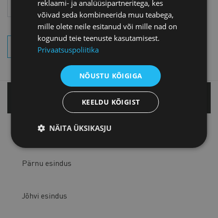
reklaami- ja analüüsipartneritega, kes
Aasta
Kuu
võivad seda kombineerida muu teabega,
mille olete neile esitanud või mille nad on
kogunud teie teenuste kasutamisest.
OTSI SÜNDMUSI
Privaatsuspoliitika
NÕUSTU KÕIGIGA
Tallinnas
KEELDU KÕIGIST
NÄITA ÜKSIKASJU
Tartu esindus
Pärnu esindus
Jõhvi esindus