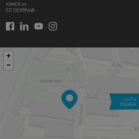
KMKR nr
EE100559448
+
−
LIITU
KOJAGA