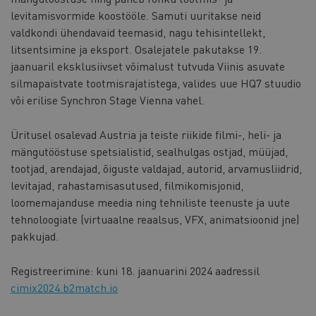
levitamisvormide koostööle. Samuti uuritakse neid
valdkondi ühendavaid teemasid, nagu tehisintellekt,
litsentsimine ja eksport. Osalejatele pakutakse 19.
jaanuaril eksklusiivset võimalust tutvuda Viinis asuvate
silmapaistvate tootmisrajatistega, valides uue HQ7 stuudio
või erilise Synchron Stage Vienna vahel.
Üritusel osalevad Austria ja teiste riikide filmi-, heli- ja
mängutööstuse spetsialistid, sealhulgas ostjad, müüjad,
tootjad, arendajad, õiguste valdajad, autorid, arvamusliidrid,
levitajad, rahastamisasutused, filmikomisjonid,
loomemajanduse meedia ning tehniliste teenuste ja uute
tehnoloogiate (virtuaalne reaalsus, VFX, animatsioonid jne)
pakkujad.
Registreerimine: kuni 18. jaanuarini 2024 aadressil
cimix2024.b2match.io