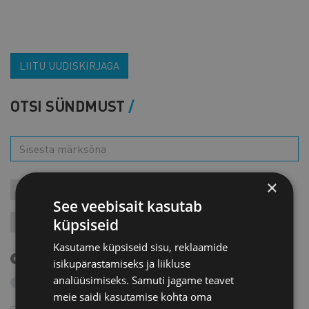
LIITU UUDISKIRJAGA
OTSI SÜNDMUST
×
KONTAKTÜRITUSED
KOOLITUSED
LIIKMEÜRITUSED
See veebisait kasutab
küpsiseid
JÄRELVAATAMINE
MESSID
VARIA
VÄLISVISIIDID
Kasutame küpsiseid sisu, reklaamide
Tulevased sündmused
isikupärastamiseks ja liikluse
analüüsimiseks. Samuti jagame teavet
Otsi arhiivist
meie saidi kasutamise kohta oma