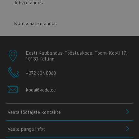
Jõhvi esindus
Kuressaare esindus
Eesti Kaubandus-Tööstuskoda, Toom-Kooli 17,
10130 Tallinn
+372 604 0060
koda@koda.ee
Vaata töötajate kontakte
Vaata panga infot