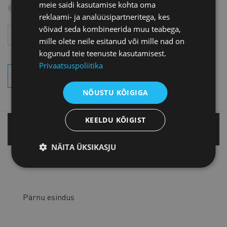
meie saidi kasutamise kohta oma
Otsi arhiivist
reklaami- ja analüüsipartneritega, kes
võivad seda kombineerida muu teabega,
Aasta
Kuu
mille olete neile esitanud või mille nad on
kogunud teie teenuste kasutamisest.
Privaatsuspoliitika
OTSI SÜNDMUSI
NÕUSTU KÕIGIGA
KEELDU KÕIGIST
Tallinnas
NÄITA ÜKSIKASJU
Tartu esindus
Pärnu esindus