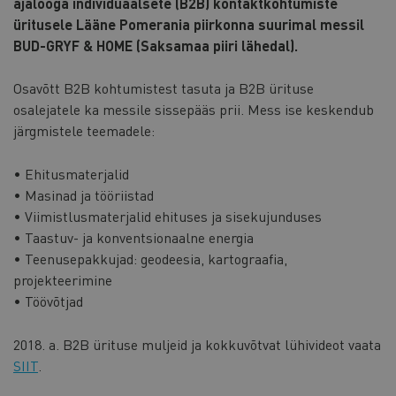
ajalooga individuaalsete (B2B) kontaktkohtumiste
üritusele Lääne Pomerania piirkonna suurimal messil
BUD-GRYF & HOME (Saksamaa piiri lähedal).
Osavõtt B2B kohtumistest tasuta ja B2B ürituse
osalejatele ka messile sissepääs prii. Mess ise keskendub
järgmistele teemadele:
• Ehitusmaterjalid
• Masinad ja tööriistad
• Viimistlusmaterjalid ehituses ja sisekujunduses
• Taastuv- ja konventsionaalne energia
• Teenusepakkujad: geodeesia, kartograafia,
projekteerimine
• Töövõtjad
2018. a. B2B ürituse muljeid ja kokkuvõtvat lühivideot vaata
SIIT
.