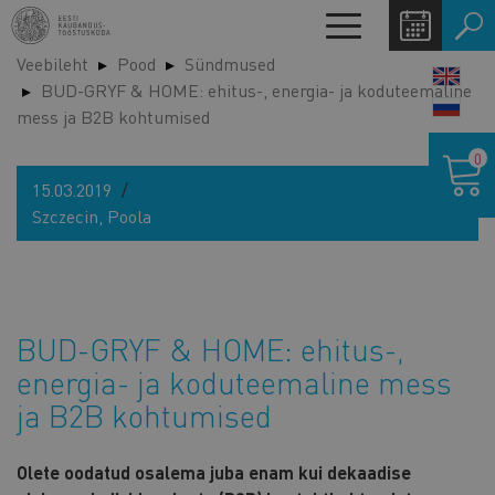
Liigu
Toggle
edasi
navigation
Veebileht
Pood
Sündmused
põhisisu
LANG
BUD-GRYF & HOME: ehitus-, energia- ja koduteemaline
juurde
SWIT
mess ja B2B kohtumised
Ostukor
0
15.03.2019
Szczecin, Poola
BUD-GRYF & HOME: ehitus-,
energia- ja koduteemaline mess
ja B2B kohtumised
Olete oodatud osalema juba enam kui dekaadise