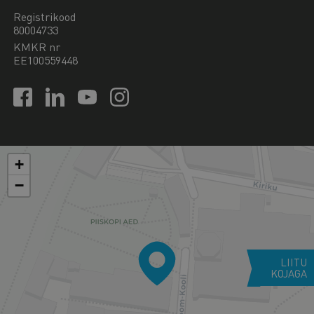
Registrikood
80004733
KMKR nr
EE100559448
+
−
LIITU
KOJAGA