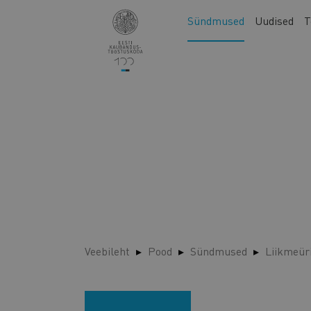
Liigu
Main
Sündmused
Uudised
T
edasi
navigation
põhisisu
juurde
Veebileht
Pood
Sündmused
Liikmeür