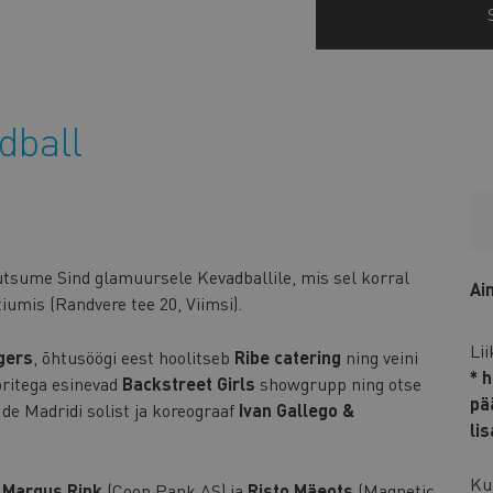
dball
utsume Sind glamuursele Kevadballile, mis sel korral
Ai
tiumis (Randvere tee 20, Viimsi).
Li
gers
, õhtusöögi eest hoolitseb
Ribe catering
ning veini
* 
ritega esinevad
Backstreet Girls
showgrupp ning otse
pä
e Madridi solist ja koreograaf
Ivan Gallego &
li
Ku
d
Margus Rink
(Coop Pank AS) ja
Risto Mäeots
(Magnetic