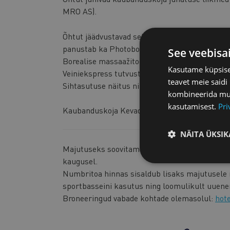
MRO AS).
Õhtut jäädvustavad seltskonnafotograafid Kalev
panustab ka Photobooth Estonia. Mõnusas
lo
See veebisa
Borealise massaažitoolides ning proovida kätt 
Kasutame küpsisei
Veiniekspress tutvustab ja pakub maitsmiseks 
teavet meie saidi
Sihtasutuse näitus ning räägime lisaks riigika
kombineerida muu 
kasutamisest.
Pri
Kaubanduskoja Kevadball on ettevõtjate tähtsai
NÄITA ÜKSIK
Majutuseks soovitame Viimsi SPA hotelli, mis 
kaugusel.
Numbritoa hinnas sisaldub lisaks majutusele 
sportbasseini kasutus ning loomulikult uuene
Broneeringud vabade kohtade olemasolul:
hote