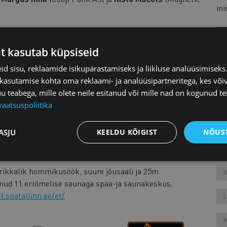
in
 Lilleorg ja Erlend Štaub, meeleolukate piltidega
unge
-alas saad puhata tantsimisest väsinud jalgu
it kasutab küpsiseid
Olympic Casino Blackjacki ja ruletilaudadel.
d sisu, reklaamide isikupärastamiseks ja liikluse analüüsimisek
L
põnevaid veine. Väljas on ka Riigikaitse Edendamise
 kasutamise kohta oma reklaami- ja analüüsipartneritega, kes või
itse tähtsusest.
teabega, mille olete neile esitanud või mille nad on kogunud te
vaatsuspoliitika
m pidu, ära jää sellest ilma!
O
ASJU
KEELDU KÕIGIST
NÕUST
asub Viimsi Artiumist kõigest 10 minutilise jalutuskäigu
rikkalik hommikusöök, suure jõusaali ja 25m
K
nud 11 eriilmelise saunaga spaa-ja saunakeskus.
l.spatallinn.ee/et/
L
M