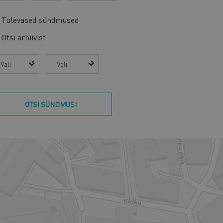
Tulevased sündmused
Otsi arhiivist
sta
Kuu
OTSI SÜNDMUSI