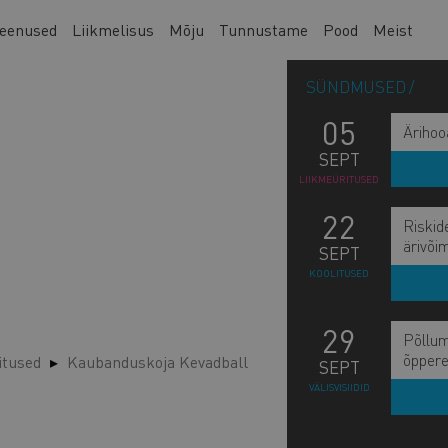
eenused
Liikmelisus
Mõju
Tunnustame
Pood
Meist
SÜNDMUSED
05
Ärihoo
SEPT
LIIKMEÜRITUSED
22
Riskid
ärivõi
SEPT
KOOLITUSED
29
Põllum
õppere
itused
Kaubanduskoja Kevadball
SEPT
VÄLISVISIIDID