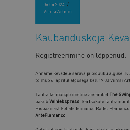
06.04.2024
Viimsi Artium
Kaubanduskoja Keva
Registreerimine on lõppenud.
Anname kevadele särava ja piduliku alguse! K
toimub 6. aprillil algusega kell 19.00 Viimsi Ar
Tantsuks mängib imeline ansambel
The
Swin
pakub
Veiniekspress
. Särtsakate tantsunumb
Hispaaniast kohale lennanud Ballet Flamenco d
ArteFlamenco
.
Õhtut juhivad kaubanduskoja juhatuse liikme