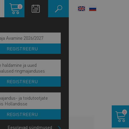
Ostukorv
0
LANGUAGE
SWITCHER
aja Avamine 2026/2027
REGISTREERU
e haldamine ja uued
malused ringmajanduses
REGISTREERU
ajandus- ja toidutootjate
is Hollandisse
Ostukor
0
REGISTREERU
LISAINFO
Eesolevad sündmused