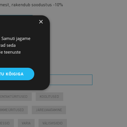
imest, rakendub soodustus -10%
×
ASTU LIIKMEKS
s. Samuti jagame
IITU UUDISKIRJAGA
vad seda
ie teenuste
TSI SÜNDMUST
U KÕIGIGA
ONTAKTÜRITUSED
KOOLITUSED
IIKMEÜRITUSED
JÄRELVAATAMINE
ESSID
VARIA
VÄLISVISIIDID