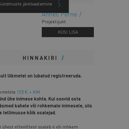
Sündmuste järelvaatamine
Anneli Perne
Projektijuht
KÜSI LISA
HINNAKIRI
nult liikmetel on lubatud registreeruda.
ikmetele
125 € + KM
hind ühe inimese kohta. Kui soovid osta
äsmed kahele või rohkemale inimesele, siis
sa tellimusse kõik osalejad.
i ühest ettevõttest osaleb 6 või rohkem