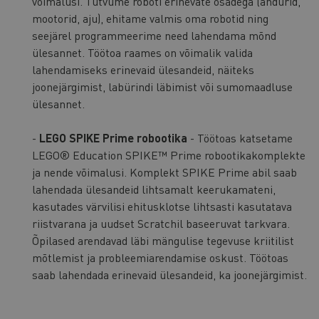
võimalusi. Tutvume roboti erinevate osadega (andurid,
mootorid, aju), ehitame valmis oma robotid ning
seejärel programmeerime need lahendama mõnd
ülesannet. Töötoa raames on võimalik valida
lahendamiseks erinevaid ülesandeid, näiteks
joonejärgimist, labürindi läbimist või sumomaadluse
ülesannet.
-
LEGO SPIKE Prime robootika
- Töötoas katsetame
LEGO® Education SPIKE™ Prime robootikakomplekte
ja nende võimalusi. Komplekt SPIKE Prime abil saab
lahendada ülesandeid lihtsamalt keerukamateni,
kasutades värvilisi ehitusklotse lihtsasti kasutatava
riistvarana ja uudset Scratchil baseeruvat tarkvara.
Õpilased arendavad läbi mängulise tegevuse kriitilist
mõtlemist ja probleemiarendamise oskust. Töötoas
saab lahendada erinevaid ülesandeid, ka joonejärgimist.