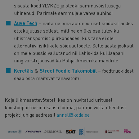
sisesta kood YLVKZE ja oledki sammuvõistlusega
ühinenud. Parimale sammujale vahva auhind!
Auve Tech
– näitame oma autonoomset sõidukit andes
ettekujutuse sellest, milline on üks osa tuleviku
ühistranspordist piirkondades, kus täna ei ole
alternatiivi isiklikele sõiduautodele. Selle aasta jooksul
on meie bussid vallutanud nii Lähis-Ida kui Jaapani
ning varsti jõuavad ka Põhja-Ameerika mandrile
Keretäis
&
Street Foodie Takomobiil
– foodtruckidest
saab osta maitsvat tänavatoitu
Koja liikmesettevõtetel, kes on huvitatud üritusel
koostööpartnerina kaasa lööma, palume võtta ühendust
projektijuhiga aadressil
anneli@koda.ee