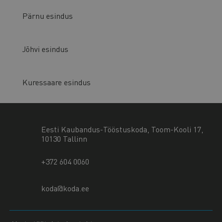
Pärnu esindus
Jõhvi esindus
Kuressaare esindus
Eesti Kaubandus-Tööstuskoda, Toom-Kooli 17,
10130 Tallinn
+372 604 0060
koda@koda.ee