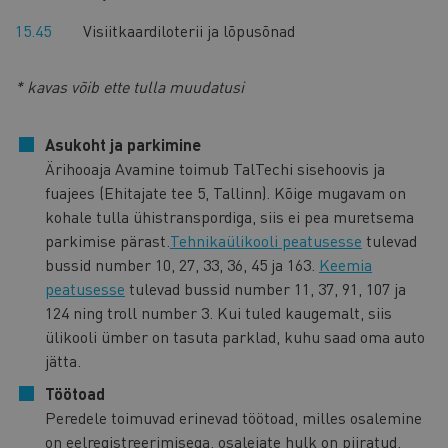
15.45
Visiitkaardiloterii ja lõpusõnad​​​​
* kavas võib ette tulla muudatusi
Asukoht ja parkimine
Ärihooaja Avamine toimub TalTechi sisehoovis ja
fuajees (Ehitajate tee 5, Tallinn). Kõige mugavam on
kohale tulla ühistranspordiga, siis ei pea muretsema
parkimise pärast.
Tehnikaülikooli peatusesse
tulevad
bussid number 10, 27, 33, 36, 45 ja 163.
Keemia
peatusesse
tulevad bussid number 11, 37, 91, 107 ja
124 ning troll number 3. Kui tuled kaugemalt, siis
ülikooli ümber on tasuta parklad, kuhu saad oma auto
jätta.
Töötoad
Peredele toimuvad erinevad töötoad, milles osalemine
on eelregistreerimisega, osalejate hulk on piiratud.