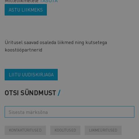
Mitteliikmetele
TASUTA
ASTU LIIKMEKS
Üritusel saavad osaleda liikmed ning kutsetega
koostööpartnerid
LIITU UUDISKIRJAGA
OTSI SÜNDMUST
KONTAKTÜRITUSED
KOOLITUSED
LIIKMEÜRITUSED