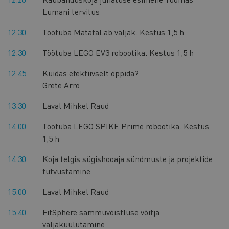
Lumani tervitus
12.30
Töötuba MatataLab väljak. Kestus 1,5 h
12.30
Töötuba LEGO EV3 robootika. Kestus 1,5 h
12.45
Kuidas efektiivselt õppida?
Grete Arro
13.30
Laval Mihkel Raud
14.00
Töötuba LEGO SPIKE Prime robootika. Kestus
1,5 h
14.30
Koja telgis sügishooaja sündmuste ja projektide
tutvustamine
15.00
Laval Mihkel Raud
15.40
FitSphere sammuvõistluse võitja
väljakuulutamine