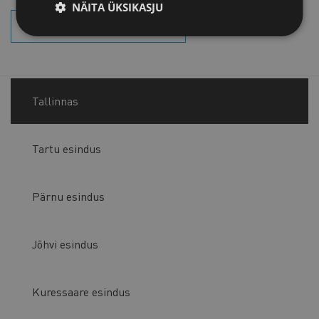
NÄITA ÜKSIKASJU
OTSI SÜNDMUSI
Tallinnas
Tartu esindus
Pärnu esindus
Jõhvi esindus
Kuressaare esindus