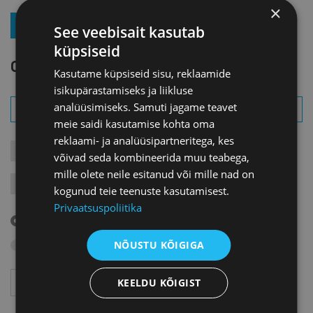
×
LIITU UUDISKIRJAGA
See veebisait kasutab
küpsiseid
OTSI SÜNDMUST
Kasutame küpsiseid sisu, reklaamide
isikupärastamiseks ja liikluse
analüüsimiseks. Samuti jagame teavet
meie saidi kasutamise kohta oma
reklaami- ja analüüsipartneritega, kes
KONTAKTÜRITUSED
KOOLITUSED
LIIKMEÜRITUSED
võivad seda kombineerida muu teabega,
mille olete neile esitanud või mille nad on
JÄRELVAATAMINE
MESSID
VARIA
VÄLISVISIIDID
kogunud teie teenuste kasutamisest.
Privaatsuspoliitika
Tulevased sündmused
Otsi arhiivist
NÕUSTU KÕIGIGA
Aasta
Kuu
KEELDU KÕIGIST