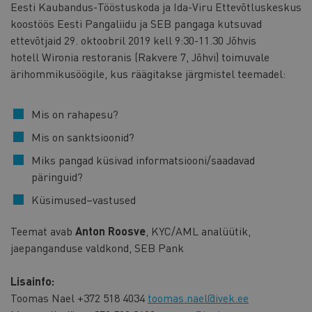
Eesti Kaubandus-Tööstuskoda ja Ida-Viru Ettevõtluskeskus
koostöös Eesti Pangaliidu ja SEB pangaga kutsuvad
ettevõtjaid 29. oktoobril 2019 kell 9:30-11.30 Jõhvis
hotell Wironia restoranis (Rakvere 7, Jõhvi) toimuvale
ärihommikusöögile, kus räägitakse järgmistel teemadel:
Mis on rahapesu?
Mis on sanktsioonid?
Miks pangad küsivad informatsiooni/saadavad
päringuid?
Küsimused–vastused
Teemat avab
Anton Roosve
, KYC/AML analüütik,
jaepanganduse valdkond, SEB Pank
Lisainfo:
Toomas Nael +372 518 4034
toomas.nael@ivek.ee