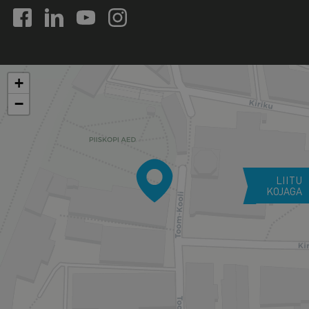
+
−
LIITU
KOJAGA