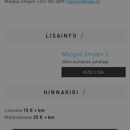
Margus Ilmjärv +372 502 3699
margus@koda.ee
LISAINFO
Margus Ilmjärv
Jõhvi esinduse juhataja
KÜSI LISA
HINNAKIRI
Liikmele
15 € + km
Mitteliikmele
25 € + km