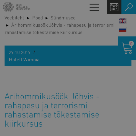
Liigu
Toggle
edasi
navigation
Veebileht
Pood
Sündmused
põhisisu
LANG
Ärihommikusöök Jõhvis - rahapesu ja terrorismi
juurde
SWIT
rahastamise tõkestamise kiirkursus
Ostukor
0
29.10.2019
Hotell Wironia
Ärihommikusöök Jõhvis -
rahapesu ja terrorismi
rahastamise tõkestamise
kiirkursus