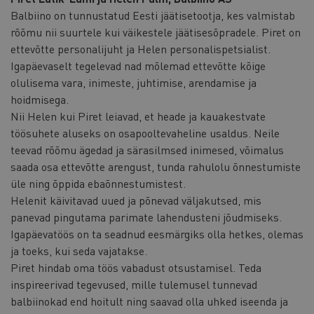
Balbiino on tunnustatud Eesti jäätisetootja, kes valmistab
rõõmu nii suurtele kui väikestele jäätisesõpradele. Piret on
ettevõtte personalijuht ja Helen personalispetsialist.
Igapäevaselt tegelevad nad mõlemad ettevõtte kõige
olulisema vara, inimeste, juhtimise, arendamise ja
hoidmisega.
Nii Helen kui Piret leiavad, et heade ja kauakestvate
töösuhete aluseks on osapooltevaheline usaldus. Neile
teevad rõõmu ägedad ja särasilmsed inimesed, võimalus
saada osa ettevõtte arengust, tunda rahulolu õnnestumiste
üle ning õppida ebaõnnestumistest.
Helenit käivitavad uued ja põnevad väljakutsed, mis
panevad pingutama parimate lahendusteni jõudmiseks.
Igapäevatöös on ta seadnud eesmärgiks olla hetkes, olemas
ja toeks, kui seda vajatakse.
Piret hindab oma töös vabadust otsustamisel. Teda
inspireerivad tegevused, mille tulemusel tunnevad
balbiinokad end hoitult ning saavad olla uhked iseenda ja