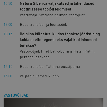
10.30
Natura Siberica väljakutsed ja lahendused
tootmisesse tööjõu leidmisel
Vastuvõtja: Svetlana Kelman, tegevjuht
12.00
Bussitransfeer ja lõunasöök
13.15
Balbiino külastus: kuidas tehakse jäätist ning
kuidas selle tegemiseks vajalikud inimesed
leitakse?
Vastuvõtjad: Piret Lätik-Lumi ja Helen Palm,
personaliosakond
14.15
Bussitransfeer Tallinna bussijaama
15.00
Väljasõidu ametlik lõpp
VASTUVÕTJAD