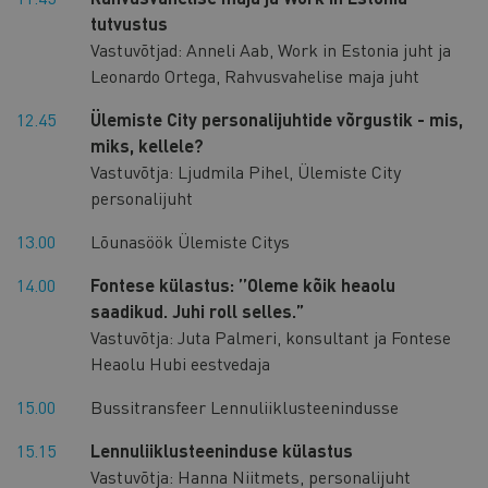
tutvustus
Vastuvõtjad: Anneli Aab, Work in Estonia juht ja
Leonardo Ortega, Rahvusvahelise maja juht
12.45
Ülemiste City personalijuhtide võrgustik - mis,
miks, kellele?
Vastuvõtja: Ljudmila Pihel, Ülemiste City
personalijuht
13.00
Lõunasöök Ülemiste Citys
14.00
Fontese külastus: ’’Oleme kõik heaolu
saadikud. Juhi roll selles.”
Vastuvõtja: Juta Palmeri, konsultant ja Fontese
Heaolu Hubi eestvedaja
15.00
Bussitransfeer Lennuliiklusteenindusse
15.15
Lennuliiklusteeninduse külastus
Vastuvõtja: Hanna Niitmets, personalijuht