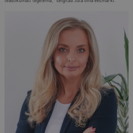
teadlikumalt tegelema,’’ selgitab Juta oma eesmärki.