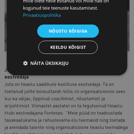
mille olete neile esitanud või mille nad on
kogunud teie teenuste kasutamisest.
Privaatsuspoliitika
NÕUSTU KÕIGIGA
KEELDU KÕIGIST
NÄITA ÜKSIKASJU
Juta Palmeri, Coach, konsultant ja Fontese Heaolu Hubi
eestvedaja
Juta on heaolu saadikute koolituse eestvedaja. Ta on
toetanud juhte konsultandi rollis nii organisatsioonis sees
kui ka väljas, õppinud
coach
imist, nõustamist ja
ärijuhtimist. Viimastel aastatel on ta tegutsenud Heaolu
Hubi eestvedajana Fonteses. ’’Meie püüd on teadvustada
tasakaalukama ja rahuolevama elu teemasid ning toetada
ja arendada talente ning organisatsioone heaolu teemadega