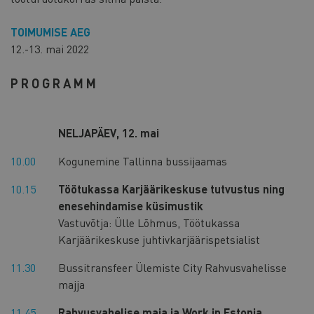
TOIMUMISE AEG
12.-13. mai 2022
PROGRAMM
NELJAPÄEV, 12. mai
10.00
Kogunemine Tallinna bussijaamas
10.15
Töötukassa Karjäärikeskuse tutvustus ning
enesehindamise küsimustik
Vastuvõtja: Ülle Lõhmus, Töötukassa
Karjäärikeskuse juhtivkarjäärispetsialist
11.30
Bussitransfeer Ülemiste City Rahvusvahelisse
majja
11.45
Rahvusvahelise maja ja Work in Estonia