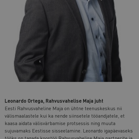
Leonardo Ortega, Rahvusvahelise Maja juht
Eesti Rahvusvaheline Maja on ühtne teenuskeskus nii
välismaalastele kui ka nende siinsetele tööandjatele, et
kaasa aidata välisvärbamise protsessis ning muuta
sujuvamaks Eestisse sisseelamine. Leonardo igapäevaseks
tööks on tagada koostöö Rahvusvahelise Maja partnerite ja