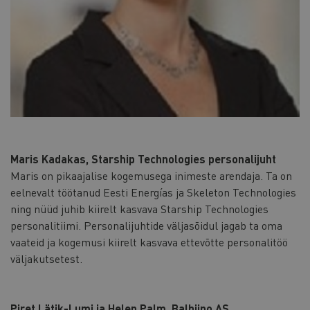
Maris Kadakas, Starship Technologies personalijuht
Maris on pikaajalise kogemusega inimeste arendaja. Ta on
eelnevalt töötanud Eesti Energías ja Skeleton Technologies
ning nüüd juhib kiirelt kasvava Starship Technologies
personalitiimi. Personalijuhtide väljasõidul jagab ta oma
vaateid ja kogemusi kiirelt kasvava ettevõtte personalitöö
väljakutsetest.
Piret Lätik-Lumi ja Helen Palm, Balbiino AS