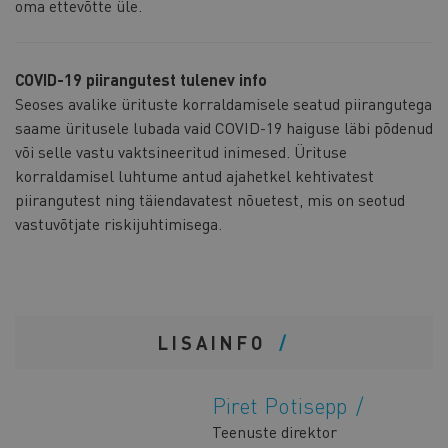
oma ettevõtte üle.
COVID-19 piirangutest tulenev info
Seoses avalike ürituste korraldamisele seatud piirangutega
saame üritusele lubada vaid COVID-19 haiguse läbi põdenud
või selle vastu vaktsineeritud inimesed. Ürituse
korraldamisel luhtume antud ajahetkel kehtivatest
piirangutest ning täiendavatest nõuetest, mis on seotud
vastuvõtjate riskijuhtimisega.
LISAINFO
Piret Potisepp
Teenuste direktor