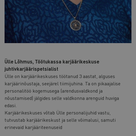
Ülle Lõhmus, Töötukassa karjäärikeskuse
juhtivkarjäärispetsialist
Ülle on karjäärikeskuses töötanud 3 aastat, alguses
karjäärinõustaja, seejärel tiimijuhina. Ta on pikaajalise
personalitöö kogemusega (arendusvaldkond ja
nõustamised) jälgides selle valdkonna arenguid huviga
edasi.
Karjäärikeskuses võtab Ülle personalijuhid vastu,
tutvustab karjäärikeskust ja selle võimalusi, samuti
erinevaid karjääriteenuseid