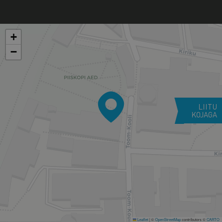
+
−
LIITU
KOJAGA
Leaflet
|
©
OpenStreetMap
contributors ©
CARTO