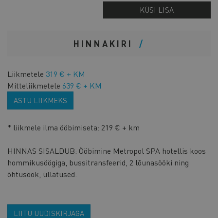
KÜSI LISA
HINNAKIRI
Liikmetele
319 € + KM
Mitteliikmetele
639 € + KM
ASTU LIIKMEKS
* liikmele ilma ööbimiseta: 219 € + km
HINNAS SISALDUB: Ööbimine Metropol SPA hotellis koos
hommikusöögiga, bussitransfeerid, 2 lõunasööki ning
õhtusöök, üllatused.
LIITU UUDISKIRJAGA