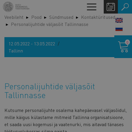
Liigu
Toggle
edasi
navigation
Veebileht
Pood
Sündmused
Kontaktüritused
põhisisu
LANG
Personalijuhtide väljasõit Tallinnasse
juurde
SWIT
Ostukor
0
12.05.2022 - 13.05.2022
Tallinn
Personalijuhtide väljasõit
Tallinnasse
Kutsume personalijuhte osalema kahepäevasel väljasõidul,
mille käigus külastame mitmeid Tallinna organisatsioone,
et saada uusi kogemusi ja vaatenurki, mis aitavad tänases
tööturuolukorras silma paista.