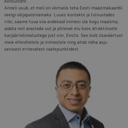
konsultant.
Anneli usub, et meil on võimalik teha Eesti maailmakaardil
veelgi väljapaistvamaks. Luues kontakte ja tutvustades
riiki, saame tuua siia andekaid inimesi üle kogu maailma,
aidata neil avastada uut ja põnevat elu koos atraktiivsete
karjäärivõimalustega just siin, Eestis. See loob lisaväärtust
meie ettevõtetele ja inimestele ning aitab näha asju
senisest erinevatest vaatepunktidest.