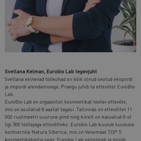
Svetlana Kelman, Eurobio Lab tegevjuht
Svetlana eelnevad töökohad on kõik olnud seotud ekspordi
ja impordi arendamisega. Praegu juhib ta ettevõtet EuroBio
Lab.
EuroBio Lab on orgaanilist kosmeetikat tootev ettevõte,
mis on asutatud 8 aastat tagasi. Tallinnas on ettevõttel 11
000 ruutmeetri suurune pind ning kiirelt on kasvatud 0-st
ligi 300 töötajaga ettevõtteks. Eurobio Lab kuulub kuulsale
kontsernile Natura Siberica, mis on Venemaal TOP 5
kosmeetikatootja seas. Eurobio Lab valmistab ja müüb