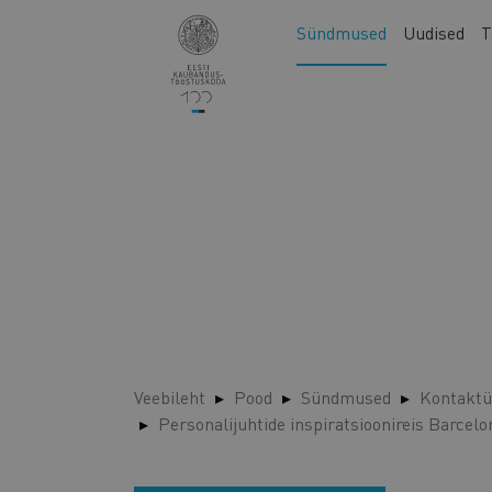
Liigu
Main
Sündmused
Uudised
T
edasi
navigation
põhisisu
juurde
Veebileht
Pood
Sündmused
Kontaktü
Personalijuhtide inspiratsioonireis Barcel