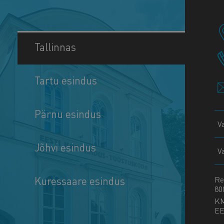
Tallinnas
Tartu esindus
Pärnu esindus
V
Jõhvi esindus
V
Kuressaare esindus
Re
80
K
EE