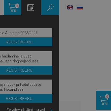
Ostukorv
0
LANGUAGE
SWITCHER
aja Avamine 2026/2027
REGISTREERU
e haldamine ja uued
malused ringmajanduses
REGISTREERU
ajandus- ja toidutootjate
is Hollandisse
Ostukor
0
REGISTREERU
LISAINFO
Eesolevad sündmused