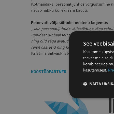
Kolmandaks, personalijuhtide võrgustumine 
näost-näkku kui ekraani kaudu.
Eelnevalt väljasõitudel osalenu kogemus
„Jäin personalijuhtide väljasõiduga väga rahule
uppidest globaalselt tuntud pika ajalooga ette
ning olid väga avatud jagama oma kogemusi. O
See veebisa
reisil osalesid ning kellega sai vahetada erin
Kasutame küpsisei
Kristiina Siilivask, Stockmanni personalijuht
teavet meie saidi
kombineerida muu 
kasutamisest.
Pri
KOOSTÖÖPARTNER
NÄITA ÜKSIK