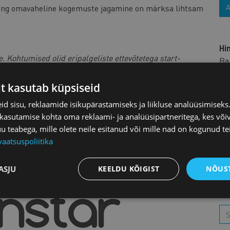
ning omavaheline kogemuste jagamine on märksa lihtsam
Hi
. Kohtumised olid eripalgeliste ettevõtetega start-
Ba
võteteni, kes tegelevad tööandja brändinguga aktiivselt
tra
maette väärtus oli personaliinimeste kogukond, kes
Ta
it kasutab küpsiseid
evatel teemadel muljeid ja kogemusi.”
Hi
d sisu, reklaamide isikupärastamiseks ja liikluse analüüsimisek
rei
 kasutamise kohta oma reklaami- ja analüüsipartneritega, kes või
teabega, mille olete neile esitanud või mille nad on kogunud te
vaatsuspoliitika
L
ASJU
KEELDU KÕIGIST
NÕUST
O