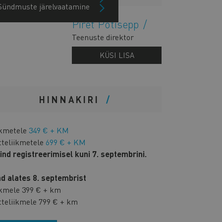
Sündmuste järelvaatamine
Piret Potisepp
Teenuste direktor
KÜSI LISA
HINNAKIRI
ikmetele
349 € + KM
tteliikmetele
699 € + KM
Hind registreerimisel kuni 7. septembrini.
nd alates 8. septembrist
ikmele 399 € + km
tteliikmele 799 € + km