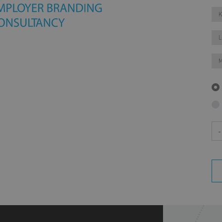
K
L
M
Aa
+