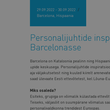
29.09.2022 - 30.09.2022
Barcelona, Hispaania
Personalijuhtide insp
Barcelonasse
Barcelona on Kataloonia pealinn ning Hispaan
up
ide keskusega. Personalijuhtide inspiratsioo
aja väljakutsetest ning kuuled kiirelt arenevat
saad ülevaate Eesti ettevõtetest, kel Lõuna-E
Miks osaleda?
Esiteks, grupiga on võimalik külastada ettevõt
Teiseks, väljasõit on suurepärane võimalus sa
personalivaldkonna trendidest Euroopas.