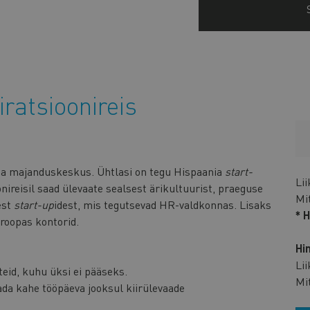
iratsioonireis
ia majanduskeskus. Ühtlasi on tegu Hispaania
start-
Li
nireisil saad ülevaate sealsest ärikultuurist, praeguse
Mi
est
start-up
idest, mis tegutsevad HR-valdkonnas. Lisaks
* 
uroopas kontorid.
Hi
Li
teid, kuhu üksi ei pääseks.
Mi
ada kahe tööpäeva jooksul kiirülevaade