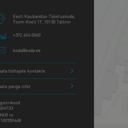
−
Eesti Kaubandus-Tööstuskoda,
Toom-Kooli 17, 10130 Tallinn
+372 604 0060
koda@koda.ee
aata töötajate kontakte
aata panga infot
gistrikood
004733
MKR nr
100559448