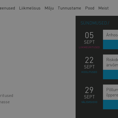
eenused
Liikmelisus
Mõju
Tunnustame
Pood
Meist
SÜNDMUSED
05
Ärihoo
SEPT
LIIKMEÜRITUSED
22
Riskid
ärivõi
SEPT
KOOLITUSED
29
Põllum
õppere
ritused
SEPT
onasse
VÄLISVISIIDID