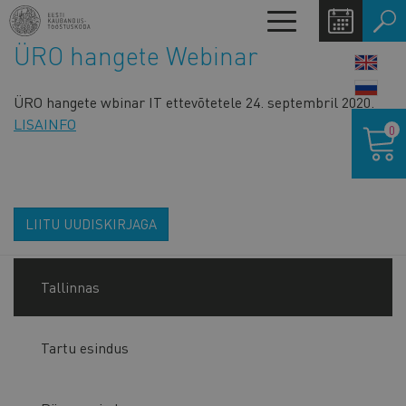
Liigu
Toggle
edasi
navigation
ÜRO hangete Webinar
põhisisu
LANG
juurde
SWIT
ÜRO hangete wbinar IT ettevõtetele 24. septembril 2020.
Ostukor
LISAINFO
0
LIITU UUDISKIRJAGA
Tallinnas
Tartu esindus