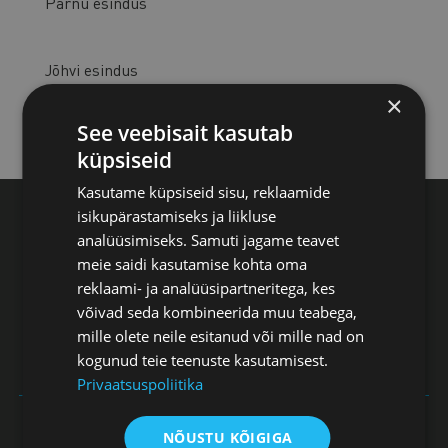
Pärnu esindus
Jõhvi esindus
×
See veebisait kasutab
Kuressaare esindus
küpsiseid
Kasutame küpsiseid sisu, reklaamide
isikupärastamiseks ja liikluse
Eesti Kaubandus-Tööstuskoda, Toom-Kooli 17,
analüüsimiseks. Samuti jagame teavet
10130 Tallinn
meie saidi kasutamise kohta oma
reklaami- ja analüüsipartneritega, kes
+372 604 0060
võivad seda kombineerida muu teabega,
mille olete neile esitanud või mille nad on
koda@koda.ee
kogunud teie teenuste kasutamisest.
Privaatsuspoliitika
Vaata töötajate kontakte
NÕUSTU KÕIGIGA