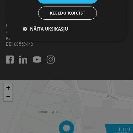
Vaata panga infot
KEELDU KÕIGIST
Registrikood
NÄITA ÜKSIKASJU
80004733
KMKR nr
EE100559448
+
−
LIITU