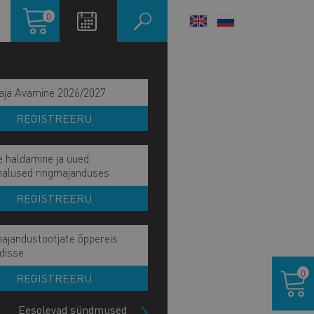
Ostukorv
0
LANGUAGE
SWITCHER
aja Avamine 2026/2027
REGISTREERU
e haldamine ja uued
malused ringmajanduses
REGISTREERU
ajandustootjate õppereis
disse
Ostukor
0
REGISTREERU
IITU UUDISKIRJAGA
Eesolevad sündmused