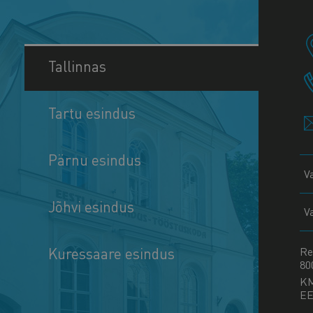
Tallinnas
Tartu esindus
Pärnu esindus
V
Jõhvi esindus
V
Kuressaare esindus
Re
80
K
EE