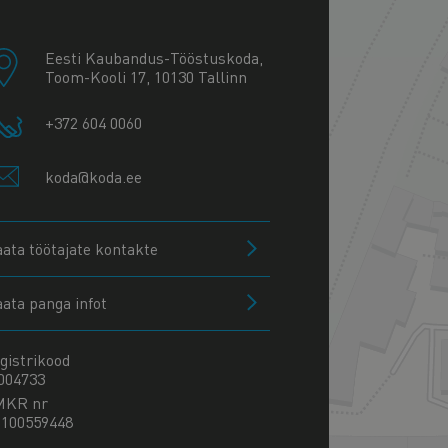
−
Eesti Kaubandus-Tööstuskoda,
Toom-Kooli 17, 10130 Tallinn
+372 604 0060
koda@koda.ee
aata töötajate kontakte
aata panga infot
gistrikood
004733
MKR nr
100559448