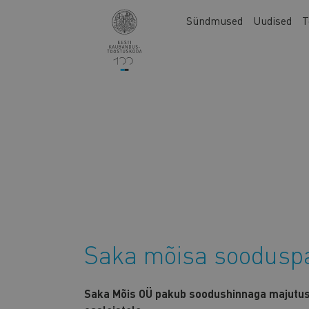
Liigu
Main
Sündmused
Uudised
T
edasi
navigation
põhisisu
juurde
Saka mõisa soodusp
Saka Mõis OÜ pakub soodushinnaga majutust 