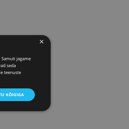
×
s. Samuti jagame
vad seda
ie teenuste
U KÕIGIGA