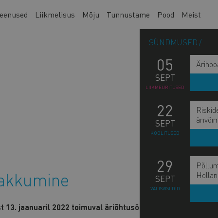
eenused
Liikmelisus
Mõju
Tunnustame
Pood
Meist
SÜNDMUSED
05
Ärihoo
SEPT
LIIKMEÜRITUSED
22
Riskid
ärivõi
SEPT
KOOLITUSED
29
Põllum
akkumine
Hollan
SEPT
VÄLISVISIIDID
L
13. jaanuaril 2022 toimuval äriõhtusöögil