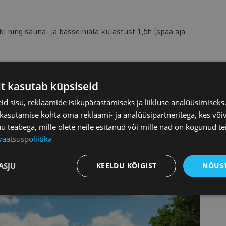
ning sauna- ja basseiniala külastust 1,5h (spaa aja
it kasutab küpsiseid
d sisu, reklaamide isikupärastamiseks ja liikluse analüüsimisek
 kasutamise kohta oma reklaami- ja analüüsipartneritega, kes või
teabega, mille olete neile esitanud või mille nad on kogunud te
vaatsuspoliitika
ASJU
KEELDU KÕIGIST
NÕUST