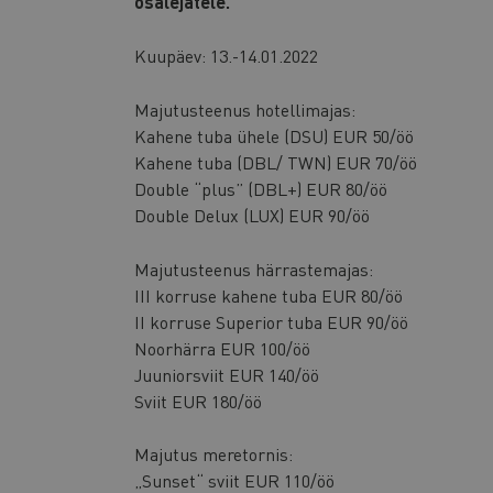
osalejatele.
Kuupäev: 13.-14.01.2022
Majutusteenus hotellimajas:
Kahene tuba ühele (DSU) EUR 50/öö
Kahene tuba (DBL/ TWN) EUR 70/öö
Double “plus” (DBL+) EUR 80/öö
Double Delux (LUX) EUR 90/öö
Majutusteenus härrastemajas:
III korruse kahene tuba EUR 80/öö
II korruse Superior tuba EUR 90/öö
Noorhärra EUR 100/öö
Juuniorsviit EUR 140/öö
Sviit EUR 180/öö
Majutus meretornis:
„Sunset“ sviit EUR 110/öö