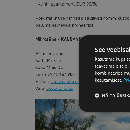
„Klint“ apartement EUR 90/öö
Kõik majutuse hinnad sisaldavad hommikusööki 
palume eelnevalt broneerida).
Märksõna - KAUBANDUSKODA
See veebisa
Broneerimine:
Kasutame küpsisei
Salle Rätsep
teavet meie saidi
Saka Mõis OÜ
kombineerida muu 
Tel: + 372 33 64 902
kasutamisest.
Pri
E-mail:
salle@saka.ee
Web:
www.saka.ee
NÄITA ÜKSIK