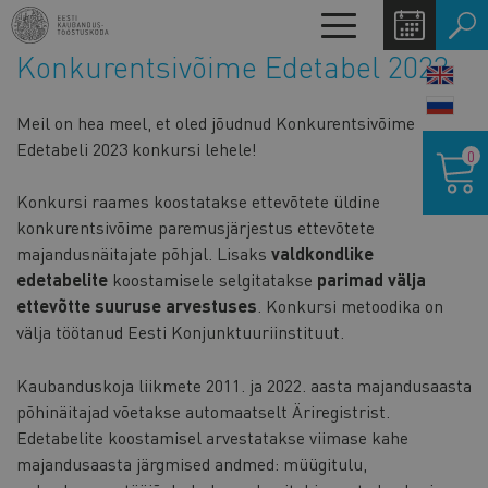
Liigu
Toggle
edasi
navigation
Konkurentsivõime Edetabel 2023
põhisisu
LANG
juurde
SWIT
Meil on hea meel, et oled jõudnud Konkurentsivõime
Ostukor
Edetabeli 2023 konkursi lehele!
0
Konkursi raames koostatakse ettevõtete üldine
konkurentsivõime paremusjärjestus ettevõtete
majandusnäitajate põhjal. Lisaks
valdkondlike
edetabelite
koostamisele selgitatakse
parimad välja
ettevõtte suuruse arvestuses
. Konkursi metoodika on
välja töötanud Eesti Konjunktuuriinstituut.
Kaubanduskoja liikmete 2011. ja 2022. aasta majandusaasta
põhinäitajad võetakse automaatselt Äriregistrist.
Edetabelite koostamisel arvestatakse viimase kahe
majandusaasta järgmised andmed: müügitulu,