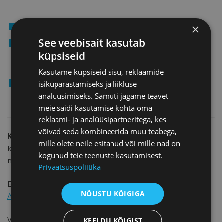
Ettevõte on asutatud enne 1.01.2021.
×
See veebisait kasutab
Ettevõttel on esitatud 2021 ja 2022 majandusaasta
küpsiseid
aruanded. 2022. aasta majandusaasta aruanne on
esitatud 2. juuliks 2022.
Kasutame küpsiseid sisu, reklaamide
Konkursil ei saa osaleda üle 50% riigi osalusega
isikupärastamiseks ja liikluse
ettevõtted.
analüüsimiseks. Samuti jagame teavet
meie saidi kasutamise kohta oma
reklaami- ja analüüsipartneritega, kes
võivad seda kombineerida muu teabega,
Konkursil osalemise soove ootame 2. juulini
. Lisaks ole
mille olete neile esitanud või mille nad on
kindel, et oled selleks ajaks esitanud oma ettevõtte
kogunud teie teenuste kasutamisest.
majandusaasta aruanded.
Privaatsuspoliitika
Edukaimad ettevõtted osalevad koos
Ettevõtluse
NÕUSTU KÕIGIGA
Auhinna
tublimatega
Aasta Ettevõte 2023
valimisel.
Võitjad avalikustatakse novembris 2023!
KEELDU KÕIGIST