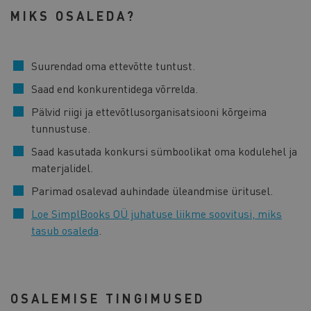
MIKS OSALEDA?
Suurendad oma ettevõtte tuntust.
Saad end konkurentidega võrrelda.
Pälvid riigi ja ettevõtlusorganisatsiooni kõrgeima
tunnustuse.
Saad kasutada konkursi sümboolikat oma kodulehel ja
materjalidel.
Parimad osalevad auhindade üleandmise üritusel.
Loe SimplBooks OÜ juhatuse liikme soovitusi, miks
tasub osaleda
.
OSALEMISE TINGIMUSED