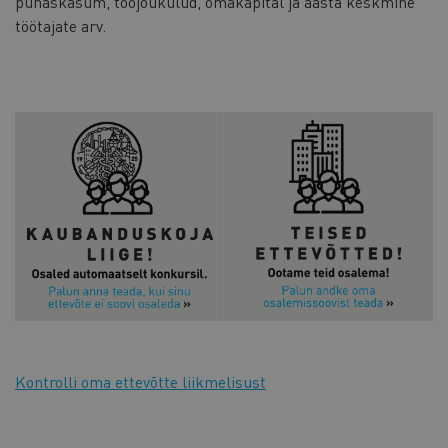
puhaskasum, tööjõukulud, omakapital ja aasta keskmine
töötajate arv.
Kontrolli oma ettevõtte liikmelisust