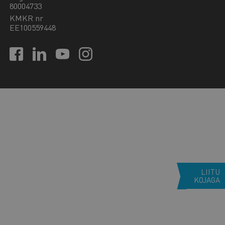
80004733
KMKR nr
EE100559448
LIITU
KOJAGA