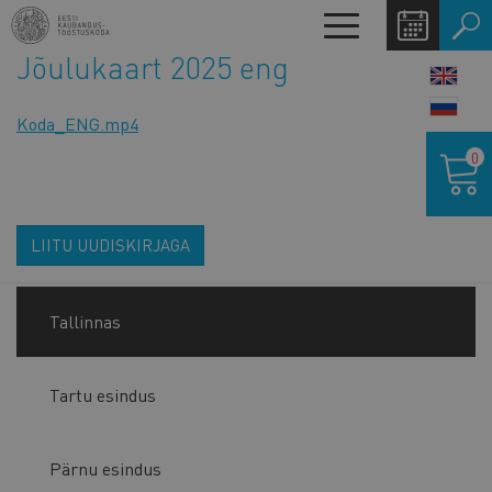
Liigu
Toggle
edasi
navigation
Jõulukaart 2025 eng
põhisisu
LANG
juurde
SWIT
Koda_ENG.mp4
Ostukor
0
LIITU UUDISKIRJAGA
Tallinnas
Tartu esindus
Pärnu esindus