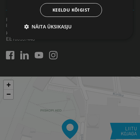
Vaata panga infot
KEELDU KÕIGIST
Registrikood
80004733
NÄITA ÜKSIKASJU
KMKR nr
EE100559448
+
−
LIITU
KOJAGA