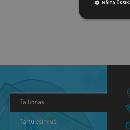
NÄITA ÜKSIK
Tallinnas
Tartu esindus