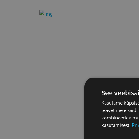
See veebisa
Kasutame küpsisei
teavet meie saidi
kombineerida muu 
kasutamisest.
Pri