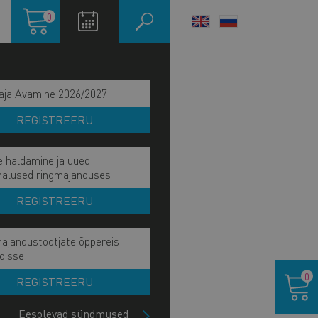
Ostukorv
0
LANGUAGE
SWITCHER
aja Avamine 2026/2027
REGISTREERU
e haldamine ja uued
malused ringmajanduses
REGISTREERU
ajandustootjate õppereis
disse
Ostukor
0
REGISTREERU
Eesolevad sündmused