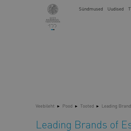
Liigu
Main
Sündmused
Uudised
T
edasi
navigation
põhisisu
juurde
Veebileht
Pood
Tooted
Leading Brand
Leading Brands of E