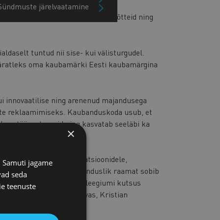
Sündmuste järelvaatamine
sti juhtivaid kaubamärke ja ettevõtteid ning
ldaselt tuntud nii sise- kui välisturgudel.
määratleks oma kaubamärki Eesti kaubamärgina
i innovaatilise ning arenenud majandusega
uste reklaamimiseks. Kaubanduskoda usub, et
i koostööpartnereid ning kasvatab seeläbi ka
×
tevõtjate esindusorganisatsioonidele,
s. Samuti jagame
eraamatuna jaemüüki. Esinduslik raamat sobib
vad seda
 ettevõtlust. Raamatu kolleegiumi kutsus
ie teenuste
 Kaja Kallas, Kristi Tiivas, Kristian