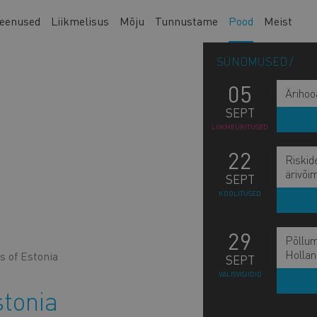
eenused
Liikmelisus
Mõju
Tunnustame
Pood
Meist
SÜNDMUSED
05
Ärihoo
SEPT
LIIKMEÜRITUSED
22
Riskid
ärivõi
SEPT
KOOLITUSED
29
Põllum
Hollan
s of Estonia
SEPT
VÄLISVISIIDID
stonia