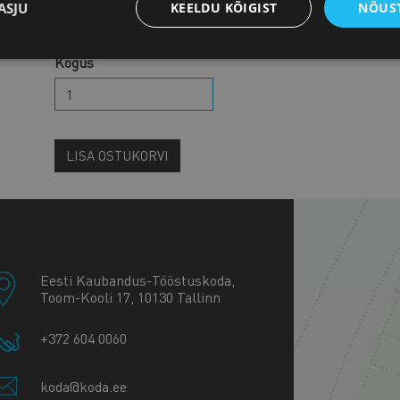
ASJU
KEELDU KÕIGIST
NÕUST
Hind: 25,00 € + KM
Kogus
LISA OSTUKORVI
+
−
Eesti Kaubandus-Tööstuskoda,
Toom-Kooli 17, 10130 Tallinn
+372 604 0060
koda@koda.ee