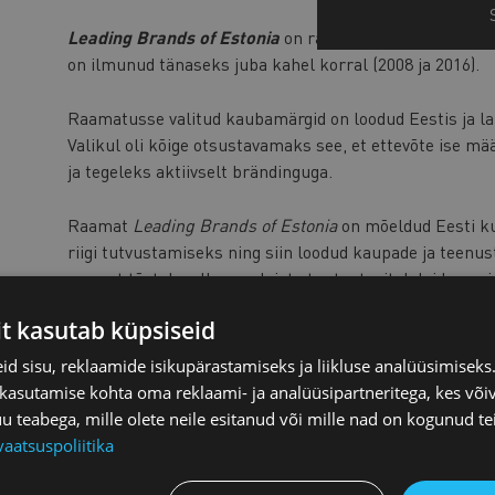
Leading Brands of Estonia
on raamat, mis tutvustab Ee
on ilmunud tänaseks juba kahel korral (2008 ja 2016).
Raamatusse valitud kaubamärgid on loodud Eestis ja laia
Valikul oli kõige otsustavamaks see, et ettevõte ise 
ja tegeleks aktiivselt brändinguga.
Raamat
Leading Brands of Estonia
on mõeldud Eesti ku
riigi tutvustamiseks ning siin loodud kaupade ja teen
raamat tõstab selles osalejate tuntust, aitab leida uus
Eesti eksporti.
it kasutab küpsiseid
Raamatut levitatakse välisriikide saatkondadele ning et
d sisu, reklaamide isikupärastamiseks ja liikluse analüüsimisek
ministeeriumitele ning osa raamatutest jõuab ka kink
 kasutamise kohta oma reklaami- ja analüüsipartneritega, kes või
hästi väliskülalistele kinkimiseks, tutvustamaks Eesti
teabega, mille olete neile esitanud või mille nad on kogunud te
kokku Eesti Kaubandus-Tööstuskoda ja sellesse kuulusid
vaatsuspoliitika
Kirsfeldt, Meelis Milder ja Mait Palts.