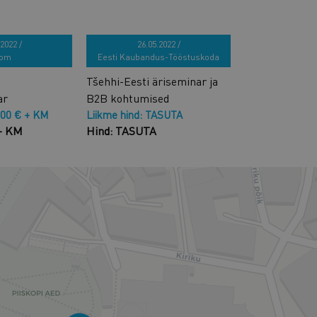
2022 /
26.05.2022 /
om
Eesti Kaubandus-Tööstuskoda
Tšehhi-Eesti äriseminar ja
ar
B2B kohtumised
,00 € + KM
Liikme hind: TASUTA
 + KM
Hind: TASUTA