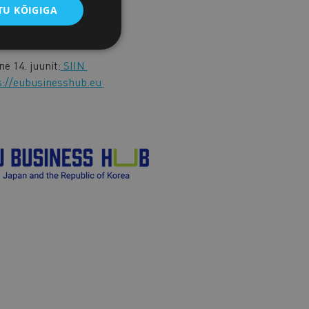
U KÕIGIGA
e 14. juunit:
SIIN
s://eubusinesshub.eu