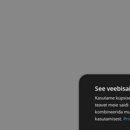
See veebisa
Kasutame küpsisei
teavet meie saidi
kombineerida muu 
kasutamisest.
Pri