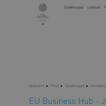
Liigu
Main
Sündmused
Uudised
T
edasi
navigation
põhisisu
juurde
Veebileht
Pood
Sündmused
Kontaktü
EU Business Hub - 