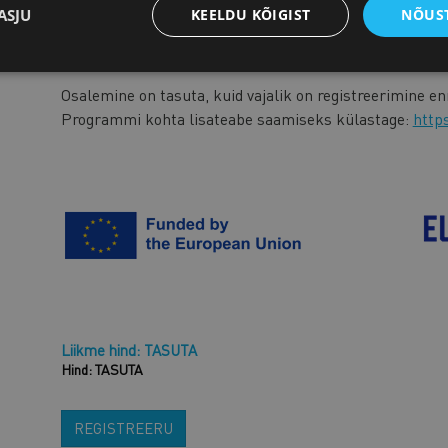
12.30
Lõuna
ASJU
KEELDU KÕIGIST
NÕUST
Osalemine on tasuta, kuid vajalik on registreerimine enn
Programmi kohta lisateabe saamiseks külastage:
http
Liikme hind: TASUTA
Hind: TASUTA
REGISTREERU