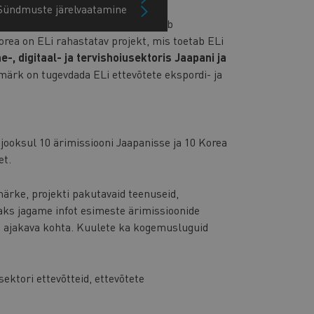
Sündmuste järelvaatamine
ammi avaüritusele, millele järgneb
ea on ELi rahastatav projekt, mis toetab ELi
e-, digitaal- ja tervishoiusektoris
Jaapani ja
ärk on tugevdada ELi ettevõtete ekspordi- ja
ooksul 10 ärimissiooni Jaapanisse ja 10 Korea
et.
rke, projekti pakutavaid teenuseid,
saks jagame infot esimeste ärimissioonide
e ajakava kohta. Kuulete ka kogemusluguid
sektori ettevõtteid, ettevõtete