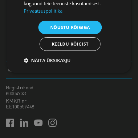
10130 Tallinn
kogunud teie teenuste kasutamisest.
Privaatsuspoliitika
+372 604 0060
NÕUSTU KÕIGIGA
koda@koda.ee
KEELDU KÕIGIST
Vaata töötajate kontakte
NÄITA ÜKSIKASJU
Vaata panga infot
Registrikood
80004733
KMKR nr
EE100559448