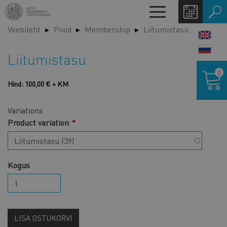
Liigu
Toggle
edasi
navigation
Veebileht
Pood
Membership
Liitumistasu
põhisisu
LANG
juurde
SWIT
Liitumistasu
Ostukor
0
Hind: 100,00 € + KM
Variations
Product variation
Kogus
LISA OSTUKORVI