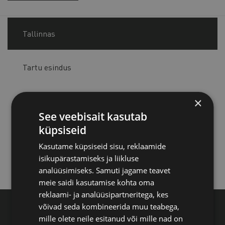
Tallinnas
Tartu esindus
×
Pärnu esindus
See veebisait kasutab
küpsiseid
Jõhvi esindus
Kasutame küpsiseid sisu, reklaamide
isikupärastamiseks ja liikluse
Kuressaare esindus
analüüsimiseks. Samuti jagame teavet
meie saidi kasutamise kohta oma
reklaami- ja analüüsipartneritega, kes
võivad seda kombineerida muu teabega,
Eesti Kaubandus-Tööstuskoda, Toom-Kooli 17,
mille olete neile esitanud või mille nad on