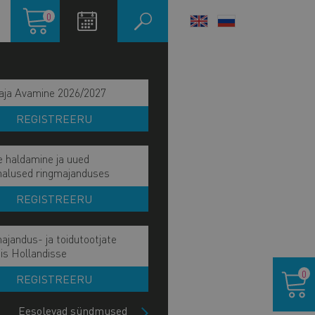
Ostukorv
0
LANGUAGE
SWITCHER
aja Avamine 2026/2027
REGISTREERU
e haldamine ja uued
malused ringmajanduses
REGISTREERU
ajandus- ja toidutootjate
is Hollandisse
Ostukor
0
REGISTREERU
Eesolevad sündmused