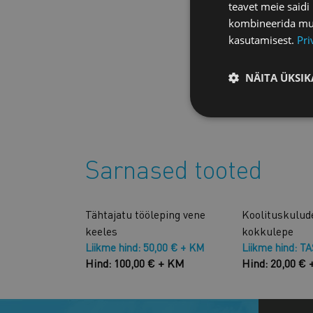
teavet meie saidi
kombineerida muu 
kasutamisest.
Pri
NÄITA ÜKSIK
Sarnased tooted
Tähtajatu tööleping vene
Koolituskulud
keeles
kokkulepe
Liikme hind: 50,00 € + KM
Liikme hind: T
Hind: 100,00 € + KM
Hind: 20,00 €