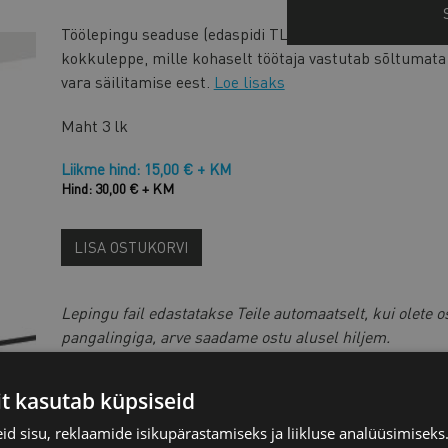
Töölepingu seaduse (edaspidi TLS) § 75 kohaselt võib t
kokkuleppe, mille kohaselt töötaja vastutab sõltumata
vara säilitamise eest.
Loe lisaks
Maht
3 lk
Liikme hind: 15,00 € + KM
Hind: 30,00 € + KM
LISA OSTUKORVI
Lepingu fail edastatakse Teile automaatselt, kui olete o
pangalingiga, arve saadame ostu alusel hiljem.
Kui soovite ostu eest tasuda
arve alusel pangaülekande
it kasutab küpsiseid
Kui soovid teha lepingus muudatusi, siis võta ühend
d sisu, reklaamide isikupärastamiseks ja liikluse analüüsimisek
aadressil
juristid@koda.ee