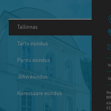
Tallinnas
Tartu esindus
Pärnu esindus
V
Jõhvi esindus
V
Kuressaare esindus
Re
80
K
EE