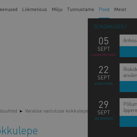
eenused
Liikmelisus
Mõju
Tunnustame
Pood
Meist
SÜNDMUSED
05
Ärihoo
SEPT
LIIKMEÜRITUSED
22
Riskid
ärivõi
SEPT
KOOLITUSED
29
Põllum
õppere
ösuhted
Varalise vastutuse kokkulepe
SEPT
VÄLISVISIIDID
okkulepe