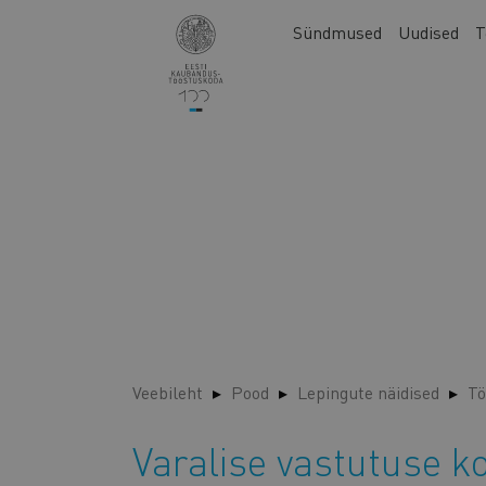
Liigu
Main
Sündmused
Uudised
T
edasi
navigation
põhisisu
juurde
Veebileht
Pood
Lepingute näidised
Tö
Varalise vastutuse k