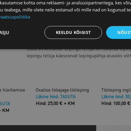
 kasutamise kohta oma reklaami- ja analüüsipartneritega, kes või
Kaubanduskoja liikmetele
on aastas
1 tund juriidi
teabega, mille olete neile esitanud või mille nad on kogunud te
eeliseid.
vaatsuspoliitika
Mida lepingu sõlmimisel silmas pidada?
Loe lähem
ASJU
KEELDU KÕIGIST
NÕUST
Tellitud lepingute ning selles sisalduva teabe rep
viisil kolmandatele isikutele üle andmine ilma Ees
loata on keelatud. Lepingu tellijal on lubatud lepin
lepingu tellija käesolevat lepingupõhja aluseks võt
e hüvitamise
Osalise tööajaga tööleping
Tööleping ingl
Liikme hind: TASUTA
Liikme hind: 50
Hind: 25,00 € + KM
Hind: 100,00 
ASUTA
 + KM