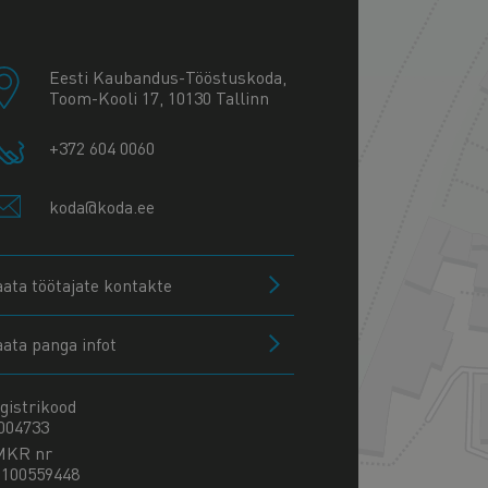
+
−
Eesti Kaubandus-Tööstuskoda,
Toom-Kooli 17, 10130 Tallinn
+372 604 0060
koda@koda.ee
aata töötajate kontakte
aata panga infot
gistrikood
004733
MKR nr
100559448