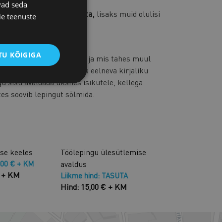
vad seda
list konsultatsiooni tasuta,
lisaks muid olulisi
ie teenuste
alt
U KÕIGIGA
rodutseerimine, levitamine ja mis tahes muul
ti Kaubandus-Tööstuskoja eelneva kirjaliku
gu sisu avaldada üksnes isikutele, kellega
tes soovib lepingut sõlmida.
ise keeles
Töölepingu ülesütlemise
,00 € + KM
avaldus
€ + KM
Liikme hind: TASUTA
Hind: 15,00 € + KM