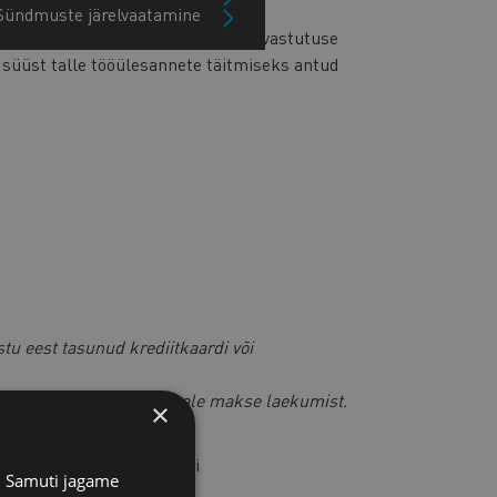
Sündmuste järelvaatamine
ööandja sõlmida töötajaga varalise vastutuse
 süüst talle tööülesannete täitmiseks antud
stu eest tasunud krediitkaardi või
ga,
siis saadame faili peale makse laekumist.
×
ust meie juristiga e-posti
s. Samuti jagame