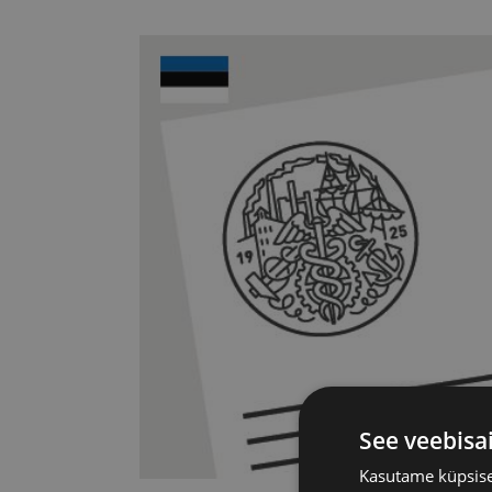
See veebisa
Kasutame küpsisei