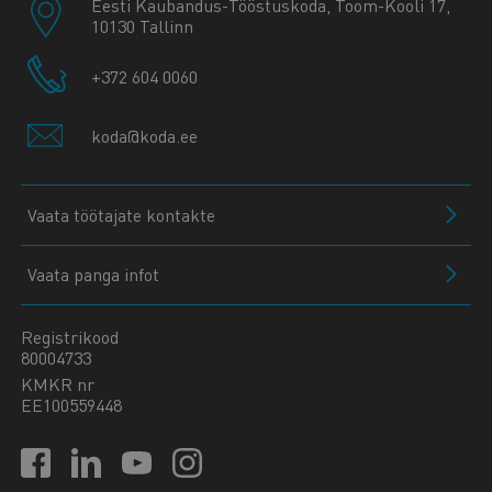
Eesti Kaubandus-Tööstuskoda, Toom-Kooli 17,
10130 Tallinn
+372 604 0060
koda@koda.ee
Vaata töötajate kontakte
Vaata panga infot
Registrikood
80004733
KMKR nr
EE100559448