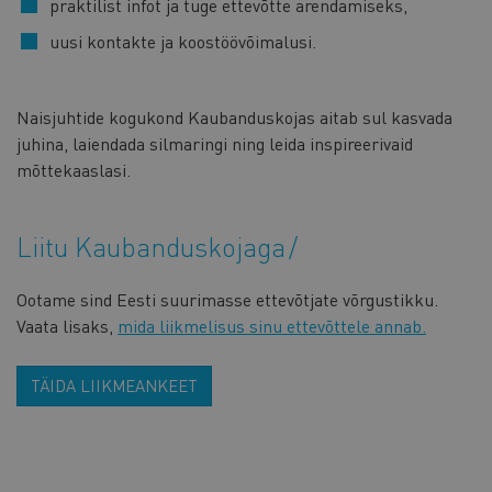
praktilist infot ja tuge ettevõtte arendamiseks,
uusi kontakte ja koostöövõimalusi.
Naisjuhtide kogukond Kaubanduskojas aitab sul kasvada
juhina, laiendada silmaringi ning leida inspireerivaid
mõttekaaslasi.
Liitu Kaubanduskojaga
Ootame sind Eesti suurimasse ettevõtjate võrgustikku.
Vaata lisaks,
mida liikmelisus sinu ettevõttele annab.
TÄIDA LIIKMEANKEET