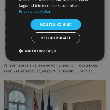
kogunud teie teenuste kasutamisest.
Inspiratsioonireisid pakuvad:
Privaatsuspoliitika
uusi teadmisi ja ideid,
NÕUSTU KÕIGIGA
kohtumisi ettevõtjate ja ekspertidega,
KEELDU KÕIGIST
rahvusvahelist võrgustumist,
võimalust näha erinevaid ärikultuure ja
NÄITA ÜKSIKASJU
juhtimismudeleid.
Varasemate reiside teemad on hõlmanud innovatsiooni,
kestlikku ettevõtlust, eksporti ja tuleviku juhtimist.