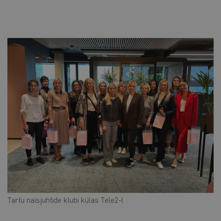
Tartu naisjuhtide klubi külas Tele2-l