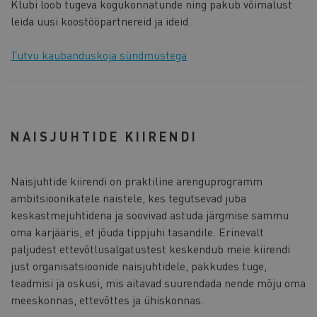
Klubi loob tugeva kogukonnatunde ning pakub võimalust
leida uusi koostööpartnereid ja ideid.
Tutvu kaubanduskoja sündmustega
NAISJUHTIDE KIIRENDI
Naisjuhtide kiirendi on praktiline arenguprogramm
ambitsioonikatele naistele, kes tegutsevad juba
keskastmejuhtidena ja soovivad astuda järgmise sammu
oma karjääris, et jõuda tippjuhi tasandile. Erinevalt
paljudest ettevõtlusalgatustest keskendub meie kiirendi
just organisatsioonide naisjuhtidele, pakkudes tuge,
teadmisi ja oskusi, mis aitavad suurendada nende mõju oma
meeskonnas, ettevõttes ja ühiskonnas.