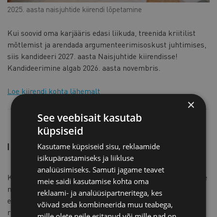
2025. aasta naisjuhtide kiirendi lõpetamine
Kui soovid oma karjääris edasi liikuda, treenida kriitilist
mõtlemist ja arendada argumenteerimisoskust juhtimises,
siis kandideeri 2027. aasta Naisjuhtide kiirendisse!
Kandideerimine algab 2026. aasta novembris.
Loe kiirendi kohta lähemalt
×
See veebisait kasutab
küpsiseid
INSPIRATSIOONIREISID
Kasutame küpsiseid sisu, reklaamide
isikupärastamiseks ja liikluse
analüüsimiseks. Samuti jagame teavet
Kaubanduskoda korraldab naisjuhtidele inspiratsioonireise
meie saidi kasutamise kohta oma
nii Eestis kui ka välismaal. Reiside eesmärk on tutvuda
reklaami- ja analüüsipartneritega, kes
edukate ettevõtete, uuenduslike juhtimispraktikate ja
võivad seda kombineerida muu teabega,
rahvusvaheliste trendidega.
mille olete neile esitanud või mille nad on