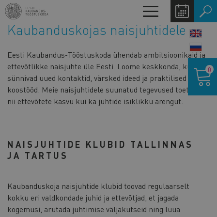
Liigu
Toggle
edasi
navigation
Kaubanduskojas naisjuhtidele
põhisisu
LANG
juurde
SWIT
Eesti Kaubandus-Tööstuskoda ühendab ambitsioonikaid ja
Ostukor
ettevõtlikke naisjuhte üle Eesti. Loome keskkonda, kus
0
sünnivad uued kontaktid, värsked ideed ja praktilised
koostööd. Meie naisjuhtidele suunatud tegevused toetavad
nii ettevõtete kasvu kui ka juhtide isiklikku arengut.
NAISJUHTIDE KLUBID TALLINNAS
JA TARTUS
Kaubanduskoja naisjuhtide klubid toovad regulaarselt
kokku eri valdkondade juhid ja ettevõtjad, et jagada
kogemusi, arutada juhtimise väljakutseid ning luua