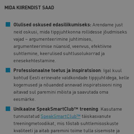
MIDA KIIRENDIST SAAD
Olulised oskused edasiliikumiseks:
Arendame just
neid oskusi, mida tippjuhtkonna rollidesse jõudmiseks
vajad – argumenteerimine juhtimises,
argumenteerimise nüansid, veenvus, efektiivne
suhtlemine, keerulised suhtlusolukorrad ja
enesekehtestamine.
Professionaalne toetus ja inspiratsioon
: Igal kuul
kohtud Eesti erinevate valdkondade tippjuhtidega, kelle
kogemused ja nõuanded annavad inspiratsiooni ning
aitavad sul paremini mõista ja saavutada oma
eesmärke.
Unikaalne SpeakSmartClub™ treening
: Kasutame
tunnustatud
SpeakSmartClub™
täiskasvanute
treeningmetoodikat, mis tõstab suhtlemisoskuste
kvaliteeti ja aitab paremini toime tulla sisemiste ja