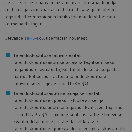
aastat enne esmaabiandjaks määramist esmaabiandja
koolitusega samaväärse koolituse. Lisaks peab oleme
tagatud, et esmaabiandja läbiks täienduskoolituse iga
kolme aasta tagant.
Ülevaade
TäKS-i
olulisematest nõuetest:
Täienduskoolituse läbiviija esitab
täienduskoolitusasutuse pidajana tegutsemiseks
majandustegevusteate, kui tal ei ole seadusega ette
nähtud kohustust taotleda täienduskoolituse
läbiviimiseks tegevusluba (TäKS § 3).
Täienduskoolitusasutuse pidaja kehtestab
täienduskoolituse õppekorralduse alused ja
täienduskoolitusasutuse tegevuse kvaliteedi tagamise
alused (TäKs § 7). Täienduskoolitusasutuse tegevuse
kvaliteedi tagamise alustes kirjeldatakse
täienduskoolituse õppekavadega seotud täiskasvanute