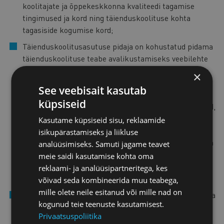
koolitajate ja õppekeskkonna kvaliteedi tagamise
tingimused ja kord ning täienduskoolituse kohta
tagasiside kogumise kord;
Täienduskoolitusasutuse pidaja on kohustatud pidama
täienduskoolituse teabe avalikustamiseks veebilehte
(TäKS § 5). Täienduskoolitusasutust puudutava teabe
×
avalikustamist reguleerib TäKS § 8, mille kohaselt
See veebisait kasutab
tuleb näiteks täienduskoolitusasutuse veebilehel
küpsiseid
avalikustada täienduskoolituse õppekorralduse alused,
täienduskoolituse õppekavad,
Kasutame küpsiseid sisu, reklaamide
täienduskoolituskursusega seotud täiskasvanute
isikupärastamiseks ja liikluse
koolitajate nimed koos nende kompetentsust tõendava
analüüsimiseks. Samuti jagame teavet
kvalifikatsiooni, õpi või töökogemuse kirjeldusega ning
meie saidi kasutamise kohta oma
täienduskoolitusasutuse tegevuse kvaliteedi tagamise
reklaami- ja analüüsipartneritega, kes
alused (TäKS § 8 lg 2).
võivad seda kombineerida muu teabega,
mille olete neile esitanud või mille nad on
Täienduskoolituse õppekava koostamisel tuleb lähtuda
kogunud teie teenuste kasutamisest.
TäKS §s 9 sätestatud nõuetest. Järelevalvet TäKS-is
Privaatsuspoliitika
sätestatud nõuete täitmise üle teeb Haridus- ja