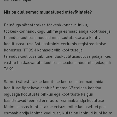
Mis on olulisemad muudatused ettevõtjatele?
Eelnõuga sätestatakse töökeskkonnavoliniku,
töökeskkonnanõukogu liikme ja esmaabiandja koolituse ja
täienduskoolituse nõuded ning kaotatakse ära kehtiv
koolitusasutuse Sotsiaalministeeriumis registreerimise
kohustus. TTOS-i kohaselt viib koolituse ja
täienduskoolituse läbi täienduskoolitusasutuse pidaja, kes
vastab täiskasvanute koolituse seaduse nõuetele (edaspidi
TäKS).
Samuti sätestatakse koolituse kestus ja teemad, mida
koolituse õppekava peab hõlmama. Võrreldes kehtiva
õigusega koolituste pikkus ega koolituste käigus
käsitletavad teemad ei muutu. Esmaabiandja koolituse
läbimise osas kehtestakse erisus, mille kohaselt ei pea
esmaabiandja läbima koolitust, kui ta on läbinud kuni kolm