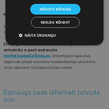
Teadusministeerium.
NÕUSTU KÕIGIGA
Millal muudatused jõustuvad?
KEELDU KÕIGIST
Muudatused jõustuvad 1. jaanuaril 2019, mil jõustuvad
töötervishoiu ja tööohutuse seaduse muudatused.
NÄITA ÜKSIKASJU
Ettevõtjate arvamused on oodatud hiljemalt 29.
oktoobriks e-posti aadressile
merike.koppel[at]koda.ee
.
Ettevõtjatelt laekunud
tagasiside põhjal koostame kaubanduskoja seisukoha,
mille edastame Sotsiaalministeeriumile.
Eelnõuga saab lähemalt tutvuda
siin: