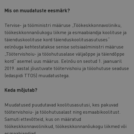
Mis on muudatuste eesmärk?
Tervise- ja tööministri määruse „Töökeskkonnavoliniku,
töökeskkonnanõukogu liikme ja esmaabiandja koolituse ja
täienduskoolituse kord täienduskoolitusasutuses“
eelnõuga kehtestatakse senise sotsiaalministri määruse
„Töötervishoiu- ja tööohutusalase väljaõppe ja täiendõppe
kord“ asemel uus määrus. Eelnõu on seotud 1. jaanuaril
2019. aastal jõustuvate töötervishoiu ja tööohutuse seaduse
(edaspidi TTOS) muudatustega.
Keda mõjutab?
Muudatused puudutavad koolitusasutusi, kes pakuvad
töötervishoiu- ja tööohutusalast ning esmaabikoolitust.
Samuti ettevõtteid, kus on määratud
töökeskkonnavolinikud, töökeskkonnanõukogu liikmed või
esmaabiandjad.