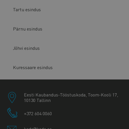
Tartu esindus
Pärnu esindus
Jõhvi esindus
Kuressaare esindus
Eesti Kaubandus-Tööstuskoda, Toom-Kooli 17,
10130 Tallinn
+372 604 0060
koda@koda.ee