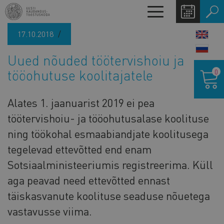
Liigu
Toggle
edasi
navigation
põhisisu
17.10.2018
LANG
juurde
SWIT
Uued nõuded töötervishoiu ja
Ostukor
tööohutuse koolitajatele
0
Alates 1. jaanuarist 2019 ei pea
töötervishoiu- ja tööohutusalase koolituse
ning töökohal esmaabiandjate koolitusega
tegelevad ettevõtted end enam
Sotsiaalministeeriumis registreerima. Küll
aga peavad need ettevõtted ennast
täiskasvanute koolituse seaduse nõuetega
vastavusse viima.