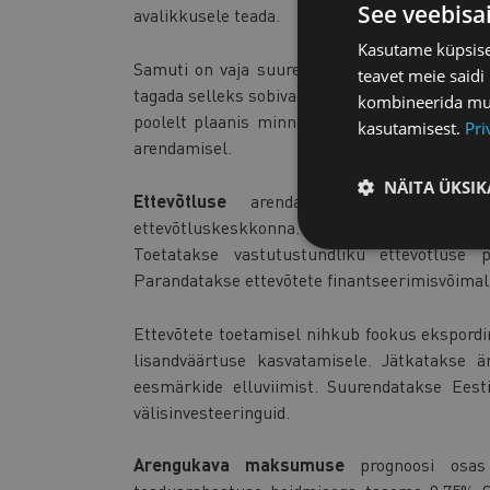
See veebisa
avalikkusele teada.
Kasutame küpsisei
Samuti on vaja suurendada kogu ühiskonnas n
teavet meie saidi
tagada selleks sobivad töötajad, ennekõike väl
kombineerida muu 
poolelt plaanis minna edasi doktoriõppe raha
kasutamisest.
Pri
arendamisel.
NÄITA ÜKSIK
Ettevõtluse
arendamisel peab Eesti e
ettevõtluskeskkonna. Soositakse uute ärimude
Toetatakse vastutustundliku ettevõtluse p
Parandatakse ettevõtete finantseerimisvõimalu
Ettevõtete toetamisel nihkub fookus ekspord
lisandväärtuse kasvatamisele. Jätkatakse ä
eesmärkide elluviimist. Suurendatakse Ees
välisinvesteeringuid.
Arengukava maksumuse
prognoosi osas 