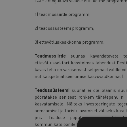
TAIE arengukava viiakse ellu kolme programm
1) teadmussiirde programm;
2) teadussüsteemi programm;
3) ettevõtluskeskkonna programm.
Teadmussiirde
suunas kavandatavate te
ettevõtlussektori koostoimes lahendusi Eesti
kavas teha on varasemast selgemaid valdkond
nutika spetsialiseerumise kasvuvaldkonnad).
Teadussüsteemi
suunal ei ole plaanis suu
pööratakse senisest rohkem tähelepanu nii
kasvatamisele. Näiteks investeeringute teg
arendamisel ja taristu avamisel väliseks kas
jms. Teaduse populariseerimise kõrva
kommunikatsioonile ja kättesaadavusele