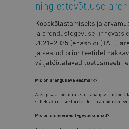
ning ettevõtluse are
Kooskõlastamiseks ja arvamus
ja arendustegevuse, innovatsi
2021–2035 (edaspidi (TAIE) a
ja seatud prioriteetidel hakk
väljatöötatavad toetusmeetme
Mis on arengukava eesmärk?
Arengukava peamiseks eesmärgiks on tootlik
selleks ka erasektori teadus-ja arendustegevu
Mis on olulisemad tegevussuunad?