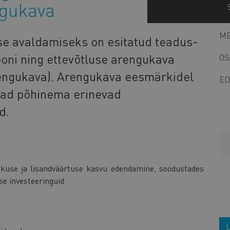
ngukava
ME
e avaldamiseks on esitatud teadus-
ooni ning ettevõtluse arengukava
OS
rengukava). Arengukava eesmärkidel
ED
avad põhinema erinevad
d.
kuse ja lisandväärtuse kasvu edendamine, soodustades
se investeeringuid.
L