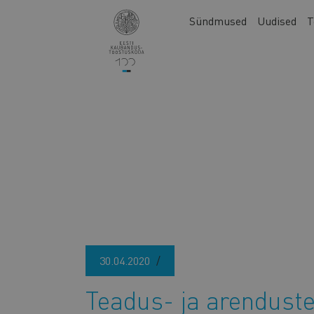
Liigu
Main
Sündmused
Uudised
T
edasi
navigation
põhisisu
juurde
30.04.2020
Teadus- ja arenduste