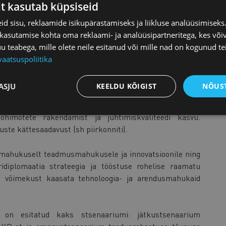
it kasutab küpsiseid
d sisu, reklaamide isikupärastamiseks ja liikluse analüüsimisek
õudlust doktorikraadi eeldatavate töökohtade järele ja
 kasutamise kohta oma reklaami- ja analüüsipartneritega, kes või
jaspool akadeemilist sektorit. Selleks on teadussüsteemi
teabega, mille olete neile esitanud või mille nad on kogunud te
stamise reformiga ja toetada ülikoole doktoriõppe sisu
vaatsuspoliitika
ASJU
KEELDU KÕIGIST
NÕUST
ttevõtjatele looma parema ja nüüdisaegsema
lite ja reaalajamajanduse arendamist ning rakendamist.
õhimõtete rakendamist ja juhtimiskvaliteedi kasvu.
ste kättesaadavust (sh piirkonniti).
imahukuselt teadmusmahukusele ja innovatsioonile ning
ridiplomaatia strateegia ja tööstuse rohelise raamatu
ti võimekust kaasata tehnoloogia- ja arendusmahukaid
on esitatud kaks stsenaariumi: jätkustsenaarium