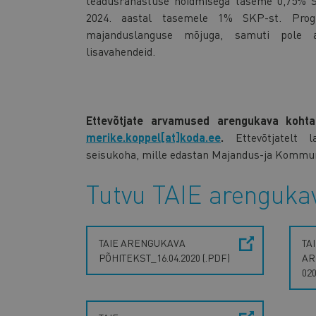
teadusrahastuse hoidmisega taseme 0,75% S
2024. aastal tasemele 1% SKP-st. Progn
majanduslanguse mõjuga, samuti pole ar
lisavahendeid.
Ettevõtjate arvamused arengukava kohta
merike.koppel[at]koda.ee
.
Ettevõtjatelt
seisukoha, mille edastan Majandus-ja Kommun
Tutvu TAIE arengukav
TAIE ARENGUKAVA
TA
PÕHITEKST_16.04.2020 (.PDF)
AR
020