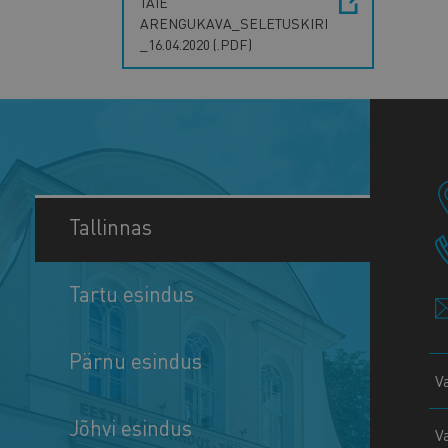
TAIE
ARENGUKAVA_SELETUSKIRI
_16.04.2020 (.PDF)
Tallinnas
Tartu esindus
Pärnu esindus
V
Jõhvi esindus
V