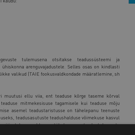
i kaudu:
gevuste tulemusena otsitakse teadussüsteemi ja
 ühiskonna arenguvajadustele. Selles osas on kindlasti
likke valikud (TAIE fookusvaldkondade määratlemine, sh
ri muutusi ellu viia, ent teaduse kõrge taseme kõrval
 teaduse mitmekesisuse tagamisele kui teaduse mõju
emise asemel teadustaristusse on tähelepanu teenuste
utuseks, teadusasutuste teadushalduse võimekuse kasvul
l pööratakse rohkem tähelepanu teadustulemuste
, et värskemad teadustulemused oleksid laiemale