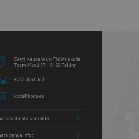
+
−
Eesti Kaubandus-Tööstuskoda,
Toom-Kooli 17, 10130 Tallinn
+372 604 0060
koda@koda.ee
aata töötajate kontakte
aata panga infot