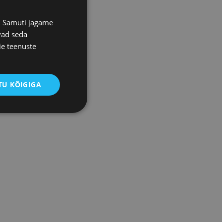
s. Samuti jagame
vad seda
ie teenuste
U KÕIGIGA