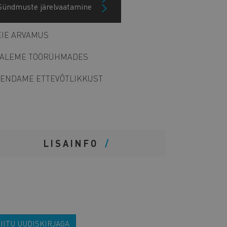
Sündmuste järelvaatamine
Arhiiv
IE ARVAMUS
ALEME TÖÖRÜHMADES
ENDAME ETTEVÕTLIKKUST
LISAINFO
IITU UUDISKIRJAGA