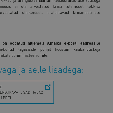
KP-st ja arengustsenaarium teadusrahastuse tõusuga
oosis ei ole arvestatud kriisi tulemusel tekkiva
vestatud ühekordselt eraldatavaid kriisimeetmete
 on oodatud hiljemalt 8.maiks e-posti aadressile
 laekunud tagasiside põhjal koostan kaubanduskoja
ikatsiooniministeeriumile.
aga ja selle lisadega:
IE
ENGUKAVA_LISAD_16.04.2
 (.PDF)