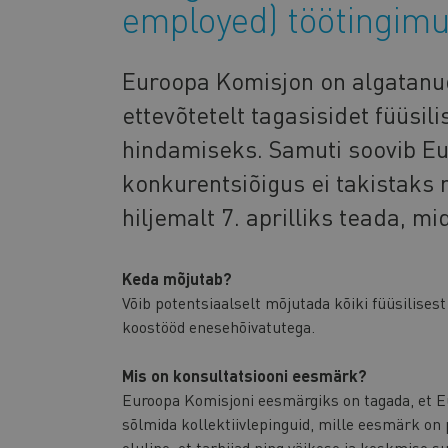
employed) töötingim
Euroopa Komisjon on algatanud
ettevõtetelt tagasisidet füüsili
hindamiseks. Samuti soovib Eu
konkurentsiõigus ei takistaks n
hiljemalt 7. aprilliks teada, m
Keda mõjutab?
Võib potentsiaalselt mõjutada kõiki füüsilisest 
koostööd enesehõivatutega.
Mis on konsultatsiooni eesmärk?
Euroopa Komisjoni eesmärgiks on tagada, et Eu
sõlmida kollektiivlepinguid, mille eesmärk on
oluline, et tarbijad ning väikese ja keskmise 