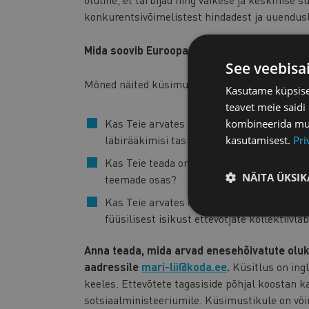
konkurentsivõimelistest hindadest ja uuendusl
Mida soovib Euroopa Komisjon teada?
See veebisa
Mõned näited küsimustest:
Kasutame küpsisei
teavet meie saidi
Kas Teie arvates puuduvad füüsilisest isik
kombineerida muu 
läbirääkimisi tasude ning muude töötingi
kasutamisest.
Pri
Kas Teie teada on hiljuti füüsilisest isiku
NÄITA ÜKSIK
teemade osas?
Kas Teie arvates oleks see positiivne või n
füüsilisest isikust ettevõtjate kollektiivlä
Anna teada, mida arvad enesehõivatute olukor
aadressile
mari-lii@koda.ee
.
Küsitlus on ingl
keeles. Ettevõtete tagasiside põhjal koostan 
sotsiaalministeeriumile. Küsimustikule on või