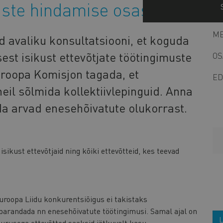
uste hindamise osas
ME
 avaliku konsultatsiooni, et koguda
sest isikust ettevõtjate töötingimuste
OS
roopa Komisjon tagada, et
ED
eil sõlmida kollektiivlepinguid. Anna
ida arvad enesehõivatute olukorrast.
isikust ettevõtjaid ning kõiki ettevõtteid, kes teevad
roopa Liidu konkurentsiõigus ei takistaks
 parandada nn enesehõivatute töötingimusi. Samal ajal on
L
suurusega ettevõtted saaksid jätkuvalt kasu