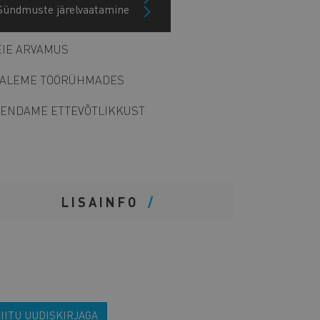
Sündmuste järelvaatamine
Arhiiv
IE ARVAMUS
ALEME TÖÖRÜHMADES
ENDAME ETTEVÕTLIKKUST
LISAINFO
IITU UUDISKIRJAGA