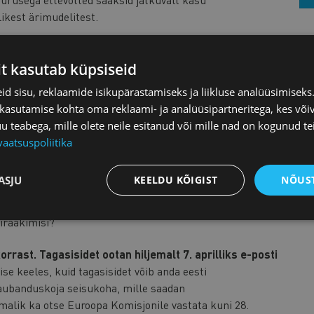
ikest ärimudelitest.
it kasutab küpsiseid
d sisu, reklaamide isikupärastamiseks ja liikluse analüüsimisek
 kasutamise kohta oma reklaami- ja analüüsipartneritega, kes või
ust ettevõtjatel võimalused pidada ettevõtetega
teabega, mille olete neile esitanud või mille nad on kogunud te
muste osas?
vaatsuspoliitika
st ettevõtjad protestinud töötingimuste ja tasudega seotud
ASJU
KEELDU KÕIGIST
NÕUST
egatiivne areng, kui konkurentsiõigus ei takistaks
birääkimisi?
rast. Tagasisidet ootan hiljemalt 7. aprilliks e-posti
ise keeles, kuid tagasisidet võib anda eesti
kaubanduskoja seisukoha, mille saadan
malik ka otse Euroopa Komisjonile vastata kuni 28.