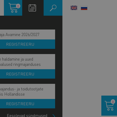
Ostukorv
0
LANGUAGE
SWITCHER
aja Avamine 2026/2027
REGISTREERU
e haldamine ja uued
malused ringmajanduses
REGISTREERU
ajandus- ja toidutootjate
ain
is Hollandisse
IE MÕJU JA EESMÄRK
Ostukor
avigation
0
REGISTREERU
IE TÖÖVÕIDUD
ide
lock
Eesolevad sündmused
HETKEL KÄSIL