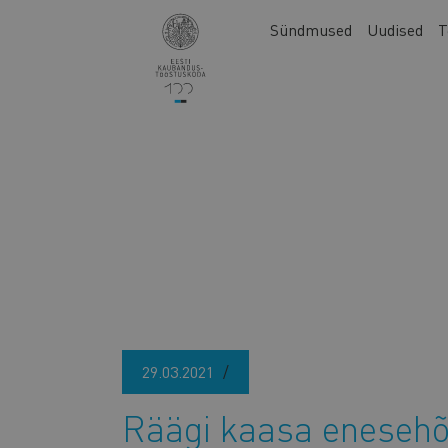
Liigu
Main
Sündmused
Uudised
T
edasi
navigation
põhisisu
juurde
29.03.2021
Räägi kaasa enesehõi