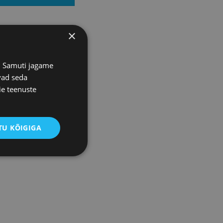
×
s. Samuti jagame
vad seda
ie teenuste
U KÕIGIGA