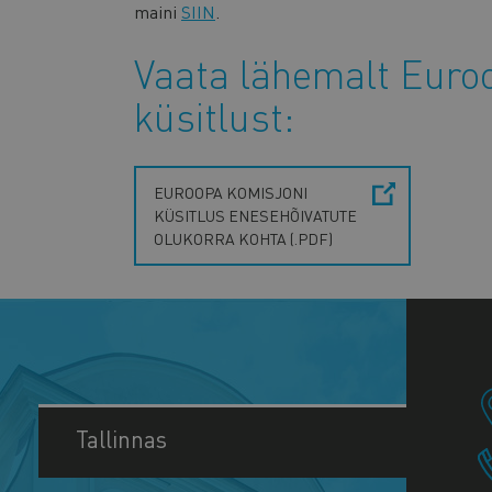
maini
SIIN
.
Vaata lähemalt Euro
küsitlust:
EUROOPA KOMISJONI
KÜSITLUS ENESEHÕIVATUTE
OLUKORRA KOHTA (.PDF)
Tallinnas