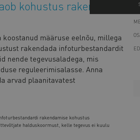
kaob kohustus rakendada
ME
OS
on koostanud määruse eelnõu, millega
ustust rakendada infoturbestandardit
ED
vaid nende tegevusaladega, mis
aduse reguleerimisalasse. Anna
ida arvad plaanitavatest
nfoturbestandardi rakendamise kohustus
tevõtjate halduskoormust, kelle tegevus ei kuulu