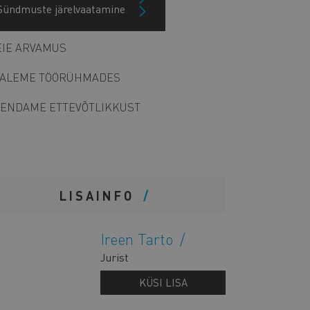
Sündmuste järelvaatamine
Arhiiv
IE ARVAMUS
ALEME TÖÖRÜHMADES
ENDAME ETTEVÕTLIKKUST
LISAINFO
Ireen Tarto
Jurist
KÜSI LISA