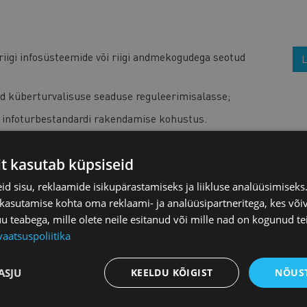
riigi infosüsteemide või riigi andmekogudega seotud
L
vad küberturvalisuse seaduse reguleerimisalasse;
d infoturbestandardi rakendamise kohustus.
?
it kasutab küpsiseid
d sisu, reklaamide isikupärastamiseks ja liikluse analüüsimisek
dardi rakendamise kohustus edaspidi vaid nende
 kasutamise kohta oma reklaami- ja analüüsipartneritega, kes või
valisuse seaduse reguleerimisalasse (eelnõu § 2 p 3).
teabega, mille olete neile esitanud või mille nad on kogunud te
dardi rakendamise kohustus laieneda ka sellistele
vaatsuspoliitika
 riigi infosüsteemidele või andmekogudele, kuid kes ise
damisalasse. Muudatuse tulemusel kaob selliste
turbestandardit .
ASJU
KEELDU KÕIGIST
NÕUST
teenuseosutajad, kes jäävad KüTS reguleerimisalast