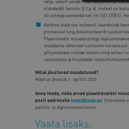
välja, vabalt valida oma riskiprofiilile va
standardit (eelnõu § 2 p 4). Hetkel on kohu
või sellega samaväärset (nt ISO 27001), mi
Kehtiva määruse kohaselt kaardistab teen
protsessid ning dokumenteerib süsteemile
Plaanitavate muudatustega täpsustatakse 
sisaldama vähemalt süsteemi turvalisust 
põhjustavate riskide loetelu ning selles t
raskusaste ja kirjeldada riskijuhtimismeet
Millal jõustuvad muudatused?
Määrus jõustub 1. aprillil 2026.
Anna teada, mida arvad plaanitavatest muudat
posti aadressile
ireen@koda.ee
.
Ettevõtete v
justiits- ja digiministeeriumile.
Vaata lisaks: