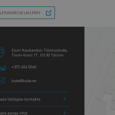
LETUSKIRI (32 LK) (.PDF)
+
−
Eesti Kaubandus-Tööstuskoda,
Toom-Kooli 17, 10130 Tallinn
+372 604 0060
koda@koda.ee
aata töötajate kontakte
aata panga infot