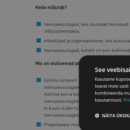
Keda mõjutab?
teenuseosutajaid, kes osutavad teenuseid 
infosüsteemidele;
ettevõtjaid ja organisatsioone, kes kuulu
teenuseosutajaid, kellele on seni kehtinu
Mis on olulisemad plaanitavad muudatused
See veebisa
Kasutame küpsisei
Eelnõu kohaselt piiratakse infoturbestan
teavet meie saidi
teenuseosutajatega, kes kuuluvad kübertur
kombineerida muu 
Kehtiva korra kohaselt võib infoturbestan
kasutamisest.
Pri
teenuseosutajatele, kes pakuvad teenuseid
ei kuulu küberturvalisuse seaduse kohal
teenuseosutajate kohustus rakendada info
NÄITA ÜKSIK
Plaanitavate muudatuste kohaselt saavad 