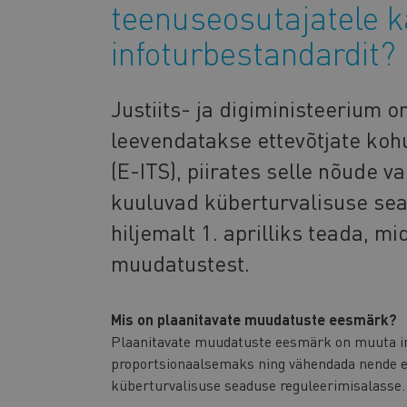
teenuseosutajatele 
infoturbestandardit?
Justiits- ja digiministeerium 
leevendatakse ettevõtjate koh
(E-ITS), piirates selle nõude 
kuuluvad küberturvalisuse se
hiljemalt 1. aprilliks teada, m
muudatustest.
Mis on plaanitavate muudatuste eesmärk?
Plaanitavate muudatuste eesmärk on muuta i
proportsionaalsemaks ning vähendada nende et
küberturvalisuse seaduse reguleerimisalasse.