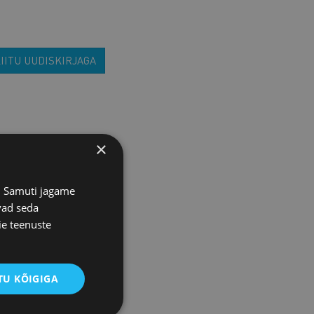
IITU UUDISKIRJAGA
×
s. Samuti jagame
vad seda
ie teenuste
U KÕIGIGA