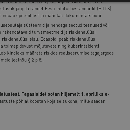
stavad turvameetmed ega pea järgima riiklikku E-ITS
stuslik järgida ranget Eesti infoturbestandardit (E-ITS)
s nõuab spetsiifilist ja mahukat dokumentatsiooni.
useosutaja süsteemid ja nendega seotud teenused või
 rakendatavaid turvameetmeid ja riskianalüüsi.
riskianalüüsi sisu. Edaspidi peab riskianalüüs
ja toimepidevust mõjutavate ning küberintsidenti
uleb kindlaks määrata riskide realiseerumise tagajärgede
meid (eelnõu § 2 p 8).
ustest. Tagasisidet ootan hiljemalt 1. aprilliks e-
astuste põhjal koostan koja seisukoha, mille saadan