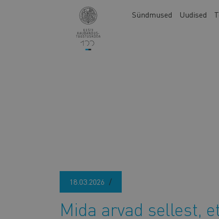
Liigu
Main
Sündmused
Uudised
T
edasi
navigation
põhisisu
juurde
18.03.2026
Mida arvad sellest, e