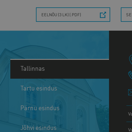
EELNÕU (3 LK) (.PDF)
SE
Tallinnas
Tartu esindus
Pärnu esindus
V
Jõhvi esindus
V